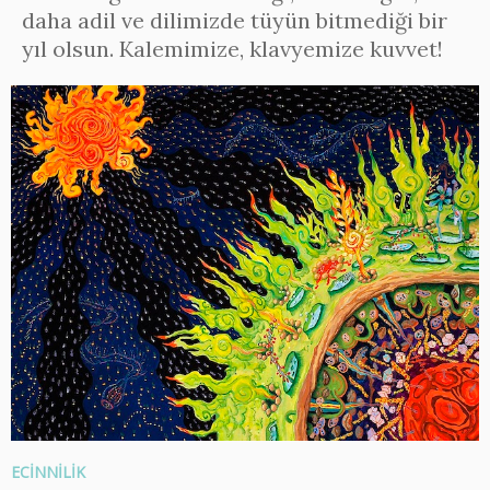
daha adil ve dilimizde tüyün bitmediği bir
yıl olsun. Kalemimize, klavyemize kuvvet!
ECİNNİLİK