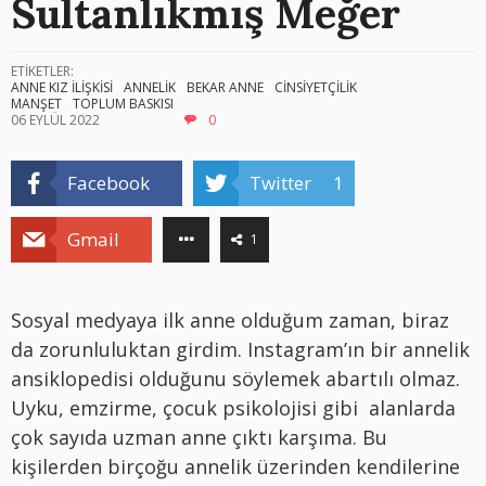
Sultanlıkmış Meğer
ETİKETLER:
ANNE KIZ İLİŞKİSİ
ANNELİK
BEKAR ANNE
CİNSİYETÇİLİK
MANŞET
TOPLUM BASKISI
06 EYLÜL 2022
0
Facebook
Twitter
1
Gmail
1
Sosyal medyaya ilk anne olduğum zaman, biraz
da zorunluluktan girdim. Instagram’ın bir annelik
ansiklopedisi olduğunu söylemek abartılı olmaz.
Uyku, emzirme, çocuk psikolojisi gibi alanlarda
çok sayıda uzman anne çıktı karşıma. Bu
kişilerden birçoğu annelik üzerinden kendilerine