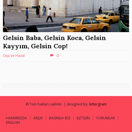
Gelsin Baba, Gelsin Koca, Gelsin
Kayyım, Gelsin Cop!
Oşu ve Hazal
0
© Tüm hakları saklıdır. | designed by:
lettergram
HAKKIMIZDA
ARŞİV
BASINDA BİZ
İLETİŞİM
YORUMLAR
ENGLISH