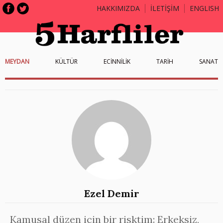
HAKKIMIZDA
İLETİŞİM
ENGLISH
MEYDAN
KÜLTÜR
ECİNNİLİK
TARİH
SANAT
Ezel Demir
Kamusal düzen için bir risktim: Erkeksiz,