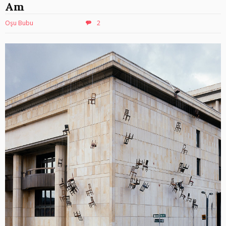
Am
Oşu Bubu
2