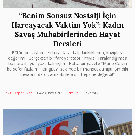
“Benim Sonsuz Nostalji İçin
Harcayacak Vaktim Yok”: Kadın
Savaş Muhabirlerinden Hayat
Dersleri
Bütün bu kaybedilen hayatlara, kalp kırıklıklarına, kayıplara
değer mi? Gerçekten bir fark yaratabilir miyiz? Yaralandığımda
bu soru ile yüz yüze kalmıştım. Hatta bir gazete “Marie Colvin
bu sefer fazla mı ileri gitti?” şeklinde bir manşet atmıştı. Şimdiki
cevabım da o zamanki ile aynı: Hepsine değerdi!”
Sevgi Özpehlivan
04 Ağustos 2016
2
Devamı »