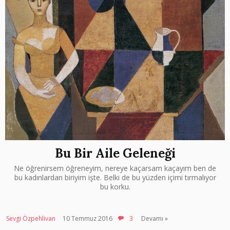
Bu Bir Aile Geleneği
Ne öğrenirsem öğreneyim, nereye kaçarsam kaçayım ben de
bu kadınlardan biriyim işte. Belki de bu yüzden içimi tırmalıyor
bu korku.
Sevgi Özpehlivan
10 Temmuz 2016
3
Devamı »