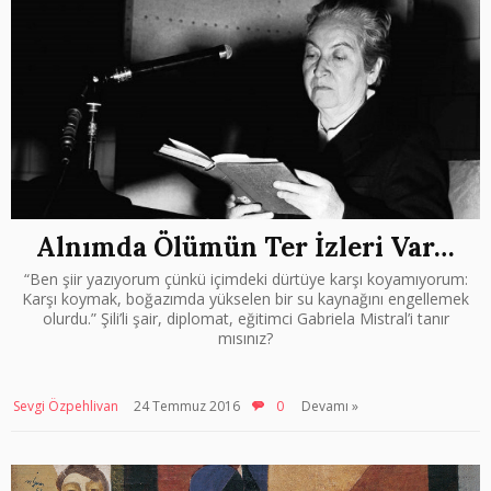
Alnımda Ölümün Ter İzleri Var…
“Ben şiir yazıyorum çünkü içimdeki dürtüye karşı koyamıyorum:
Karşı koymak, boğazımda yükselen bir su kaynağını engellemek
olurdu.” Şili’li şair, diplomat, eğitimci Gabriela Mistral’i tanır
mısınız?
Sevgi Özpehlivan
24 Temmuz 2016
0
Devamı »