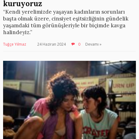
kuruyoruz
“Kendi yerelimizde yaşayan kadınların sorunları
başta olmak üzere, cinsiyet eşitsizliğinin gündelik
yaşamdaki tüm görünüşleriyle bir biçimde kavga
halindeyiz.”
Tuğçe Yılmaz
24 Haziran 2024
0
Devamı »