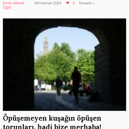
Evrim Hikmet
06 Haziran 2024
0
Devamı »
Öğüt
Öpüşemeyen kuşağın öpüşen
torunları, hadi bize merhaba!