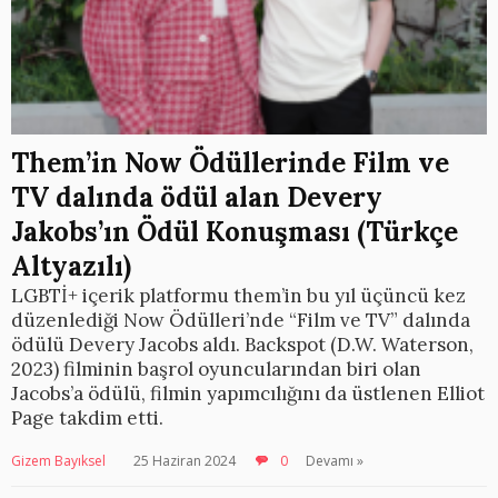
Them’in Now Ödüllerinde Film ve
TV dalında ödül alan Devery
Jakobs’ın Ödül Konuşması (Türkçe
Altyazılı)
LGBTİ+ içerik platformu them’in bu yıl üçüncü kez
düzenlediği Now Ödülleri’nde “Film ve TV” dalında
ödülü Devery Jacobs aldı. Backspot (D.W. Waterson,
2023) filminin başrol oyuncularından biri olan
Jacobs’a ödülü, filmin yapımcılığını da üstlenen Elliot
Page takdim etti.
Gizem Bayıksel
25 Haziran 2024
0
Devamı »