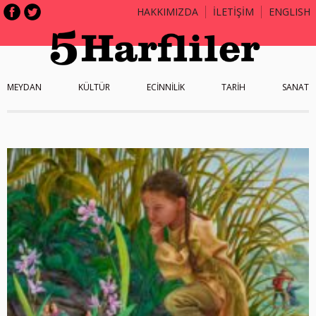
HAKKIMIZDA
İLETİŞİM
ENGLISH
MEYDAN
KÜLTÜR
ECİNNİLİK
TARİH
SANAT