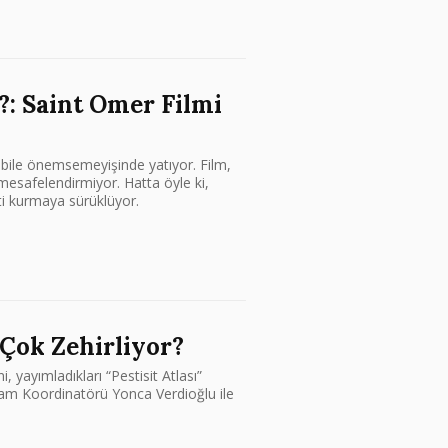
?: Saint Omer Filmi
n bile önemsemeyişinde yatıyor. Film,
e mesafelendirmiyor. Hatta öyle ki,
ti kurmaya sürüklüyor.
 Çok Zehirliyor?
, yayımladıkları “Pestisit Atlası”
ram Koordinatörü Yonca Verdioğlu ile