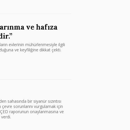
barınma ve hafıza
ir.”
ın evlerinin mühürlenmesiyle ilgili
ğuna ve keyfiliğine dikkat çekti.
n sahasında bir siyanür sızıntısı
an çevre sorunlarını vurgulamak için
r, ÇED raporunun onaylanmasına ve
verdi.