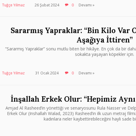
Tuğçe Yılmaz
26 Şubat 2024
0
Devamı »
Sararmış Yapraklar: “Bin Kilo Var
Aşağıya İttiren”
“Sararmış Yapraklar” sonu mutlu biten bir hikâye. En çok da bir da
sokakta yaşayan köpekler için.
Tuğçe Yılmaz
31 Ocak 2024
0
Devamı »
İnşallah Erkek Olur: “Hepimiz Aynı
Amjad Al Rasheed’in yönettiği ve senaryosunu Rula Nasser ve Delphin
Erkek Olur (Inshallah Walad, 2023) Rasheed’in ilk uzun metraj filmi.
kadınlara neler kaybettirebileceğini hayli sade bir