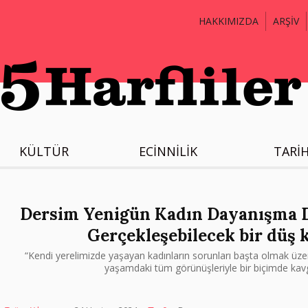
HAKKIMIZDA
ARŞİV
KÜLTÜR
ECİNNİLİK
TARİ
Dersim Yenigün Kadın Dayanışma De
Gerçekleşebilecek bir düş
“Kendi yerelimizde yaşayan kadınların sorunları başta olmak üzere,
yaşamdaki tüm görünüşleriyle bir biçimde kavg