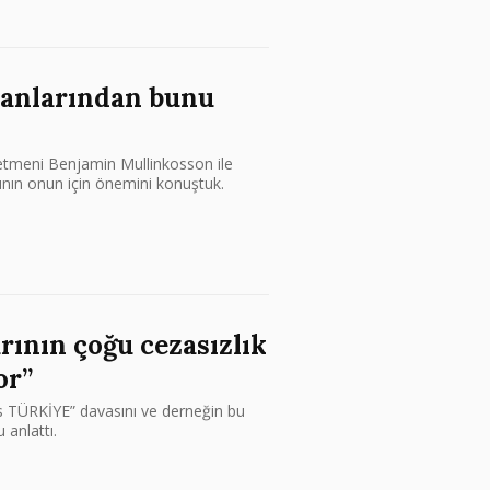
manlarından bunu
netmeni Benjamin Mullinkosson ile
ının onun için önemini konuştuk.
rının çoğu cezasızlık
or”
vs TÜRKİYE” davasını ve derneğin bu
anlattı.