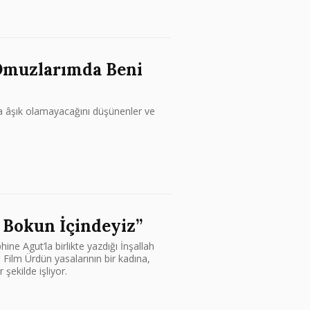
 Omuzlarımda Beni
ha âşık olamayacağını düşünenler ve
 Bokun İçindeyiz”
e Agut’la birlikte yazdığı İnşallah
 Film Ürdün yasalarının bir kadına,
 şekilde işliyor.