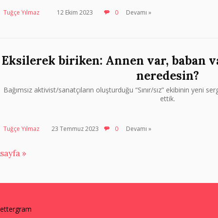
Tuğçe Yılmaz
12 Ekim 2023
0
Devamı »
Eksilerek biriken: Annen var, baban v
neredesin?
Bağımsız aktivist/sanatçıların oluşturduğu “Sınır/sız” ekibinin yeni serg
ettik.
Tuğçe Yılmaz
23 Temmuz 2023
0
Devamı »
sayfa »
lettergram