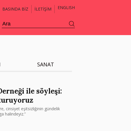
ENGLISH
BASINDA BİZ
İLETİŞİM
H
SANAT
rneği ile söyleşi:
 kuruyoruz
 cinsiyet eşitsizliğinin gündelik
a halindeyiz.”