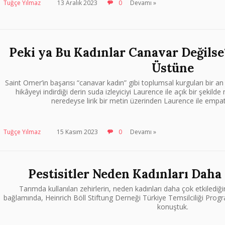
Tuğçe Yılmaz
13 Aralık 2023
0
Devamı »
Peki ya Bu Kadınlar Canavar Değilse
Üstüne
Saint Omer’in başarısı “canavar kadın” gibi toplumsal kurguları bir a
hikâyeyi indirdiği derin suda izleyiciyi Laurence ile açık bir şekild
neredeyse lirik bir metin üzerinden Laurence ile empa
Tuğçe Yılmaz
15 Kasım 2023
0
Devamı »
Pestisitler Neden Kadınları Daha
Tarımda kullanılan zehirlerin, neden kadınları daha çok etkilediğini
bağlamında, Heinrich Böll Stiftung Derneği Türkiye Temsilciliği Prog
konuştuk.