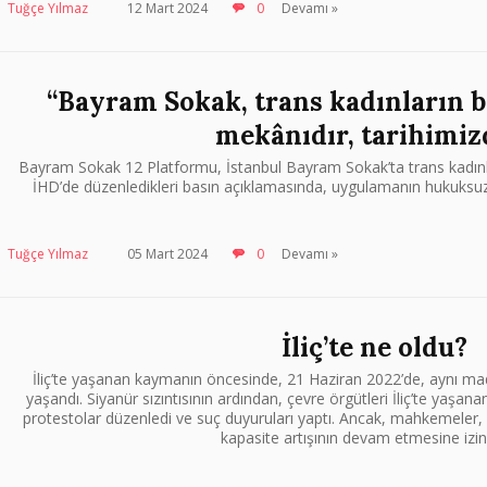
Tuğçe Yılmaz
12 Mart 2024
0
Devamı »
“Bayram Sokak, trans kadınların 
mekânıdır, tarihimizd
Bayram Sokak 12 Platformu, İstanbul Bayram Sokak’ta trans kadınlar
İHD’de düzenledikleri basın açıklamasında, uygulamanın hukuksuzlu
Tuğçe Yılmaz
05 Mart 2024
0
Devamı »
İliç’te ne oldu?
İliç’te yaşanan kaymanın öncesinde, 21 Haziran 2022’de, aynı made
yaşandı. Siyanür sızıntısının ardından, çevre örgütleri İliç’te yaşan
protestolar düzenledi ve suç duyuruları yaptı. Ancak, mahkemele
kapasite artışının devam etmesine izin 