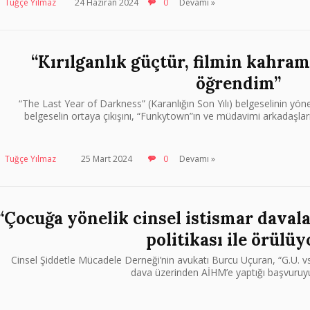
Tuğçe Yılmaz
24 Haziran 2024
0
Devamı »
“Kırılganlık güçtür, filmin kahra
öğrendim”
“The Last Year of Darkness” (Karanlığın Son Yılı) belgeselinin yö
belgeselin ortaya çıkışını, “Funkytown”ın ve müdavimi arkadaşlar
Tuğçe Yılmaz
25 Mart 2024
0
Devamı »
“Çocuğa yönelik cinsel istismar davala
politikası ile örülüy
Cinsel Şiddetle Mücadele Derneği’nin avukatı Burcu Uçuran, “G.U. 
dava üzerinden AİHM’e yaptığı başvuruyu 