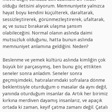
olduğu iletisini alıyorum. Memnuniyete yalnızca
hayat boyu kendini küçülterek, daraltarak,
sessizleştirerek, g
ö
rünmezleştirerek, ufaltarak,
aç ve susuz bırakarak ulaş
ma
şansım
olabileceğ
ini.
Normal olanın aslında daimi
mutsuzluk olduğunu, hatta bunun aslında
memnuniyet anlamına geldiğini. Neden?
Beslenme ve yemek kültürü aslında kimliğin çok
büyük bir parçasıymış, ben bunu göç ettikten
seneler sonra anladım. Seneler sonra
geçmişimdeki, hatıralarımdaki sofralara d
ö
nme
beklentisiyle oturduğum o masalar da aynı değil,
yanında oturduğum insanlar da. Artık her birimiz
kırkına merdiven dayamış insanlarız, ve apaçık
ortada ki zaman, keyif çatma zamanı değ
il.
Ç
atal
ı