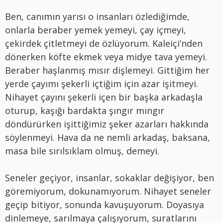
Ben, can
ımın yarısı o insanları özlediğimde,
onlarla beraber yemek yemeyi, ç
ay i
çmeyi,
çekirdek çitletmeyi de
ö
zlüyorum. Kaleiçi’
nden
d
ö
nerken k
ö
fte ekmek veya midye tava yemeyi.
Beraber haşlanmış mısı
r di
şlemeyi. Gittiğim her
yerde ç
ay
ımı şekerli içtiğim için azar işitmeyi.
Nihayet ç
ay
ını şekerli içen bir başka arkadaşla
oturup, kaşığı bardakta şıngır mıngır
d
ö
ndürürken işittiğimiz şeker azarları hakkında
s
ö
ylenmeyi. Hava da ne nemli arkadaş, baksana,
masa bile sırılsıklam olmuş, demeyi.
Seneler geçiyor, insanlar, sokaklar değişiyor, ben
g
ö
remiyorum, dokunamıyorum. Nihayet seneler
geçip bitiyor, sonunda kavuşuyorum. Doyasıya
dinlemeye, sarılmaya çalışıyorum, suratlarını