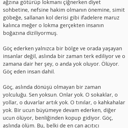
ağzına g
ö
türüp lokmanı çiğnerken diyet
sohbetine, nefsine hakim olmanın önemine, simit
g
ö
beğe, sallanan kol derisi gibi ifadelere maruz
kalınca meğer o lokma gerçekten insanın
boğazına diziliyormuş.
Göç ederken yalnızca bir b
ö
lge
ve orada yaşayan
insanlar değil, aslında bir zaman terk ediliyor ve o
zamana dair her şey, o anda yok oluyor. Ölüyor.
Göç eden insan dahil.
Göç, aslında d
ö
nüşü olmayan bir zaman
yolculuğu. Sen yoksun. Onlar yok. O sokaklar, o
yollar, o duvarlar artık yok. O tınılar, o kahkahalar
yok. Bir ucun büyümeye devam ederken, diğer
ucun
ö
lüyor, benliğinden kopup gidiyor. Göç,
aslında
ö
lüm. Bu, belki de en can acıtıcı