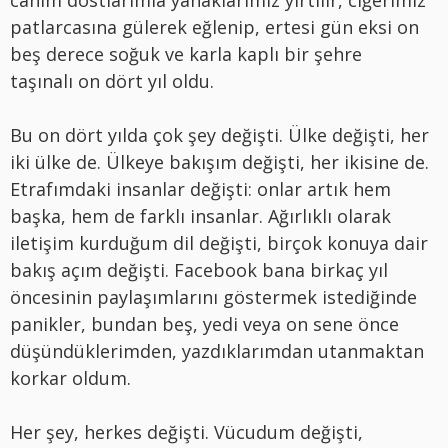
canım dostlarımla yanaklarımız yırtılı
r, ci
ğerimiz
patlarcasına gülerek eğlenip, ertesi gün eksi on
beş derece soğuk ve karla kaplı bir ş
ehre
ta
şınalı
on d
ö
rt yıl oldu.
Bu on d
ö
rt yılda ç
ok
ş
ey de
ğiş
ti.
Ü
lke de
ğişti, her
iki ülke de.
Ü
lkeye bakışım değişti, her ikisine de.
Etrafımdaki insanlar değişti: onlar artık hem
başka, hem de farklı insanlar. Ağırlıklı olarak
iletişim kurduğum dil değişti, birçok konuya dair
bakış açım değişti. Facebook bana birkaç yıl
ö
ncesinin paylaşımlarını g
ö
stermek istediğinde
panikler, bundan beş, yedi veya on sene
ö
nce
d
üşündüklerimden, yazdıklarımdan utanmaktan
korkar oldum.
Her
şey, herkes değiş
ti. V
ücudum değişti,