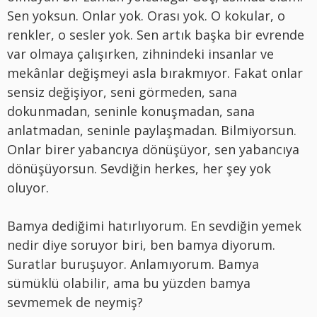
Sen yoksun. Onlar yok. Orası yok. O kokular, o
renkler, o sesler yok. Sen artık başka bir evrende
var olmaya çalışırken, zihnindeki insanlar ve
mekânlar değişmeyi asla bırakmıyor. Fakat onlar
sensiz değişiyor, seni g
ö
rmeden, sana
dokunmadan, seninle konuşmadan, sana
anlatmadan, seninle paylaşmadan. Bilmiyorsun.
Onlar birer yabancıya d
ö
nüşüyor, sen yabancıya
d
ö
nüşüyorsun. Sevdiğin herkes, her şey yok
oluyor.
Bamya dediğimi hatırlıyorum. En sevdiğin yemek
nedir diye soruyor biri, ben bamya diyorum.
Suratlar buruşuyor. Anlamıyorum. Bamya
sümüklü olabilir, ama bu yüzden bamya
sevmemek de neymiş
?