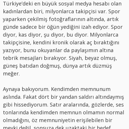
Türkiye
’
deki en büyük sosyal medya hesabı olan
kadınlardan biri, milyonlarca takipçisi var. Spor
yaparken çekilmiş fotoğraflarının altında, artık
günde sadece bir öğün yediğini izah ediyor. Spor
diyor, kas diyor, şu diyor, bu diyor. Milyonlarca
takipçisine, kendini kronik olarak aç bıraktığını
yazıyor, bunu okuyanlar da paylaşımı
n alt
ına
tebrik mesajları bırakıyor. Siyah, beyaz olmuş,
güneş batıdan doğmuş, dünya artı
k d
üzmüş
meğer.
Aynaya bakıyorum. Kendimden memnunum
aslında. Fakat d
ö
rt bir yandan saldırı altı
ndaym
ış
gibi hissediyorum. Satır aralarında, gözlerde, ses
tonlarında kendimden memnun olmamın normal
olmadığını,
ö
z memnuniyetin erişilebilen bir
mevki değil, sonsuza dek uzaktaki bir hedef