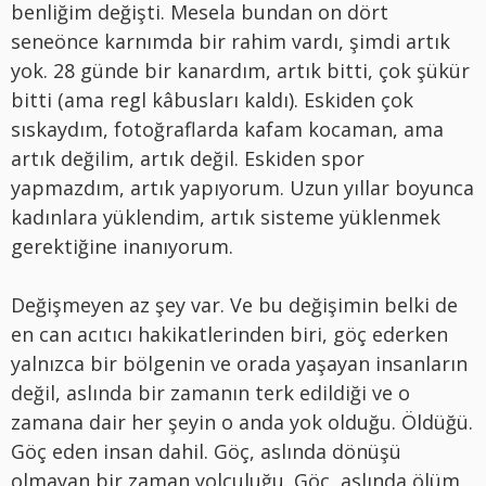
benliğim değişti. Mesela bundan on d
ö
rt
sene
ö
nce karnımda bir rahim vardı, şimdi artık
yok. 28 günde bir kanardım, artık bitti, ç
ok
şükür
bitti (ama regl kâbusları kaldı). Eskiden çok
sıskaydım, fotoğraflarda kafam kocaman, ama
artık değilim, artık değil. Eskiden spor
yapmazdım, artık yapıyorum. Uzun yıllar boyunca
kadınlara yüklendim, artık sisteme yüklenmek
gerektiğine inanıyorum.
Değişmeyen az şey var. Ve bu değişimin belki de
en can acıtıcı hakikatlerinden biri, göç ederken
yalnızca bir b
ö
lgenin ve orada yaşayan insanları
n
de
ğil, aslında bir zamanın terk edildiği ve o
zamana dair her şeyin o anda yok olduğu. Öldüğü.
Göç eden insan dahil. Göç, aslında d
ö
nüşü
olmayan bir zaman yolculuğu. Göç, aslında
ö
lüm.