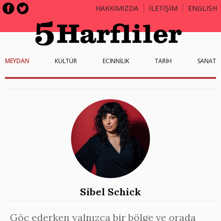
HAKKIMIZDA
İLETİŞİM
ENGLISH
MEYDAN
KÜLTÜR
ECİNNİLİK
TARİH
SANAT
Sibel Schick
Göç ederken yalnızca bir bölge ve orada