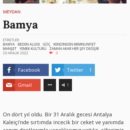
MEYDAN
Bamya
ETİKETLER:
BAMYA
BEDEN ALGISI
GÖÇ
KENDİNDEN MEMNUNİYET
MANŞET
YEMEK KÜLTÜRÜ
ZAMAN AKAR HER ŞEY DEĞİŞİR
20 ARALIK 2022
0
Facebook
Twitter
1
Gmail
1
On d
ö
rt yıl oldu. Bir 31 Aralık gecesi Antalya
Kaleiçi
’
nde sırtımda incecik bir ceket ve yanımda