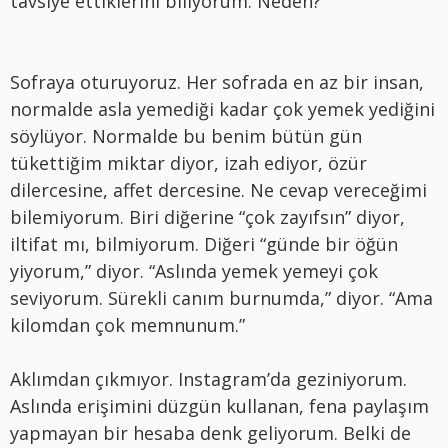
tavsiye ettiklerini biliyorum. Neden?
Sofraya oturuyoruz. Her sofrada en az bir insan,
normalde asla yemediği kadar çok yemek yediğini
s
ö
ylüyor. Normalde bu benim bütün gün
tükettiğim miktar diyor, izah ediyor,
ö
zür
dilercesine, affet dercesine. Ne cevap vereceğimi
bilemiyorum. Biri diğerine
“ç
ok zayıfsın” diyor,
iltifat mı, bilmiyorum. Diğeri
“
günde bir öğün
yiyorum,” diyor.
“
Aslında yemek yemeyi çok
seviyorum. Sürekli canım burnumda,” diyor.
“
Ama
kilomdan çok memnunum.”
Aklımdan çıkmıyor. Instagram
’
da geziniyorum.
Aslında erişimini düzgün kullanan, fena paylaşım
yapmayan bir hesaba denk geliyorum. Belki de