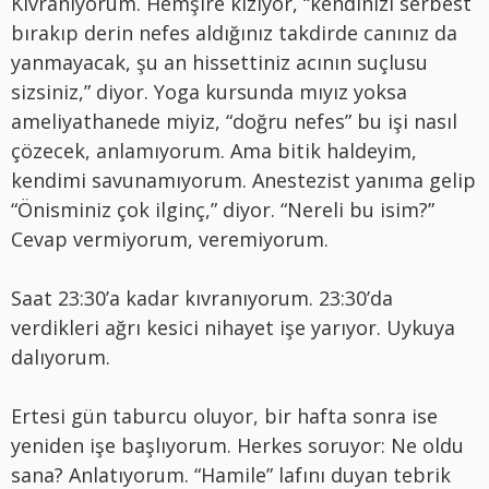
Kıvranıyorum. Hemşire kızıyor, “kendinizi serbest
bırakıp derin nefes aldığınız takdirde canınız da
yanmayacak, şu an hissettiniz acının suçlusu
sizsiniz,” diyor. Yoga kursunda mıyız yoksa
ameliyathanede miyiz, “doğru nefes” bu işi nasıl
çözecek, anlamıyorum. Ama bitik haldeyim,
kendimi savunamıyorum. Anestezist yanıma gelip
“Önisminiz çok ilginç,” diyor. “Nereli bu isim?”
Cevap vermiyorum, veremiyorum.
Saat 23:30’a kadar kıvranıyorum. 23:30’da
verdikleri ağrı kesici nihayet işe yarıyor. Uykuya
dalıyorum.
Ertesi gün taburcu oluyor, bir hafta sonra ise
yeniden işe başlıyorum. Herkes soruyor: Ne oldu
sana? Anlatıyorum. “Hamile” lafını duyan tebrik