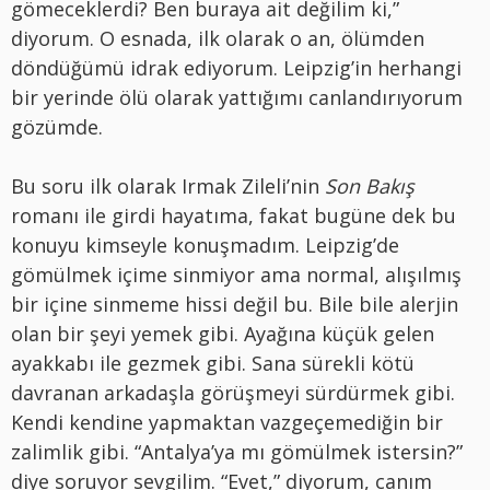
gömeceklerdi? Ben buraya ait değilim ki,”
diyorum. O esnada, ilk olarak o an, ölümden
döndüğümü idrak ediyorum. Leipzig’in herhangi
bir yerinde ölü olarak yattığımı canlandırıyorum
gözümde.
Bu soru ilk olarak Irmak Zileli’nin
Son Bakış
romanı ile girdi hayatıma, fakat bugüne dek bu
konuyu kimseyle konuşmadım. Leipzig’de
gömülmek içime sinmiyor ama normal, alışılmış
bir içine sinmeme hissi değil bu. Bile bile alerjin
olan bir şeyi yemek gibi. Ayağına küçük gelen
ayakkabı ile gezmek gibi. Sana sürekli kötü
davranan arkadaşla görüşmeyi sürdürmek gibi.
Kendi kendine yapmaktan vazgeçemediğin bir
zalimlik gibi. “Antalya’ya mı gömülmek istersin?”
diye soruyor sevgilim. “Evet,” diyorum, canım