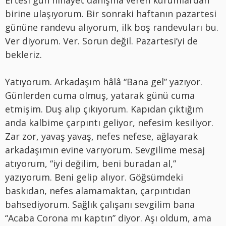
Ertesi gün nihayet danışma veren kurumlardan
birine ulaşıyorum. Bir sonraki haftanın pazartesi
gününe randevu alıyorum, ilk boş randevuları bu.
Ver diyorum. Ver. Sorun değil. Pazartesi’yi de
bekleriz.
Yatıyorum. Arkadaşım hâlâ “Bana gel” yazıyor.
Günlerden cuma olmuş, yatarak günü cuma
etmişim. Duş alıp çıkıyorum. Kapıdan çıktığım
anda kalbime çarpıntı geliyor, nefesim kesiliyor.
Zar zor, yavaş yavaş, nefes nefese, ağlayarak
arkadaşımın evine varıyorum. Sevgilime mesaj
atıyorum, “iyi değilim, beni buradan al,”
yazıyorum. Beni gelip alıyor. Göğsümdeki
baskıdan, nefes alamamaktan, çarpıntıdan
bahsediyorum. Sağlık çalışanı sevgilim bana
“Acaba Corona mı kaptın” diyor. Aşı oldum, ama