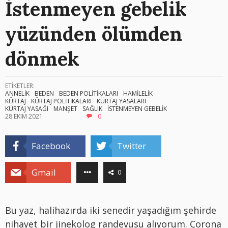
İstenmeyen gebelik
yüzünden ölümden
dönmek
ETİKETLER:
ANNELİK
BEDEN
BEDEN POLİTİKALARI
HAMİLELİK
KÜRTAJ
KÜRTAJ POLİTİKALARI
KÜRTAJ YASALARI
KÜRTAJ YASAĞI
MANŞET
SAĞLIK
İSTENMEYEN GEBELİK
28 EKIM 2021
0
Facebook
Twitter
Gmail
0
Bu yaz, halihazırda iki senedir yaşadığım şehirde
nihayet bir jinekolog randevusu alıyorum. Corona