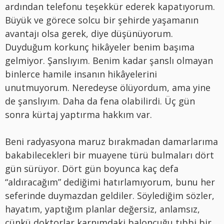
ardından telefonu teşekkür ederek kapatıyorum.
Büyük ve görece solcu bir şehirde yaşamanın
avantajı olsa gerek, diye düşünüyorum.
Duyduğum korkunç hikâyeler benim başıma
gelmiyor. Şanslıyım. Benim kadar şanslı olmayan
binlerce hamile insanın hikâyelerini
unutmuyorum. Neredeyse ölüyordum, ama yine
de şanslıyım. Daha da fena olabilirdi. Üç gün
sonra kürtaj yaptırma hakkım var.
Beni radyasyona maruz bırakmadan damarlarıma
bakabilecekleri bir muayene türü bulmaları dört
gün sürüyor. Dört gün boyunca kaç defa
“aldıracağım” dediğimi hatırlamıyorum, bunu her
seferinde duymazdan geldiler. Söylediğim sözler,
hayatım, yaptığım planlar değersiz, anlamsız,
çünkü doktorlar karnımdaki baloncuğu tıbbi bir