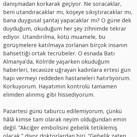
danışmadan korkarak geçiyor. Ne soracaklar,
beni utandıracaklar mı, köşeye sıkıştıracaklar mı,
bana duygusal şantaj yapacaklar mı? O güne dek
duyduğum, okuduğum her şey zihnimde tekrar
ediyor. Utandırılma, kötü muamele, bu
görüşmelere katılmaya zorlanan birçok insanın
bahsettiği ortak tecrübeler. O esnada Batı
Almanya’da, Köln’de yaşarken okuduğum
haberleri, tecavüze uğrayan kadınlara ertesi gün
hapı vermeyi reddeden hastaneleri hatırlıyorum.
Korkuyorum. Hayatımın kontrolü tamamen
elimden alınmış gibi hissediyorum.
Pazartesi günü taburcu edilemiyorum, çünkü
hâlâ kimse tam olarak neyim olduğundan emin
değil. “Akciğer embolisini gebelik tetiklemiş
olacak,” diyor doktorlardan biri. “Gebelik zaten