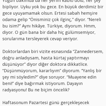
Yoğun bakımda da her yerim kablo dolu, her şey
bipliyor. Uyku yok bu gece. En büyük derdimiz bir
gece uyuyamamak olsun. Ertesi sabah hemşire
odama gelip “Önisminiz çok ilginç,” diyor. “Nereli
bu isim?” Aynı hikâye. Türkiye, diyorum. Hmm,
diyor. O gün bana bir daha hiç gülümsemiyor,
sorularıma tersleyerek cevap veriyor.
Doktorlardan biri vizite esnasında “Zannedersem,
doğru anladıysam, hasta kürtaj yaptırmayı
düşünüyor” diyor diğer doktora dikkatlice.
“Düşünmüyorum, kararlıyım” diyorum. “Yanlış bir
şey mi söyledim?” diye soruyor. “Muayene edin
beni!” diye bağırmak istiyorum. Dayayın
radyasyonu! Bu ne biçim öncelik?
Haftasonum Pazartesi günü gerçekleşecek