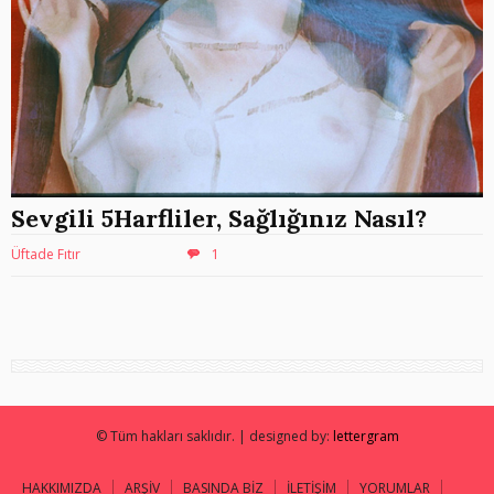
Sevgili 5Harfliler, Sağlığınız Nasıl?
Üftade Fıtır
1
© Tüm hakları saklıdır. | designed by:
lettergram
HAKKIMIZDA
ARŞİV
BASINDA BİZ
İLETİŞİM
YORUMLAR