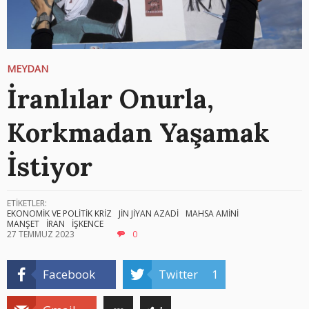
MEYDAN
İranlılar Onurla,
Korkmadan Yaşamak
İstiyor
ETİKETLER:
EKONOMİK VE POLİTİK KRİZ
JİN JİYAN AZADİ
MAHSA AMİNİ
MANŞET
İRAN
İŞKENCE
27 TEMMUZ 2023
0
Facebook
Twitter
1