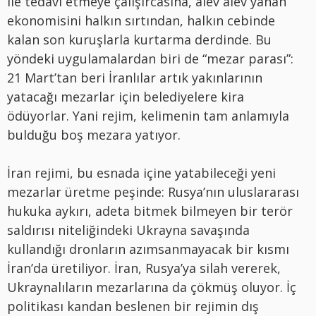
ile tedavi etmeye çalışırcasına, alev alev yanan
ekonomisini halkın sırtından, halkın cebinde
kalan son kuruşlarla kurtarma derdinde. Bu
yöndeki uygulamalardan biri de “mezar parası”:
21 Mart’tan beri İranlılar artık yakınlarının
yatacağı mezarlar için belediyelere kira
ödüyorlar. Yani rejim, kelimenin tam anlamıyla
bulduğu boş mezara yatıyor.
İran rejimi, bu esnada içine yatabileceği yeni
mezarlar üretme peşinde: Rusya’nın uluslararası
hukuka aykırı, adeta bitmek bilmeyen bir terör
saldırısı niteliğindeki Ukrayna savaşında
kullandığı dronların azımsanmayacak bir kısmı
İran’da üretiliyor. İran, Rusya’ya silah vererek,
Ukraynalıların mezarlarına da çökmüş oluyor. İç
politikası kandan beslenen bir rejimin dış