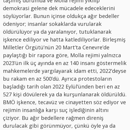
taşımış durumda ve Molla rejimi yıkılıp
demokrasi gelene dek mücadele edeceklerini
söylüyorlar. Bunun içinse oldukça ağır bedeller
ödeniyor; insanlar sokaklarda vurularak
öldürülüyor ya da yaralanıyor, tutuklanarak
işkence ediliyor ve hatta katlediliyorlar. Birleşmiş
Milletler Örgütü’nün 20 Mart’ta Cenevre’de
paylaştığı bir rapora göre, Molla rejimi yalnızca
2023’ün ilk üç ayında en az 140 insanı göstermelik
mahkemelerde yargılayarak idam etti, 2022’deyse
bu rakam en az 500’dü. Ayrıca protestoların
başladığı tarih olan 2022 Eylül’ünden beri en az
527 kişi dövülerek ya da kurşunlanarak öldürüldü.
BMÖ işkence, tecavüz ve cinayetten söz ediyor ve
rejimin insanlığa karşı suç işlediğinin altını
çiziyor. Bu ağır bedellere rağmen direniş
durulacak gibi görünmüyor, çünkü öyle ya da