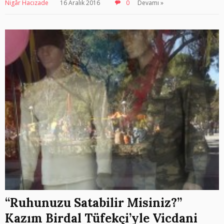
Nigâr Hacızade
16 Aralık 2016
0
Devamı »
“Ruhunuzu Satabilir Misiniz?”
Kazım Birdal Tüfekçi’yle Vicdani