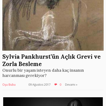
Sylvia Pankhurst’ün Açlık Grevi ve
Zorla Besleme
Onurlu bir yaşam isteyen daha kaç insanın
harcanması gerekiyor?
Oşu Bubu
09 Ağustos 2017
0
Devamı »