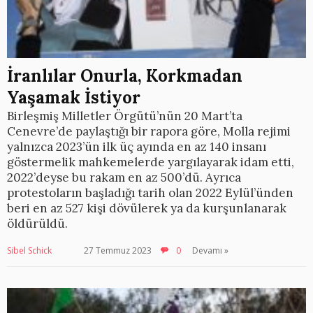
İranlılar Onurla, Korkmadan
Yaşamak İstiyor
Birleşmiş Milletler Örgütü’nün 20 Mart’ta
Cenevre’de paylaştığı bir rapora göre, Molla rejimi
yalnızca 2023’ün ilk üç ayında en az 140 insanı
göstermelik mahkemelerde yargılayarak idam etti,
2022’deyse bu rakam en az 500’dü. Ayrıca
protestoların başladığı tarih olan 2022 Eylül’ünden
beri en az 527 kişi dövülerek ya da kurşunlanarak
öldürüldü.
Sibel Schick
27 Temmuz 2023
0
Devamı »