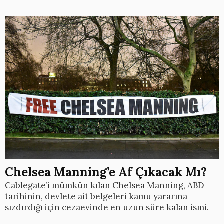
Chelsea Manning’e Af Çıkacak Mı?
Cablegate’i mümkün kılan Chelsea Manning, ABD
tarihinin, devlete ait belgeleri kamu yararına
sızdırdığı için cezaevinde en uzun süre kalan ismi.