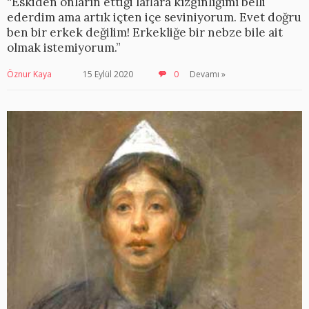
“Eskiden onların ettiği laflara kızgınlığımı belli
ederdim ama artık içten içe seviniyorum. Evet doğru
ben bir erkek değilim! Erkekliğe bir nebze bile ait
olmak istemiyorum.”
Öznur Kaya
15 Eylül 2020
0
Devamı »