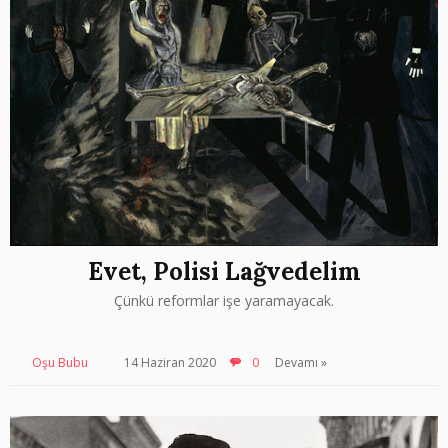
Evet, Polisi Lağvedelim
Çünkü reformlar işe yaramayacak.
Oşu Bubu
14 Haziran 2020
0
Devamı »