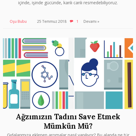
içinde, işinde gücünde, kanlı canlı resmedebiliyoruz.
Oşu Bubu
25 Temmuz 2018
1
Devamı »
Ağzımızın Tadını Save Etmek
Mümkün Mü?
Gıdalarımıza eklenen aromalar nasıl yapılıyor? Bu alanda ne tür