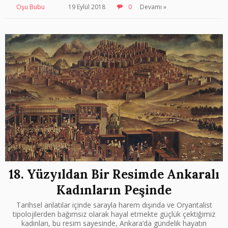
Oşu Bubu
19 Eylül 2018
0
Devamı »
18. Yüzyıldan Bir Resimde Ankaralı
Kadınların Peşinde
Tarihsel anlatılar içinde sarayla harem dışında ve Oryantalist
tipolojilerden bağımsız olarak hayal etmekte güçlük çektiğimiz
kadınları, bu resim sayesinde, Ankara’da gündelik hayatın