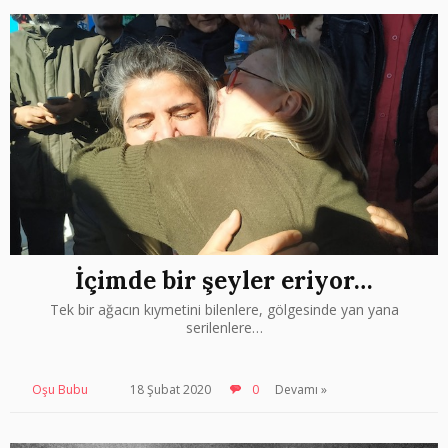
İçimde bir şeyler eriyor…
Tek bir ağacın kıymetini bilenlere, gölgesinde yan yana
serilenlere…
Oşu Bubu
18 Şubat 2020
0
Devamı »