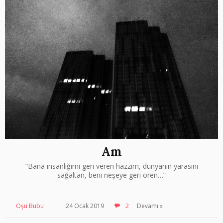
Am
“Bana insanlığımı geri veren hazzım, dünyanın yarasını
sağaltan, beni neşeye geri ören…”
Oşu Bubu
24 Ocak 2019
2
Devamı »