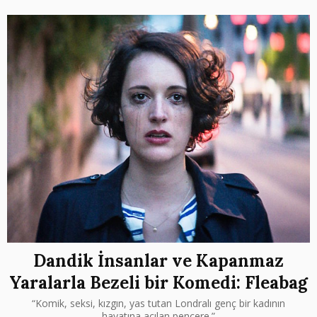
Dandik İnsanlar ve Kapanmaz
Yaralarla Bezeli bir Komedi: Fleabag
“Komik, seksi, kızgın, yas tutan Londralı genç bir kadının
hayatına açılan pencere.”