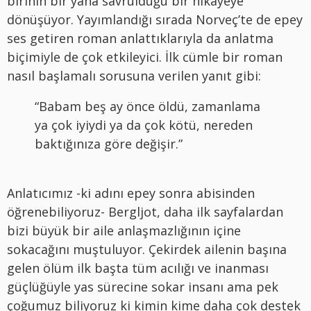
birinin bir yana savrulduğu bir hikâyeye
dönüşüyor. Yayımlandığı sırada Norveç’te de epey
ses getiren roman anlattıklarıyla da anlatma
biçimiyle de çok etkileyici. İlk cümle bir roman
nasıl başlamalı sorusuna verilen yanıt gibi:
“Babam beş ay önce öldü, zamanlama
ya çok iyiydi ya da çok kötü, nereden
baktığınıza göre değişir.”
Anlatıcımız -ki adını epey sonra abisinden
öğrenebiliyoruz- Bergljot, daha ilk sayfalardan
bizi büyük bir aile anlaşmazlığının içine
sokacağını muştuluyor. Çekirdek ailenin başına
gelen ölüm ilk başta tüm acılığı ve inanması
güçlüğüyle yas sürecine sokar insanı ama pek
çoğumuz biliyoruz ki kimin kime daha çok destek