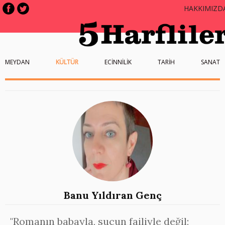
HAKKIMIZD
MEYDAN
KÜLTÜR
ECİNNİLİK
TARİH
SANAT
Banu Yıldıran Genç
"Romanın babayla, suçun failiyle değil;