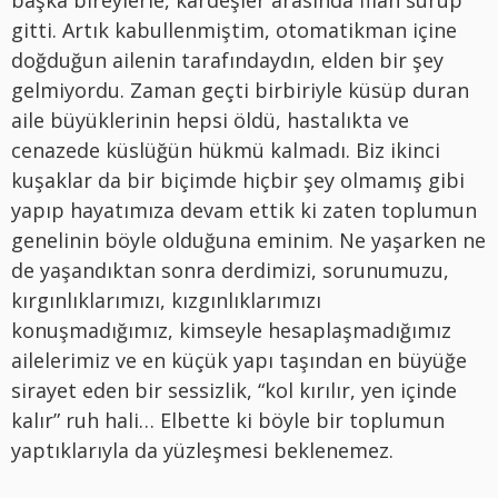
başka bireylerle, kardeşler arasında filan sürüp
gitti. Artık kabullenmiştim, otomatikman içine
doğduğun ailenin tarafındaydın, elden bir şey
gelmiyordu. Zaman geçti birbiriyle küsüp duran
aile büyüklerinin hepsi öldü, hastalıkta ve
cenazede küslüğün hükmü kalmadı. Biz ikinci
kuşaklar da bir biçimde hiçbir şey olmamış gibi
yapıp hayatımıza devam ettik ki zaten toplumun
genelinin böyle olduğuna eminim. Ne yaşarken ne
de yaşandıktan sonra derdimizi, sorunumuzu,
kırgınlıklarımızı, kızgınlıklarımızı
konuşmadığımız, kimseyle hesaplaşmadığımız
ailelerimiz ve en küçük yapı taşından en büyüğe
sirayet eden bir sessizlik, “kol kırılır, yen içinde
kalır” ruh hali… Elbette ki böyle bir toplumun
yaptıklarıyla da yüzleşmesi beklenemez.