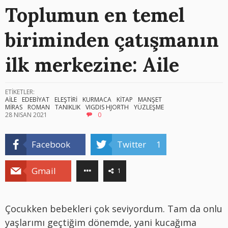
Toplumun en temel
biriminden çatışmanın
ilk merkezine: Aile
ETİKETLER:
AİLE
EDEBİYAT
ELEŞTİRİ
KURMACA
KİTAP
MANŞET
MİRAS
ROMAN
TANIKLIK
VIGDIS HJORTH
YÜZLEŞME
28 NISAN 2021
0
Facebook
Twitter
1
Gmail
1
Çocukken bebekleri çok seviyordum. Tam da onlu
yaşlarımı geçtiğim dönemde, yani kucağıma