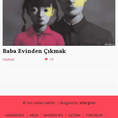
Baba Evinden Çıkmak
lolatesk
10
© Tüm hakları saklıdır. | designed by:
lettergram
HAKKIMIZDA
ARŞİV
BASINDA BİZ
İLETİŞİM
YORUMLAR