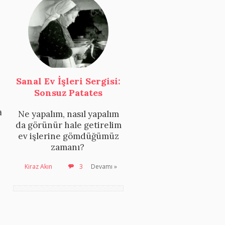
Sanal Ev İşleri Sergisi:
Sonsuz Patates
a
Ne yapalım, nasıl yapalım
da görünür hale getirelim
ev işlerine gömdüğümüz
zamanı?
Kiraz Akın
3
Devamı »