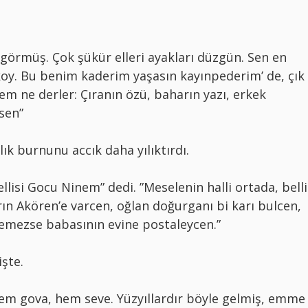
görmüş. Çok şükür elleri ayakları düzgün. Sen en
r koy. Bu benim kaderim yaşasın kayınpederim’ de, çık
em ne derler: Çıranın özü, baharın yazı, erkek
 sen”
k burnunu accık daha yılıktırdı.
llisi Gocu Ninem” dedi. ”Meselenin halli ortada, belli
rın Akören’e varcen, oğlan doğurganı bi karı bulcen,
temezse babasının evine postaleycen.”
işte.
em gova, hem seve. Yüzyıllardır böyle gelmiş, emme