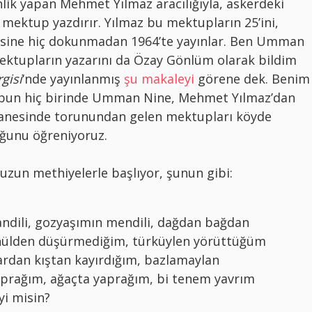
lik yapan Mehmet Yılmaz aracılığıyla, askerdeki
 mektup yazdırır. Yılmaz bu mektupların 25’ini,
sine hiç dokunmadan 1964’te yayınlar. Ben Umman
mektupların yazarını da Özay Gönlüm olarak bildim
gisi
‘nde yayınlanmış
şu makaleyi
görene dek. Benim
ubun hiç birinde Umman Nine, Mehmet Yılmaz’dan
tanesinde torunundan gelen mektupları köyde
uğunu öğreniyoruz.
zun methiyelerle başlıyor, şunun gibi:
dili, gozyaşımın mendili, dağdan bağdan
nülden düşürmediğim, türküylen yörüttüğüm
rdan kıştan kayırdığım, bazlamaylan
prağım, ağaçta yaprağım, bi tenem yavrım
yi misin?