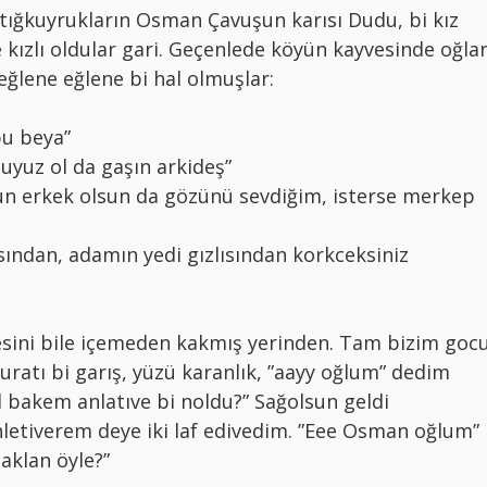
 tığkuyrukların Osman Çavuşun karısı Dudu, bi kız
kızlı oldular gari. Geçenlede köyün kayvesinde oğla
lene eğlene bi hal olmuşlar:
bu beya”
 uyuz ol da gaşın arkideş”
n erkek olsun da gözünü sevdiğim, isterse merkep
sından, adamın yedi gızlısından korkceksiniz
sini bile içemeden kakmış yerinden. Tam bizim goc
ratı bi garış, yüzü karanlık, ”aayy oğlum” dedim
l bakem anlatıve bi noldu?” Sağolsun geldi
inletiverem deye iki laf edivedim. ”Eee Osman oğlum”
aklan öyle?”