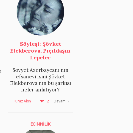
Söyleşi: Şövket
n
Elekberova, Pıçıldaşın
Lepeler
Sovyet Azerbaycanı'nın
k
efsanevi ismi Şövket
Elekberova'nın bu şarkısı
neler anlatıyor?
Kiraz Akın
2
Devamı »
ECİNNİLİK