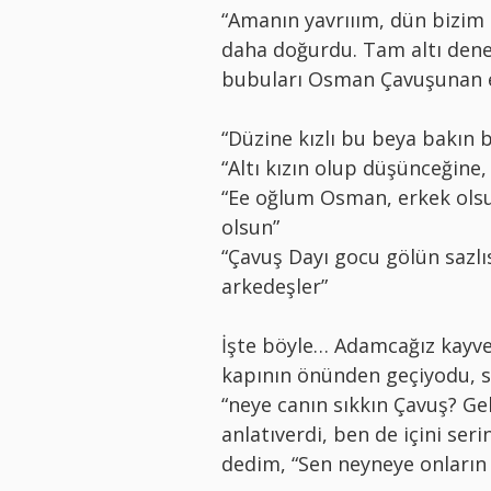
“Amanın yavrııım, dün bizim
daha doğurdu. Tam altı dene 
bubuları Osman Çavuşunan eğ
“Düzine kızlı bu beya bakın 
“Altı kızın olup düşünceğine,
“Ee oğlum Osman, erkek olsu
olsun”
“Çavuş Dayı gocu gölün sazlı
arkedeşler”
İşte böyle… Adamcağız kayve
kapının önünden geçiyodu, su
“neye canın sıkkın Çavuş? Ge
anlatıverdi, ben de içini ser
dedim, “Sen neyneye onların 