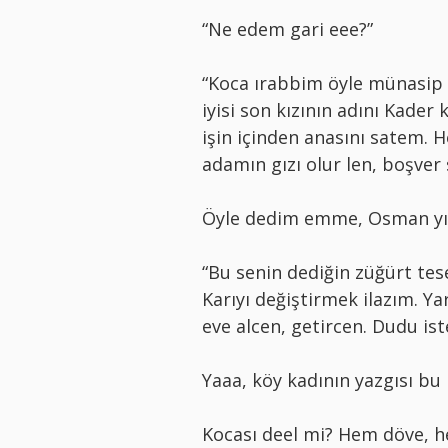
“Ne edem gari eee?”
“Koca ırabbim öyle münasip 
iyisi son kızının adını Kade
işin içinden anasını satem. H
adamın gızı olur len, boşver
Öyle dedim emme, Osman yılı
“Bu senin dediğin züğürt tese
Karıyı değiştirmek ilazım. Ya
eve alcen, getircen. Dudu is
Yaaa, köy kadının yazgısı bu 
Kocası deel mi? Hem döve, h