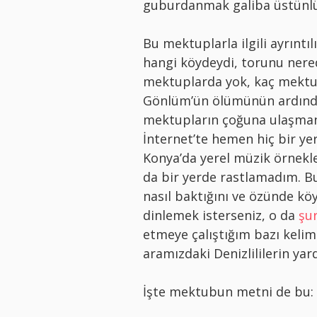
guburdanmak galiba üstünlü
Bu mektuplarla ilgili ayrınt
hangi köydeydi, torunu nere
mektuplarda yok, kaç mektup
Gönlüm’ün ölümünün ardından
mektupların çoğuna ulaşma
İnternet’te hemen hiç bir ye
Konya’da yerel müzik örnekl
da bir yerde rastlamadım. B
nasıl baktığını ve özünde kö
dinlemek isterseniz, o da
şu
etmeye çalıştığım bazı kelime
aramızdaki Denizlililerin yar
İşte mektubun metni de bu: