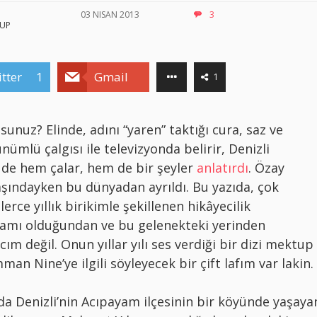
03 NISAN 2013
3
UP
tter
1
Gmail
1
unuz? Elinde, adını “yaren” taktığı cura, saz ve
ümlü çalgısı ile televizyonda belirir, Denizli
n de hem çalar, hem de bir şeyler
anlatırdı
. Özay
şındayken bu dünyadan ayrıldı. Bu yazıda, çok
rce yıllık birikimle şekillenen hikâyecilik
evamı olduğundan ve bu gelenekteki yerinden
m değil. Onun yıllar yılı ses verdiği bir dizi mektup
n Nine’ye ilgili söyleyecek bir çift lafım var lakin.
a Denizli’nin Acıpayam ilçesinin bir köyünde yaşaya