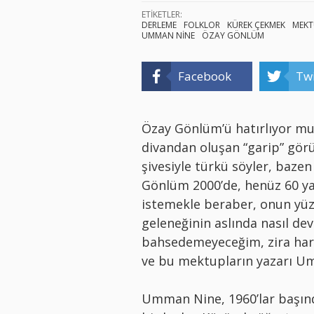
ETİKETLER:
DERLEME
FOLKLOR
KÜREK ÇEKMEK
MEKT
UMMAN NİNE
ÖZAY GÖNLÜM
Facebook
Twi
Özay Gönlüm’ü hatırlıyor mus
divandan oluşan “garip” görün
şivesiyle türkü söyler, baze
Gönlüm 2000’de, henüz 60 ya
istemekle beraber, onun yüzle
geleneğinin aslında nasıl d
bahsedemeyeceğim, zira harcı
ve bu mektupların yazarı Umma
Umman Nine, 1960’lar başınd