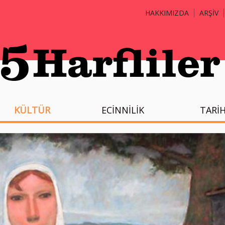
HAKKIMIZDA
ARŞİV
KÜLTÜR
ECİNNİLİK
TARİ