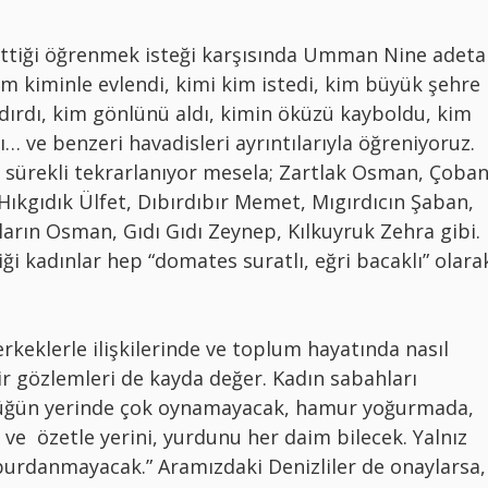
ttiği öğrenmek isteği karşısında Umman Nine adeta
im kiminle evlendi, kimi kim istedi, kim büyük şehre
dırdı, kim gönlünü aldı, kimin öküzü kayboldu, kim
 ve benzeri havadisleri ayrıntılarıyla öğreniyoruz.
ri sürekli tekrarlanıyor mesela; Zartlak Osman, Çoba
 Hıkgıdık Ülfet, Dıbırdıbır Memet, Mıgırdıcın Şaban,
arın Osman, Gıdı Gıdı Zeynep, Kılkuyruk Zehra gibi.
 kadınlar hep “domates suratlı, eğri bacaklı” olara
keklerle ilişkilerinde ve toplum hayatında nasıl
r gözlemleri de kayda değer. Kadın sabahları
üğün yerinde çok oynamayacak, hamur yoğurmada,
e özetle yerini, yurdunu her daim bilecek. Yalnız
urdanmayacak.” Aramızdaki Denizliler de onaylarsa,