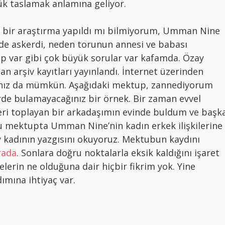
k taslamak anlamına geliyor.
ılı bir araştırma yapıldı mı bilmiyorum, Umman Nine
de askerdi, neden torunun annesi ve babası
 var gibi çok büyük sorular var kafamda. Özay
 arşiv kayıtları yayınlandı. İnternet üzerinden
nız da mümkün. Aşağıdaki mektup, zannediyorum
rde bulamayacağınız bir örnek. Bir zaman evvel
eri toplayan bir arkadaşımın evinde buldum ve başk
u mektupta Umman Nine’nin kadın erkek ilişkilerine
y kadının yazgısını okuyoruz. Mektubun kaydını
rada
. Sonlara doğru noktalarla eksik kaldığını işaret
lerin ne olduğuna dair hiçbir fikrim yok. Yine
dımına ihtiyaç var.