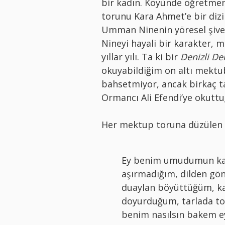
bir kadın. Köyünde öğretmen
torunu Kara Ahmet’e bir dizi
Umman Ninenin yöresel şive
Nineyi hayali bir karakter, 
yıllar yılı. Ta ki bir
Denizli Der
okuyabildiğim on altı mekt
bahsetmiyor, ancak birkaç 
Ormancı Ali Efendi’ye okutt
Her mektup toruna düzülen u
Ey benim umudumun kan
aşırmadığım, dilden gö
duaylan böyüttüğüm, ka
doyurduğum, tarlada to
benim nasılsın bakem e