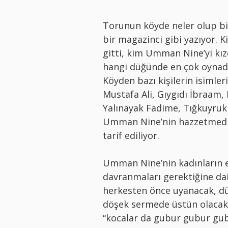
Torunun köyde neler olup bi
bir magazinci gibi yazıyor. K
gitti, kim Umman Nine’yi kız
hangi düğünde en çok oynadı…
Köyden bazı kişilerin isimle
Mustafa Ali, Gıygıdı İbraam,
Yalınayak Fadime, Tığkuyrukl
Umman Nine’nin hazzetmediği
tarif ediliyor.
Umman Nine’nin kadınların er
davranmaları gerektiğine dai
herkesten önce uyanacak, d
döşek sermede üstün olacak v
“kocalar da gubur gubur gub