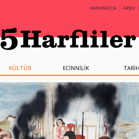
HAKKIMIZDA
ARŞİV
KÜLTÜR
ECİNNİLİK
TARİ