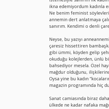
ikna edemiyordum kadınla e
Ne benim feminist söylevleri
annemin dert anlatmaya çalı
sanırım. Kendimi o denli çar
Neyse, bu yazıyı anneannemi
çaresiz hissettiren bambaşka
gibi ümmi, köyden gelip şehr
okuduğu kolejlerden, ünlü b
bahsediyor mesela. Özel hay
mağdur olduğunu, ilişkilerin
Oysa yine bu kadın “kocalarım
magazin programında hiç durm
Sanat camiasında biraz daha
ülkede ne kadar nafaka ma