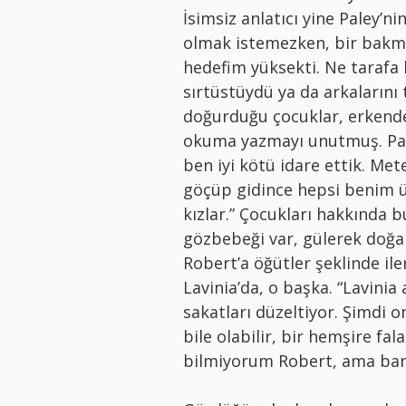
İsimsiz anlatıcı yine Paley’n
olmak istemezken, bir bakmı
hedefim yüksekti. Ne tarafa
sırtüstüydü ya da arkalarını
doğurduğu çocuklar, erkende
okuma yazmayı unutmuş. Paley
ben iyi kötü idare ettik. Met
göçüp gidince hepsi benim üs
kızlar.” Çocukları hakkında 
gözbebeği var, gülerek doğan
Robert’a öğütler şeklinde ile
Lavinia’da, o başka. “Lavinia
sakatları düzeltiyor. Şimdi o
bile olabilir, bir hemşire fa
bilmiyorum Robert, ama bana