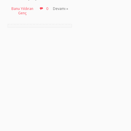
Banu Yıldıran
0
Devamı »
Genç