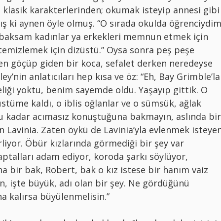
in klasik karakterlerinden; okumak isteyip annesi gibi
ş ki aynen öyle olmuş. “O sırada okulda öğrenciydim
 baksam kadınlar ya erkekleri memnun etmek için
 temizlemek için dizüstü.” Oysa sonra peş peşe
n göçüp giden bir koca, sefalet derken neredeyse
’nin anlatıcıları hep kısa ve öz: “Eh, Bay Grimble’la
eliği yoktu, benim sayemde oldu. Yaşayıp gittik. O
tüme kaldı, o iblis oğlanlar ve o sümsük, ağlak
bu kadar acımasız konuştuğuna bakmayın, aslında bir
 Lavinia. Zaten öykü de Lavinia’yla evlenmek isteye
rliyor. Öbür kızlarında görmediği bir şey var
 aptalları adam ediyor, koroda şarkı söylüyor,
na bir bak, Robert, bak o kız istese bir hanım vaiz
lan, işte büyük, adı olan bir şey. Ne gördüğünü
 kalırsa büyülenmelisin.”