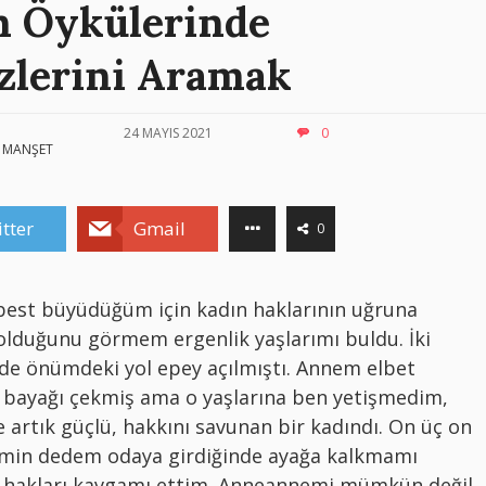
n Öykülerinde
zlerini Aramak
24 MAYIS 2021
0
MANŞET
tter
Gmail
0
best büyüdüğüm için kadın haklarının uğruna
 olduğunu görmem ergenlik yaşlarımı buldu. İki
nde önümdeki yol epey açılmıştı. Annem elbet
ak bayağı çekmiş ama o yaşlarına ben yetişmedim,
artık güçlü, hakkını savunan bir kadındı. On üç on
min dedem odaya girdiğinde ayağa kalkmamı
ın hakları kavgamı ettim. Anneannemi mümkün değil