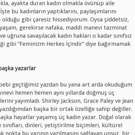
la, ayakta duran kadın olmakla övünüp aile
İşte bu kadınların yaptıklarını, paylaşımlarını
lduğu gibi çaresiz hissediyorum. Oysa şiddetsiz,
bir yaşam, gerekirse nafaka, maddi manevi tazminat
ve uğruna savaşılacak kadın hakları o kadar sınıfsız
diği gibi “Feminizm Herkes İçindir” diye bağırmamak
aşka yazarlar
ebebi geçtiğimiz yazdan bu yana art arda okuduğum
yayınevi hemen hemen aynı yıllarda doğmuş üç
erini yayımladı. Shirley Jackson, Grace Paley ve Jean
yazdığımdan başka bir ortak özelliğe sahip değiller.
şka hayatlar yaşamış üç kadın yazar. Doğal olarak
ınıfları, dinleri, yetiştirilme biçimleri, kültürel
ak nokta bu yazının yazılmasını sağlayan unsur, bir