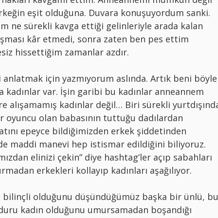
rkeğin eşit olduğuna. Duvara konuşuyordum sanki.
m ne sürekli kavga ettiği gelinleriyle arada kalan
şması kâr etmedi, sonra zaten ben pes ettim
esiz hissettiğim zamanlar azdır.
 anlatmak için yazmıyorum aslında. Artık beni böyle
 kadınlar var. İşin garibi bu kadınlar anneannem
e alışamamış kadınlar değil… Biri sürekli yurtdışınd
ir oyuncu olan babasının tuttuğu dadılardan
atını epeyce bildiğimizden erkek şiddetinden
de maddi manevi hep istismar edildiğini biliyoruz.
ızdan elinizi çekin” diye hashtag’ler açıp sabahları
adan erkekleri kollayıp kadınları aşağılıyor.
 bilinçli olduğunu düşündüğümüz başka bir ünlü, b
ğduru kadın olduğunu umursamadan boşandığı