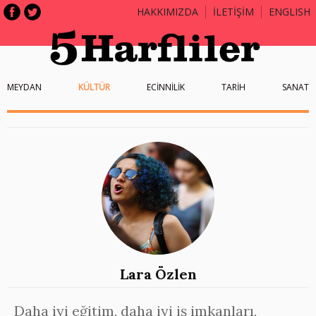
HAKKIMIZDA
İLETİŞİM
ENGLISH
MEYDAN
KÜLTÜR
ECİNNİLİK
TARİH
SANAT
Lara Özlen
Daha iyi eğitim, daha iyi iş imkanları,