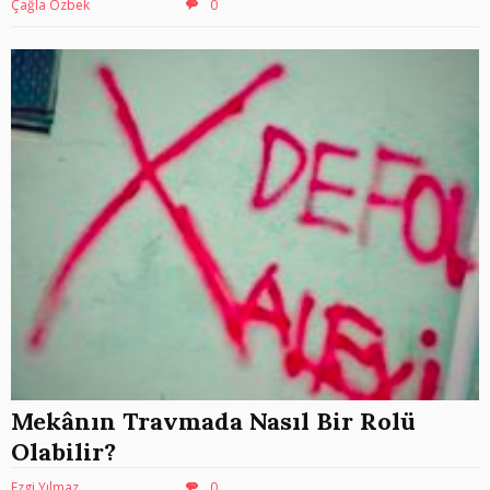
Çağla Özbek
0
Mekânın Travmada Nasıl Bir Rolü
Olabilir?
Ezgi Yılmaz
0