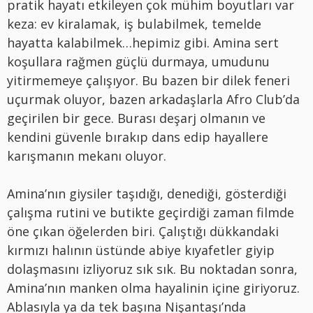
pratik hayatı etkileyen çok mühim boyutları var
keza: ev kiralamak, iş bulabilmek, temelde
hayatta kalabilmek…hepimiz gibi. Amina sert
koşullara rağmen güçlü durmaya, umudunu
yitirmemeye çalışıyor. Bu bazen bir dilek feneri
uçurmak oluyor, bazen arkadaşlarla Afro Club’da
geçirilen bir gece. Burası deşarj olmanın ve
kendini güvenle bırakıp dans edip hayallere
karışmanın mekanı oluyor.
Amina’nın giysiler taşıdığı, denediği, gösterdiği
çalışma rutini ve butikte geçirdiği zaman filmde
öne çıkan öğelerden biri. Çalıştığı dükkandaki
kırmızı halının üstünde abiye kıyafetler giyip
dolaşmasını izliyoruz sık sık. Bu noktadan sonra,
Amina’nın manken olma hayalinin içine giriyoruz.
Ablasıyla ya da tek başına Nişantaşı’nda