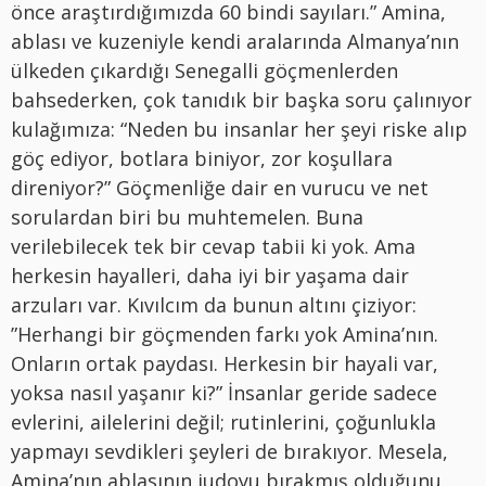
önce araştırdığımızda 60 bindi sayıları.” Amina,
ablası ve kuzeniyle kendi aralarında Almanya’nın
ülkeden çıkardığı Senegalli göçmenlerden
bahsederken, çok tanıdık bir başka soru çalınıyor
kulağımıza: “Neden bu insanlar her şeyi riske alıp
göç ediyor, botlara biniyor, zor koşullara
direniyor?” Göçmenliğe dair en vurucu ve net
sorulardan biri bu muhtemelen. Buna
verilebilecek tek bir cevap tabii ki yok. Ama
herkesin hayalleri, daha iyi bir yaşama dair
arzuları var. Kıvılcım da bunun altını çiziyor:
”Herhangi bir göçmenden farkı yok Amina’nın.
Onların ortak paydası. Herkesin bir hayali var,
yoksa nasıl yaşanır ki?” İnsanlar geride sadece
evlerini, ailelerini değil; rutinlerini, çoğunlukla
yapmayı sevdikleri şeyleri de bırakıyor. Mesela,
Amina’nın ablasının judoyu bırakmış olduğunu