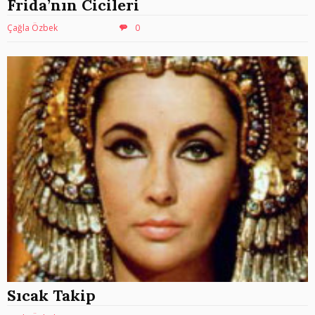
Frida’nın Cicileri
Çağla Özbek
0
Sıcak Takip