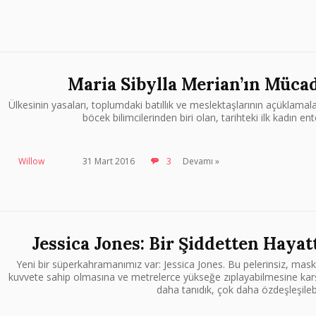
Maria Sibylla Merian’ın Mücad
Ülkesinin yasaları, toplumdaki batıllık ve meslektaşlarının açükla
böcek bilimcilerinden biri olan, tarihteki ilk kadın 
Willow
31 Mart 2016
3
Devamı »
Jessica Jones: Bir Şiddetten Haya
Yeni bir süperkahramanımız var: Jessica Jones. Bu pelerinsiz, ma
kuvvete sahip olmasına ve metrelerce yükseğe zıplayabilmesine kar
daha tanıdık, çok daha özdeşleşilebi