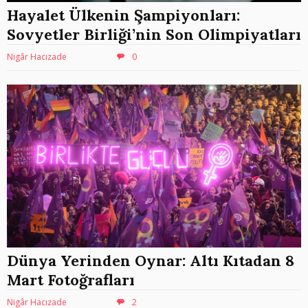
Hayalet Ülkenin Şampiyonları:
Sovyetler Birliği’nin Son Olimpiyatları
Nigâr Hacızade
0
Dünya Yerinden Oynar: Altı Kıtadan 8
Mart Fotoğrafları
Nigâr Hacızade
2