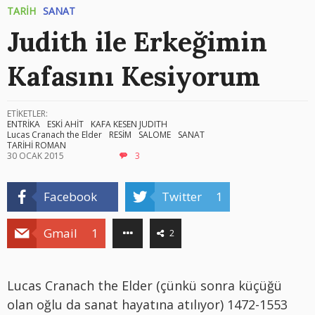
TARİH
SANAT
Judith ile Erkeğimin
Kafasını Kesiyorum
ETİKETLER:
ENTRİKA
ESKİ AHİT
KAFA KESEN JUDITH
Lucas Cranach the Elder
RESİM
SALOME
SANAT
TARİHİ ROMAN
30 OCAK 2015
3
Facebook
Twitter
1
Gmail
1
2
Lucas Cranach the Elder (çünkü sonra küçüğü
olan oğlu da sanat hayatına atılıyor) 1472-1553