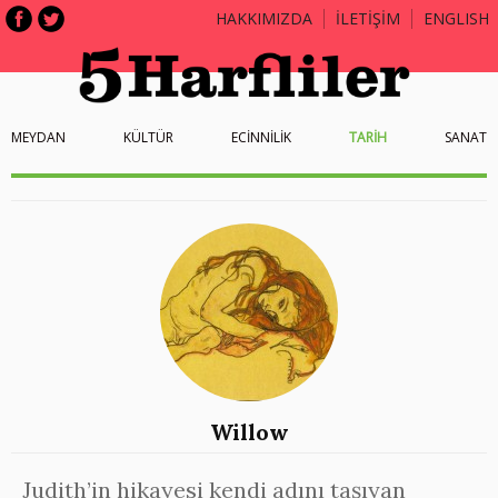
HAKKIMIZDA
İLETİŞİM
ENGLISH
MEYDAN
KÜLTÜR
ECİNNİLİK
TARİH
SANAT
Willow
Judith’in hikayesi kendi adını taşıyan