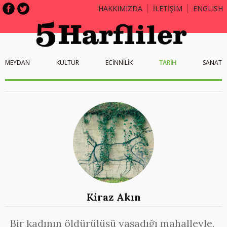
HAKKIMIZDA
İLETİŞİM
ENGLISH
MEYDAN
KÜLTÜR
ECİNNİLİK
TARİH
SANAT
Kiraz Akın
Bir kadının öldürülüşü yaşadığı mahalleyle,