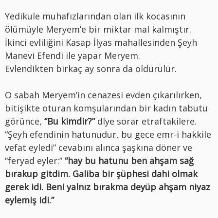
Yedikule muhafızlarından olan ilk kocasının
ölümüyle Meryem’e bir miktar mal kalmıştır.
İkinci evliliğini Kasap İlyas mahallesinden Şeyh
Manevi Efendi ile yapar Meryem.
Evlendikten birkaç ay sonra da öldürülür.
O sabah Meryem’in cenazesi evden çıkarılırken,
bitişikte oturan komşularından bir kadın tabutu
görünce,
“Bu kimdir?”
dIye sorar etraftakilere.
“Şeyh efendinin hatunudur, bu gece emr-i hakkile
vefat eyledi” cevabını alınca şaşkına döner ve
“feryad eyler:”
“hay bu hatunu ben ahşam sağ
bırakup gitdim. Galiba bir şüphesi dahi olmak
gerek idi. Beni yalnız bırakma deyüp ahşam niyaz
eylemiş idi.”