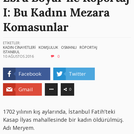
I: Bu Kadını Mezara
Komasunlar
ETİKETLER:
KADIN CİNAYETLERİ
KOMŞULUK
OSMANLI
RÖPORTAJ
İSTANBUL
10 AĞUSTOS 2016
0
Facebook
Twitter
Gmail
0
1702 yılının kış aylarında, İstanbul Fatih’teki
Kasap İlyas mahallesinde bir kadın öldürülmüş.
Adı Meryem.