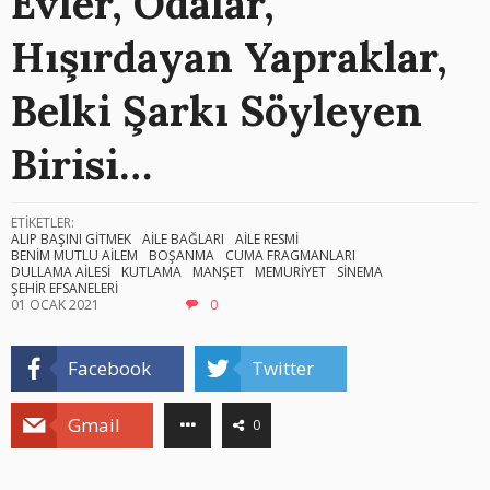
Evler, Odalar,
Hışırdayan Yapraklar,
Belki Şarkı Söyleyen
Birisi…
ETİKETLER:
ALIP BAŞINI GİTMEK
AİLE BAĞLARI
AİLE RESMİ
BENİM MUTLU AİLEM
BOŞANMA
CUMA FRAGMANLARI
DULLAMA AİLESİ
KUTLAMA
MANŞET
MEMURİYET
SİNEMA
ŞEHİR EFSANELERİ
01 OCAK 2021
0
Facebook
Twitter
Gmail
0