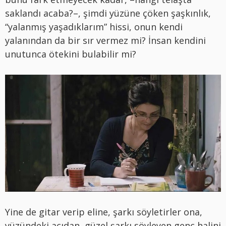
saklandı acaba?–, şimdi yüzüne çöken şaşkınlık,
“yalanmış yaşadıklarım” hissi, onun kendi
yalanından da bir sır vermez mi? İnsan kendini
unutunca ötekini bulabilir mi?
Yine de gitar verip eline, şarkı söyletirler ona,
yüzündeki acıdan, güzel şarkı söyleyen genç halini