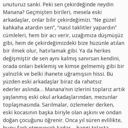
unuturuz sanki. Peki sen çekirdeğinde neydin
Manana? Geçmişten birileri, mesela eski
arkadaşlar, onlar bilir çekirdeğimizi. “Ne güzel
kahkaha atardın sen”, “nasıl taklitler yapardın”
cümleleri, hem bir acı verir, uzağımıza düşmüşüz
gibi, hem de çekirdeğimizdeki bize hüzünle atılan
bir ilmek olur, hatırlamak gibi. Ya da herkes
değişmiştir de sen aynı kalmış sanırsan kendini,
orada onları beklemiş ve kimse gelmemiş gibi bir
yalnızlık ve belki ihanete uğramışsın hissi. Bu
yüzden eski arkadaşlar biraz da rahatsız
ederler aslında… Manana’nın izlerini toplarız artık
yaşlanmış eski okul arkadaşlarından, mezunlar
toplaşmasında. Sarılmalar, özlemeler derken,
eski kocasının başka biriyle olan aşkını ve ondan
doğan çocuğunu öğrenir. Onca yıl süren evlilikte,
bunu fark etmeyecek kadar, –hangi telaşta