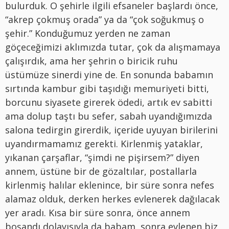
bulurduk. O şehirle ilgili efsaneler başlardı önce,
“akrep çokmuş orada” ya da “çok soğukmuş o
şehir.” Konduğumuz yerden ne zaman
göçeceğimizi aklımızda tutar, çok da alışmamaya
çalışırdık, ama her şehrin o biricik ruhu
üstümüze sinerdi yine de. En sonunda babamın
sırtında kambur gibi taşıdığı memuriyeti bitti,
borcunu siyasete girerek ödedi, artık ev sabitti
ama dolup taştı bu sefer, sabah uyandığımızda
salona tedirgin girerdik, içeride uyuyan birilerini
uyandırmamamız gerekti. Kirlenmiş yataklar,
yıkanan çarşaflar, “şimdi ne pişirsem?” diyen
annem, üstüne bir de gözaltılar, postallarla
kirlenmiş halılar eklenince, bir süre sonra nefes
alamaz olduk, derken herkes evlenerek dağılacak
yer aradı. Kısa bir süre sonra, önce annem
boşandı dolayısıyla da babam, sonra evlenen biz