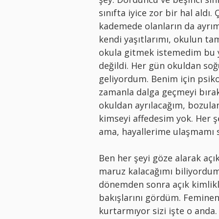
sınıfta iyice zor bir hal ald
kademede olanların da ayrım
kendi yaşıtlarımı, okulun ta
okula gitmek istemedim bu 
değildi. Her gün okuldan so
geliyordum. Benim için psik
zamanla dalga geçmeyi bırakı
okuldan ayrılacağım, bozula
kimseyi affedesim yok. Her 
ama, hayallerime ulaşmamı s
Ben her şeyi göze alarak açı
maruz kalacağımı biliyordum
dönemden sonra açık kimlikle
bakışlarını gördüm. Feminen 
kurtarmıyor sizi işte o anda