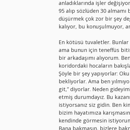
anladıklarında işler değişiyor
95 alıp sözlüden 30 almamı 
düşürmek çok zor bir şey değ
kalıyor, bu konuşulmuyor, a
En kötüsü tuvaletler. Bunlar
ama bunun için teneffüs bit
bir arkadaşımı alıyorum. Be
koridordaki hocaların bakışl
Şöyle bir şey yapıyorlar: Ok
bekliyorlar. Ama ben yılmıy
git,” diyorlar. Neden gideyi
etmiş durumdayız. Bu kazanı
istiyorsanız siz gidin. Ben
bizim hayatımıza karışmasın
kendinde görmesin istiyorum
Bana bakmasın, bizlere bak