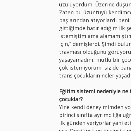
üzülüyordum. Üzerine düşünü
Zaten bu üzüntüyü kendimce 
başlarından atıyorlardı beni.
gittiğimde hatırladığım ilk ş
istemiştim ama alamamıştım e
için,” demişlerdi. Şimdi bu
travması olduğunu görüyoru
yaşayamadım, mutlu bir çoc
çok istemiyorum, siz de ba
trans çocukların neler yaşad
Eğitim sistemi nedeniyle ne t
çocuklar?
Yine kendi deneyimimden yo
birinci sınıfta ayrımcılığa u
ilk günden veriyorlar yani et
şey. Dördüncü ve beşinci sın