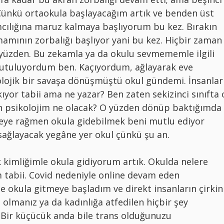
ı. Çünkü ortaokula başlayacağım artık ve benden üst
cılığına maruz kalmaya başlıyorum bu kez. Bırakın
mamının zorbalığı başlıyor yani bu kez. Hiçbir zaman
yüzden. Bu zekamla ya da okulu sevmememle ilgili
ğutuluyordum ben. Kaçıyordum, ağlayarak eve
olojik bir savaşa dönüşmüştü okul gündemi. İnsanlar
yor tabii ama ne yazar? Ben zaten sekizinci sınıfta 
n psikolojim ne olacak? O yüzden dönüp baktığımda
şeye rağmen okula gidebilmek beni mutlu ediyor
ağlayacak yegâne yer okul çünkü şu an.
k kimliğimle okula gidiyorum artık. Okulda nelere
 tabii. Covid nedeniyle online devam eden
 okula gitmeye başladım ve direkt insanların çirkin
olmanız ya da kadınlığa atfedilen hiçbir şey
. Bir küçücük anda bile trans olduğunuzu