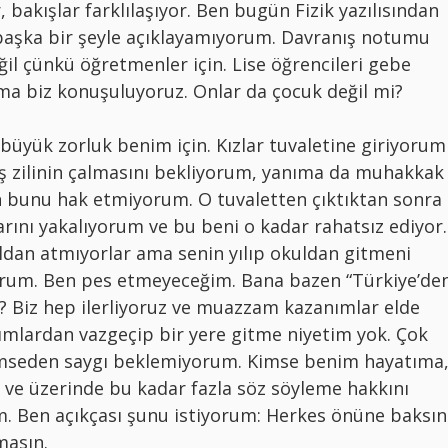
, bakışlar farklılaşıyor. Ben bugün Fizik yazılısından
başka bir şeyle açıklayamıyorum. Davranış notumu
il çünkü öğretmenler için. Lise öğrencileri gebe
ma biz konuşuluyoruz. Onlar da çocuk değil mi?
 büyük zorluk benim için. Kızlar tuvaletine giriyorum
iş zilinin çalmasını bekliyorum, yanıma da muhakkak
n bunu hak etmiyorum. O tuvaletten çıktıktan sonra
arını yakalıyorum ve bu beni o kadar rahatsız ediyor.
uldan atmıyorlar ama senin yılıp okuldan gitmeni
orum. Ben pes etmeyeceğim. Bana bazen “Türkiye’de
m? Biz hep ilerliyoruz ve muazzam kazanımlar elde
mlardan vazgeçip bir yere gitme niyetim yok. Çok
 kimseden saygı beklemiyorum. Kimse benim hayatıma
 ve üzerinde bu kadar fazla söz söyleme hakkını
. Ben açıkçası şunu istiyorum: Herkes önüne baksın
masın.