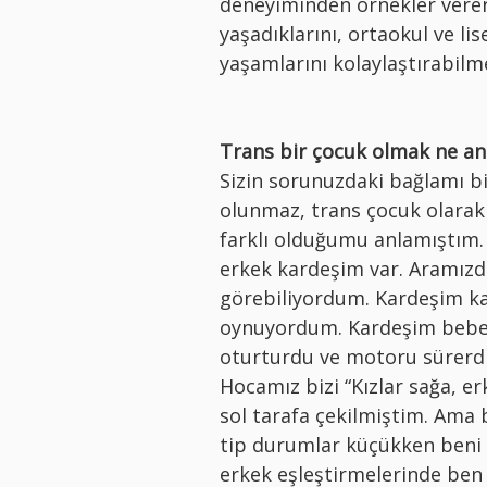
deneyiminden örnekler verer
yaşadıklarını, ortaokul ve lis
yaşamlarını kolaylaştırabilme
Trans bir çocuk olmak ne an
Sizin sorunuzdaki bağlamı b
olunmaz, trans çocuk olarak
farklı olduğumu anlamıştım.
erkek kardeşim var. Aramızda
görebiliyordum. Kardeşim ka
oynuyordum. Kardeşim bebek
oturturdu ve motoru sürerdi.
Hocamız bizi “Kızlar sağa, er
sol tarafa çekilmiştim. Ama 
tip durumlar küçükken beni 
erkek eşleştirmelerinde ben 