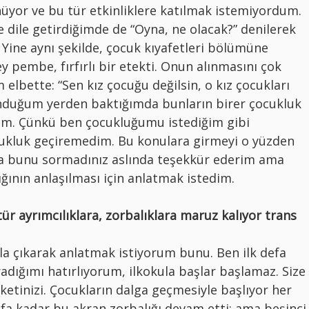
yor ve bu tür etkinliklere katılmak istemiyordum.
dile getirdiğimde de “Oyna, ne olacak?” denilerek
 Yine aynı şekilde, çocuk kıyafetleri bölümüne
ey pembe, fırfırlı bir etekti. Onun alınmasını çok
lbette: “Sen kız çocuğu değilsin, o kız çocukları
lunduğum yerden baktığımda bunların birer çocukluk
m. Çünkü ben çocukluğumu istediğim gibi
ukluk geçiremedim. Bu konulara girmeyi o yüzden
na bunu sormadınız aslında teşekkür ederim ama
ığının anlaşılması için anlatmak istedim.
ür ayrımcılıklara, zorbalıklara maruz kalıyor trans
la çıkarak anlatmak istiyorum bunu.
Ben ilk defa
ğradığımı hatırlıyorum, ilkokula başlar başlamaz. Size
iketinizi. Çocukların dalga geçmesiyle başlıyor her
ıfa kadar bu akran zorbalığı devam etti; ama beşinci