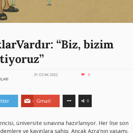
arVardır: “Biz, bizim
stiyoruz”
31 OCAK 2022
0
KLARI
tter
Gmail
0
encisi, üniversite sınavına hazırlanıyor. Her lise son
ndemlere ve kaygılara sahip. Ancak Azra’nın yaşamı,