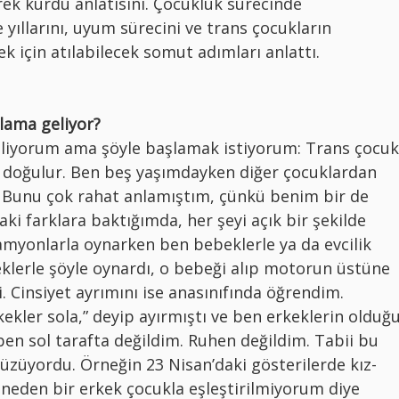
ek kurdu anlatısını. Çocukluk sürecinde
e yıllarını, uyum sürecini ve trans çocukların
k için atılabilecek somut adımları anlattı.
lama geliyor?
iliyorum ama şöyle başlamak istiyorum: Trans çocuk
 doğulur. Ben beş yaşımdayken diğer çocuklardan
 Bunu çok rahat anlamıştım, çünkü benim bir de
ki farklara baktığımda, her şeyi açık bir şekilde
myonlarla oynarken ben bebeklerle ya da evcilik
lerle şöyle oynardı, o bebeği alıp motorun üstüne
 Cinsiyet ayrımını ise anasınıfında öğrendim.
kekler sola,” deyip ayırmıştı ve ben erkeklerin olduğ
ben sol tarafta değildim. Ruhen değildim. Tabii bu
üzüyordu. Örneğin 23 Nisan’daki gösterilerde kız-
neden bir erkek çocukla eşleştirilmiyorum diye