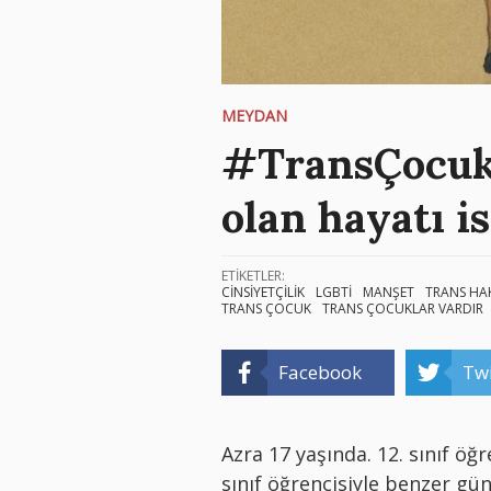
MEYDAN
#TransÇocukl
olan hayatı i
ETİKETLER:
CİNSİYETÇİLİK
LGBTİ
MANŞET
TRANS HA
TRANS ÇOCUK
TRANS ÇOCUKLAR VARDIR
Facebook
Twi
Azra 17 yaşında. 12. sınıf öğr
sınıf öğrencisiyle benzer gü