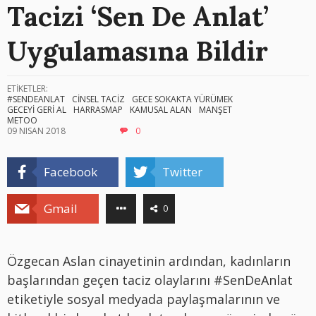
Tacizi ‘Sen De Anlat’
Uygulamasına Bildir
ETİKETLER:
#SENDEANLAT
CİNSEL TACİZ
GECE SOKAKTA YÜRÜMEK
GECEYİ GERİ AL
HARRASMAP
KAMUSAL ALAN
MANŞET
METOO
09 NISAN 2018
0
Facebook
Twitter
Gmail
0
Özgecan Aslan cinayetinin ardından, kadınların
başlarından geçen taciz olaylarını #SenDeAnlat
etiketiyle sosyal medyada paylaşmalarının ve