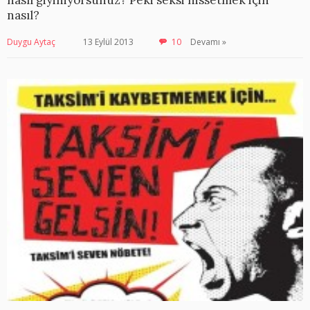
nasıl?
Duygu Aytaç
13 Eylül 2013
10
Devamı »