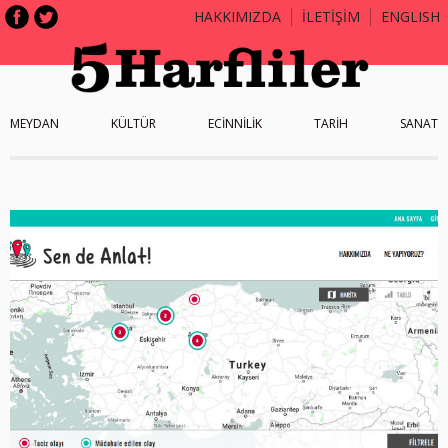
HAKKIMIZDA
İLETİŞİM
ENGLISH
MEYDAN
KÜLTÜR
ECİNNİLİK
TARİH
SANAT