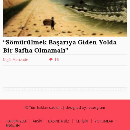
“Sömürülmek Başarıya Giden Yolda
Bir Safha Olmamalı”
Nigâr Hacızade
16
© Tüm hakları saklıdır. | designed by:
lettergram
HAKKIMIZDA
ARŞİV
BASINDA BİZ
İLETİŞİM
YORUMLAR
ENGLISH