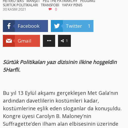
HETERO SEKS
MANŞET
PEG THE PATRIARCHY
PEGGING
SÜRTÜK POLİTİKALARI
TRANSFOBİ
YAPAY PENİS
30 KASIM 2021
0
Facebook
Twitter
1
Gmail
1
Sürtük Politikaları yazı dizisinin ilkine hoşgeldin
5Harfli.
Bu yıl 13 Eylül akşamı gerçekleşen Met Gala’nın
ardından davetlilerin kostümleri kadar,
kostümlerine eşlik eden sloganlar da konuşuldu.
Kongre üyesi Carolyn B. Maloney’nin
Suffragette’den ilham alan elbisesinin üzerinde