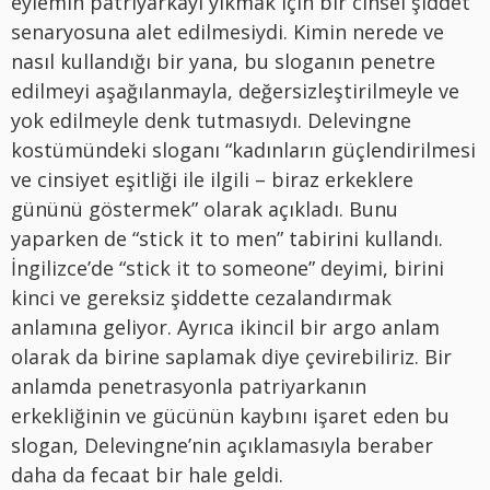
eylemin patriyarkayı yıkmak için bir cinsel şiddet
senaryosuna alet edilmesiydi. Kimin nerede ve
nasıl kullandığı bir yana, bu sloganın penetre
edilmeyi aşağılanmayla, değersizleştirilmeyle ve
yok edilmeyle denk tutmasıydı. Delevingne
kostümündeki sloganı “kadınların güçlendirilmesi
ve cinsiyet eşitliği ile ilgili – biraz erkeklere
gününü göstermek” olarak açıkladı. Bunu
yaparken de “stick it to men” tabirini kullandı.
İngilizce’de “stick it to someone” deyimi, birini
kinci ve gereksiz şiddette cezalandırmak
anlamına geliyor. Ayrıca ikincil bir argo anlam
olarak da birine saplamak diye çevirebiliriz. Bir
anlamda penetrasyonla patriyarkanın
erkekliğinin ve gücünün kaybını işaret eden bu
slogan, Delevingne’nin açıklamasıyla beraber
daha da fecaat bir hale geldi.