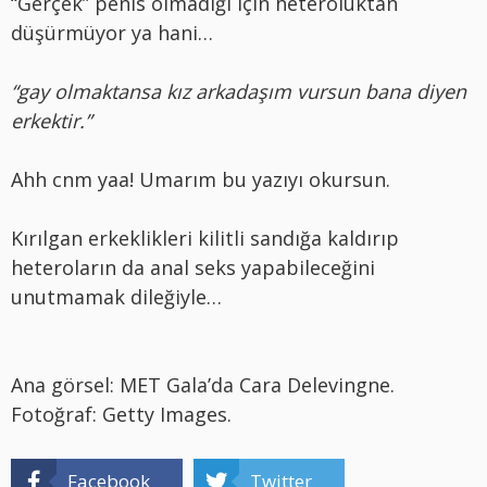
“Gerçek” penis olmadığı için heteroluktan
düşürmüyor ya hani…
“gay olmaktansa kız arkadaşım vursun bana diyen
erkektir.”
Ahh cnm yaa! Umarım bu yazıyı okursun.
Kırılgan erkeklikleri kilitli sandığa kaldırıp
heteroların da anal seks yapabileceğini
unutmamak dileğiyle…
Ana görsel: MET Gala’da Cara Delevingne.
Fotoğraf: Getty Images.
Facebook
Twitter