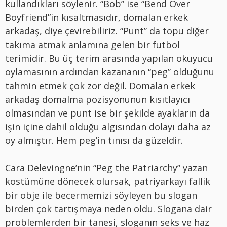
kullandıkları söylenir. “Bob” ise “Bend Over
Boyfriend”in kısaltmasıdır, domalan erkek
arkadaş, diye çevirebiliriz. “Punt” da topu diğer
takıma atmak anlamına gelen bir futbol
terimidir. Bu üç terim arasında yapılan okuyucu
oylamasının ardından kazananın “peg” olduğunu
tahmin etmek çok zor değil. Domalan erkek
arkadaş domalma pozisyonunun kısıtlayıcı
olmasından ve punt ise bir şekilde ayakların da
işin içine dahil olduğu algısından dolayı daha az
oy almıştır. Hem peg’in tınısı da güzeldir.
Cara Delevingne’nin “Peg the Patriarchy” yazan
kostümüne dönecek olursak, patriyarkayı fallik
bir obje ile becermemizi söyleyen bu slogan
birden çok tartışmaya neden oldu. Slogana dair
problemlerden bir tanesi, sloganın seks ve haz