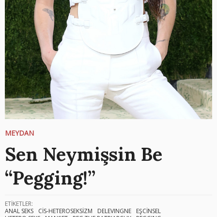
MEYDAN
Sen Neymişsin Be
“Pegging!”
ETİKETLER:
ANAL SEKS
CİS-HETEROSEKSİZM
DELEVINGNE
EŞCİNSEL