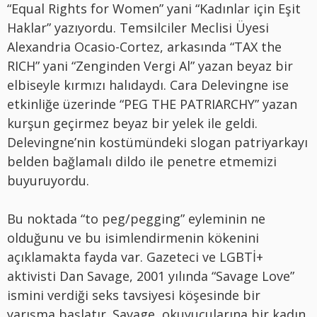
“Equal Rights for Women” yani “Kadınlar için Eşit
Haklar” yazıyordu. Temsilciler Meclisi Üyesi
Alexandria Ocasio-Cortez, arkasında “TAX the
RICH” yani “Zenginden Vergi Al” yazan beyaz bir
elbiseyle kırmızı halıdaydı. Cara Delevingne ise
etkinliğe üzerinde “PEG THE PATRIARCHY” yazan
kurşun geçirmez beyaz bir yelek ile geldi.
Delevingne’nin kostümündeki slogan patriyarkayı
belden bağlamalı dildo ile penetre etmemizi
buyuruyordu.
Bu noktada “to peg/pegging” eyleminin ne
olduğunu ve bu isimlendirmenin kökenini
açıklamakta fayda var. Gazeteci ve LGBTİ+
aktivisti Dan Savage, 2001 yılında “Savage Love”
ismini verdiği seks tavsiyesi köşesinde bir
yarışma başlatır. Savage, okuyucularına bir kadın