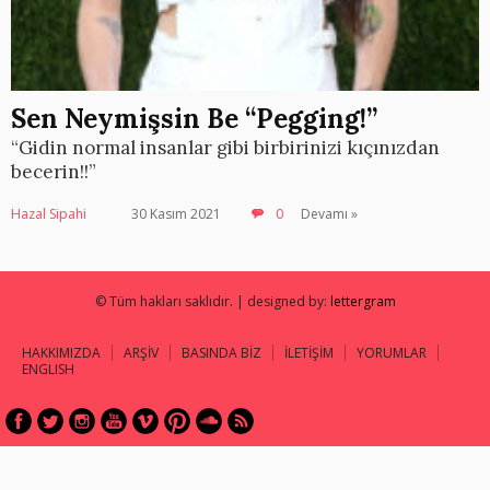
Sen Neymişsin Be “Pegging!”
“Gidin normal insanlar gibi birbirinizi kıçınızdan
becerin!!”
Hazal Sipahi
30 Kasım 2021
0
Devamı »
© Tüm hakları saklıdır. | designed by:
lettergram
HAKKIMIZDA
ARŞİV
BASINDA BİZ
İLETİŞİM
YORUMLAR
ENGLISH