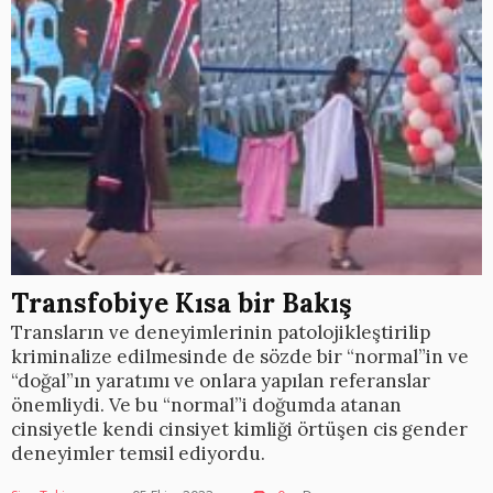
Transfobiye Kısa bir Bakış
Transların ve deneyimlerinin patolojikleştirilip
kriminalize edilmesinde de sözde bir “normal”in ve
“doğal”ın yaratımı ve onlara yapılan referanslar
önemliydi. Ve bu “normal”i doğumda atanan
cinsiyetle kendi cinsiyet kimliği örtüşen cis gender
deneyimler temsil ediyordu.