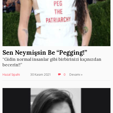
Sen Neymişsin Be “Pegging!”
“Gidin normal insanlar gibi birbirinizi kıçınızdan
becerin!!”
Hazal Sipahi
30 Kasım 2021
0
Devamı »