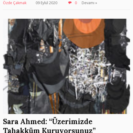
Özde Çakmak
09 Eylül 2020
0
Devamı »
Sara Ahmed: “Üzerimizde
Tahakküm Kuruyorsunuz”