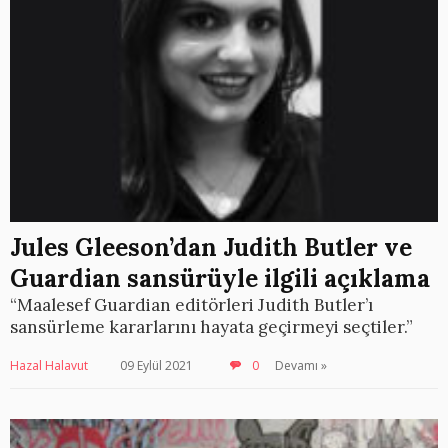
Jules Gleeson’dan Judith Butler ve
Guardian sansürüyle ilgili açıklama
“Maalesef Guardian editörleri Judith Butler’ı
sansürleme kararlarını hayata geçirmeyi seçtiler.”
Hazal Halavut
09 Eylül 2021
0
Devamı »