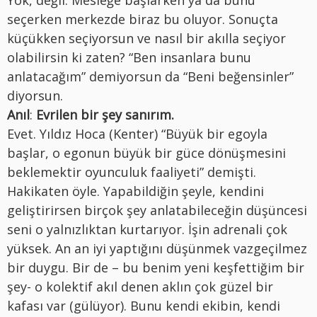
Yok, değil. Mesleğe başlarken ya da bunu
seçerken merkezde biraz bu oluyor. Sonuçta
küçükken seçiyorsun ve nasıl bir akılla seçiyor
olabilirsin ki zaten? “Ben insanlara bunu
anlatacağım” demiyorsun da “Beni beğensinler”
diyorsun.
Anıl
:
Evrilen bir şey sanırım.
Evet. Yıldız Hoca (Kenter) “Büyük bir egoyla
başlar, o egonun büyük bir güce dönüşmesini
beklemektir oyunculuk faaliyeti” demişti.
Hakikaten öyle. Yapabildiğin şeyle, kendini
geliştirirsen birçok şey anlatabileceğin düşüncesi
seni o yalnızlıktan kurtarıyor. İşin adrenali çok
yüksek. An an iyi yaptığını düşünmek vazgeçilmez
bir duygu. Bir de – bu benim yeni keşfettiğim bir
şey- o kolektif akıl denen aklın çok güzel bir
kafası var (gülüyor). Bunu kendi ekibin, kendi