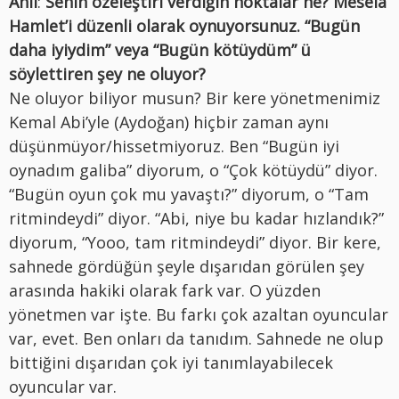
Anıl
:
Senin özeleştiri verdiğin noktalar ne? Mesela
Hamlet’i düzenli olarak oynuyorsunuz. “Bugün
daha iyiydim” veya “Bugün kötüydüm” ü
söylettiren şey ne oluyor?
Ne oluyor biliyor musun? Bir kere yönetmenimiz
Kemal Abi’yle (Aydoğan) hiçbir zaman aynı
düşünmüyor/hissetmiyoruz. Ben “Bugün iyi
oynadım galiba” diyorum, o “Çok kötüydü” diyor.
“Bugün oyun çok mu yavaştı?” diyorum, o “Tam
ritmindeydi” diyor. “Abi, niye bu kadar hızlandık?”
diyorum, “Yooo, tam ritmindeydi” diyor. Bir kere,
sahnede gördüğün şeyle dışarıdan görülen şey
arasında hakiki olarak fark var. O yüzden
yönetmen var işte. Bu farkı çok azaltan oyuncular
var, evet. Ben onları da tanıdım. Sahnede ne olup
bittiğini dışarıdan çok iyi tanımlayabilecek
oyuncular var.