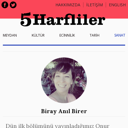
HAKKIMIZDA
İLETİŞİM
ENGLISH
MEYDAN
KÜLTÜR
ECİNNİLİK
TARİH
SANAT
Biray Anıl Birer
Dün ilk bölümünü yayınladığımız Onur