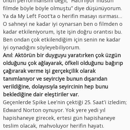
onun performansını değil, “Hatırlıyor musun
filmde böyle böyle olmuştu” diye düşünüyorum.
Ya da My Left Foot’ta o herifin masayı ısırması…
O sahneyi ne kadar iyi oynarsan ben o filmden o
kadar etkileniyorum, işte işin doğru orantısı bu.
Ben ondan çok etkilendiğim için senin ne kadar
iyi oynadığını söyleyebiliyorum.
Anıl
:
Aktörün bir duyguyu yaratırken çok üzgün
olduğunu çok ağlayarak, öfkeli olduğunu bağırıp
çağırarak verme işi gerçekçilik olarak
tanımlanıyor ve seyirciye bunun dışarıdan
verildiğine, dolayısıyla seyircinin hep bunu
beklediğine dair eleştiriler var.
Geçenlerde Spike Lee’nin çektiği 25. Saat’i izledim;
Edward Norton oynuyor. Yok yere yedi yıl
hapishaneye girecek, ertesi gün hapishaneye
teslim olacak, mahvoluyor herifin hayatı.