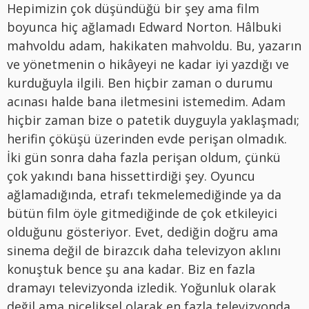
Hepimizin çok düşündüğü bir şey ama film
boyunca hiç ağlamadı Edward Norton. Hâlbuki
mahvoldu adam, hakikaten mahvoldu. Bu, yazarın
ve yönetmenin o hikâyeyi ne kadar iyi yazdığı ve
kurduğuyla ilgili. Ben hiçbir zaman o durumu
acınası halde bana iletmesini istemedim. Adam
hiçbir zaman bize o patetik duyguyla yaklaşmadı;
herifin çöküşü üzerinden evde perişan olmadık.
İki gün sonra daha fazla perişan oldum, çünkü
çok yakındı bana hissettirdiği şey. Oyuncu
ağlamadığında, etrafı tekmelemediğinde ya da
bütün film öyle gitmediğinde de çok etkileyici
olduğunu gösteriyor. Evet, dediğin doğru ama
sinema değil de birazcık daha televizyon aklını
konuştuk bence şu ana kadar. Biz en fazla
dramayı televizyonda izledik. Yoğunluk olarak
değil ama niceliksel olarak en fazla televizyonda