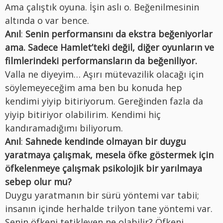
Ama çalıştık oyuna. İşin aslı o. Beğenilmesinin
altında o var bence.
Anıl
:
Senin performansını da ekstra beğeniyorlar
ama. Sadece Hamlet’teki değil, diğer oyunların ve
filmlerindeki performansların da beğeniliyor.
Valla ne diyeyim… Aşırı mütevazilik olacağı için
söylemeyeceğim ama ben bu konuda hep
kendimi yiyip bitiriyorum. Gereğinden fazla da
yiyip bitiriyor olabilirim. Kendimi hiç
kandıramadığımı biliyorum.
Anıl
:
Sahnede kendinde olmayan bir duygu
yaratmaya çalışmak, mesela öfke göstermek için
öfkelenmeye çalışmak psikolojik bir yarılmaya
sebep olur mu?
Duygu yaratmanın bir sürü yöntemi var tabii;
insanın içinde herhalde trilyon tane yöntemi var.
Senin öfkeni tetikleyen ne olabilir? Öfkeni