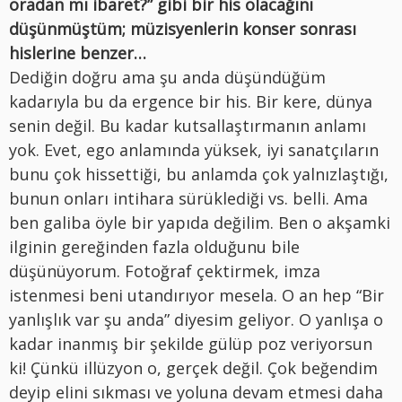
oradan mı ibaret?” gibi bir his olacağını
düşünmüştüm; müzisyenlerin konser sonrası
hislerine benzer…
Dediğin doğru ama şu anda düşündüğüm
kadarıyla bu da ergence bir his. Bir kere, dünya
senin değil. Bu kadar kutsallaştırmanın anlamı
yok. Evet, ego anlamında yüksek, iyi sanatçıların
bunu çok hissettiği, bu anlamda çok yalnızlaştığı,
bunun onları intihara sürüklediği vs. belli. Ama
ben galiba öyle bir yapıda değilim. Ben o akşamki
ilginin gereğinden fazla olduğunu bile
düşünüyorum. Fotoğraf çektirmek, imza
istenmesi beni utandırıyor mesela. O an hep “Bir
yanlışlık var şu anda” diyesim geliyor. O yanlışa o
kadar inanmış bir şekilde gülüp poz veriyorsun
ki! Çünkü illüzyon o, gerçek değil. Çok beğendim
deyip elini sıkması ve yoluna devam etmesi daha