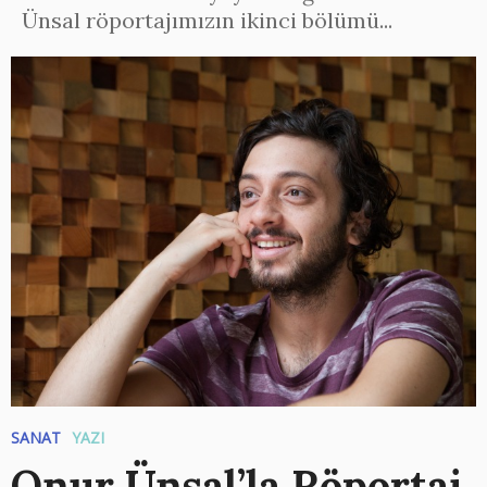
Ünsal röportajımızın ikinci bölümü...
SANAT
YAZI
Onur Ünsal’la Röportaj