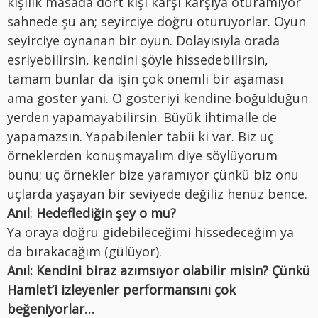
kişilik masada dört kişi karşı karşıya oturamıyor
sahnede şu an; seyirciye doğru oturuyorlar. Oyun
seyirciye oynanan bir oyun. Dolayısıyla orada
esriyebilirsin, kendini şöyle hissedebilirsin,
tamam bunlar da işin çok önemli bir aşaması
ama göster yani. O gösteriyi kendine boğulduğun
yerden yapamayabilirsin. Büyük ihtimalle de
yapamazsın. Yapabilenler tabii ki var. Biz uç
örneklerden konuşmayalım diye söylüyorum
bunu; uç örnekler bize yaramıyor çünkü biz onu
uçlarda yaşayan bir seviyede değiliz henüz bence.
Anıl
:
Hedeflediğin şey o mu?
Ya oraya doğru gidebileceğimi hissedeceğim ya
da bırakacağım (gülüyor).
Anıl: Kendini biraz azımsıyor olabilir misin? Çünkü
Hamlet’i izleyenler performansını çok
beğeniyorlar…