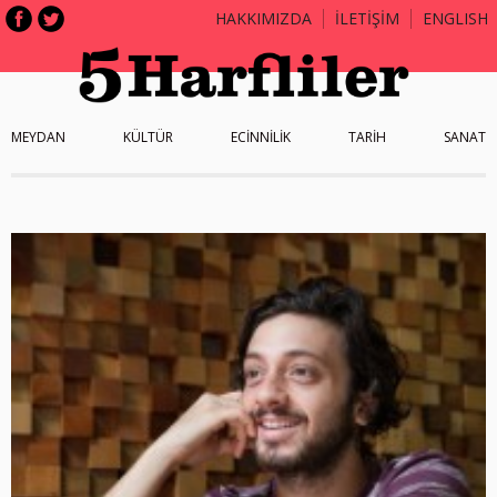
HAKKIMIZDA
İLETİŞİM
ENGLISH
MEYDAN
KÜLTÜR
ECİNNİLİK
TARİH
SANAT