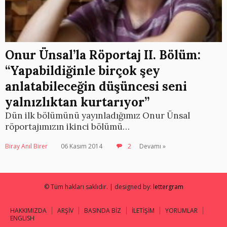
Onur Ünsal’la Röportaj II. Bölüm:
“Yapabildiğinle birçok şey
anlatabileceğin düşüncesi seni
yalnızlıktan kurtarıyor”
Dün ilk bölümünü yayınladığımız Onur Ünsal
röportajımızın ikinci bölümü…
Biray Anıl Birer
06 Kasım 2014
2
Devamı »
© Tüm hakları saklıdır. | designed by:
lettergram
HAKKIMIZDA
ARŞİV
BASINDA BİZ
İLETİŞİM
YORUMLAR
ENGLISH