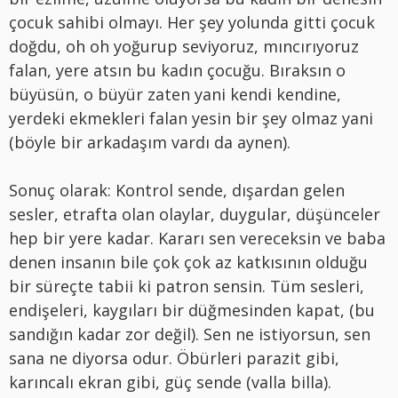
çocuk sahibi olmayı. Her şey yolunda gitti çocuk
doğdu, oh oh yoğurup seviyoruz, mıncırıyoruz
falan, yere atsın bu kadın çocuğu. Bıraksın o
büyüsün, o büyür zaten yani kendi kendine,
yerdeki ekmekleri falan yesin bir şey olmaz yani
(böyle bir arkadaşım vardı da aynen).
Sonuç olarak: Kontrol sende, dışardan gelen
sesler, etrafta olan olaylar, duygular, düşünceler
hep bir yere kadar. Kararı sen vereceksin ve baba
denen insanın bile çok çok az katkısının olduğu
bir süreçte tabii ki patron sensin. Tüm sesleri,
endişeleri, kaygıları bir düğmesinden kapat, (bu
sandığın kadar zor değil). Sen ne istiyorsun, sen
sana ne diyorsa odur. Öbürleri parazit gibi,
karıncalı ekran gibi, güç sende (valla billa).