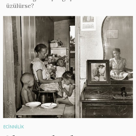
üzülürse?
ECİNNİLİK