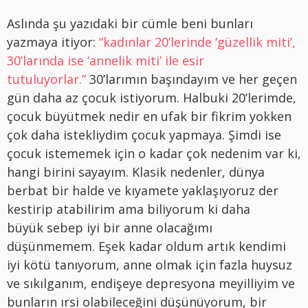
Aslında şu yazıdaki bir cümle beni bunları
yazmaya itiyor:
“kadınlar 20’lerinde ‘güzellik miti’,
30’larında ise ‘annelik miti’ ile esir
tutuluyorlar.”
30’larımın başındayım ve her geçen
gün daha az çocuk istiyorum. Halbuki 20’lerimde,
çocuk büyütmek nedir en ufak bir fikrim yokken
çok daha istekliydim çocuk yapmaya. Şimdi ise
çocuk istememek için o kadar çok nedenim var ki,
hangi birini sayayım. Klasik nedenler, dünya
berbat bir halde ve kıyamete yaklaşıyoruz der
kestirip atabilirim ama biliyorum ki daha
büyük sebep iyi bir anne olacağımı
düşünmemem. Eşek kadar oldum artık kendimi
iyi kötü tanıyorum, anne olmak için fazla huysuz
ve sıkılganım, endişeye depresyona meyilliyim ve
bunların ırsi olabileceğini düşünüyorum, bir