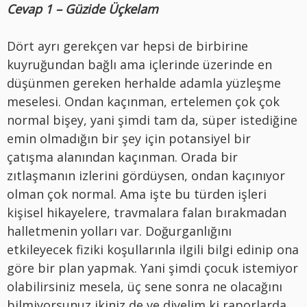
Cevap 1 – Güzide Üçkelam
Dört ayrı gerekçen var hepsi de birbirine
kuyruğundan bağlı ama içlerinde üzerinde en
düşünmen gereken herhalde adamla yüzleşme
meselesi. Ondan kaçınman, ertelemen çok çok
normal bişey, yani şimdi tam da, süper istediğine
emin olmadığın bir şey için potansiyel bir
çatışma alanından kaçınman. Orada bir
zıtlaşmanın izlerini gördüysen, ondan kaçınıyor
olman çok normal. Ama işte bu türden işleri
kişisel hikayelere, travmalara falan bırakmadan
halletmenin yolları var. Doğurganlığını
etkileyecek fiziki koşullarınla ilgili bilgi edinip ona
göre bir plan yapmak. Yani şimdi çocuk istemiyor
olabilirsiniz mesela, üç sene sonra ne olacağını
bilmiyorsunuz ikiniz de ve diyelim ki raporlarda