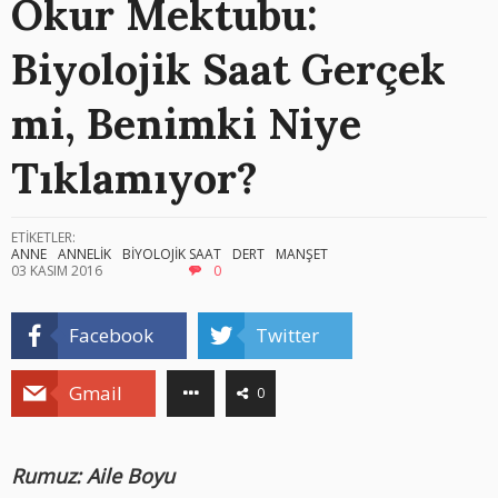
Okur Mektubu:
Biyolojik Saat Gerçek
mi, Benimki Niye
Tıklamıyor?
ETİKETLER:
ANNE
ANNELİK
BİYOLOJİK SAAT
DERT
MANŞET
03 KASIM 2016
0
Facebook
Twitter
Gmail
0
Rumuz: Aile Boyu