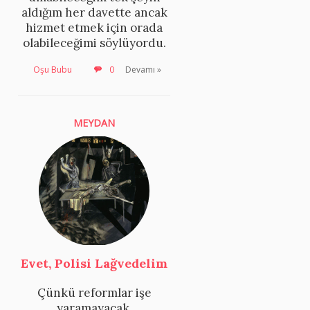
aldığım her davette ancak
hizmet etmek için orada
olabileceğimi söylüyordu.
Oşu Bubu
0
Devamı »
MEYDAN
Evet, Polisi Lağvedelim
Çünkü reformlar işe
yaramayacak.