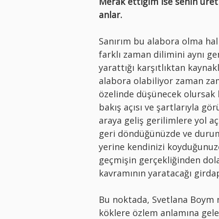
Merak ettiğim ise senin üret
anlar.
Sanırım bu alabora olma hal
farklı zaman dilimini aynı g
yarattığı karşıtlıktan kaynak
alabora olabiliyor zaman zam
özelinde düşünecek olursak 
bakış açısı ve şartlarıyla gö
araya geliş gerilimlere yol a
geri döndüğünüzde ve durumu
yerine kendinizi koyduğunuz
geçmişin gerçekliğinden dola
kavramının yaratacağı gird
Bu noktada, Svetlana Boym n
köklere özlem anlamına gele