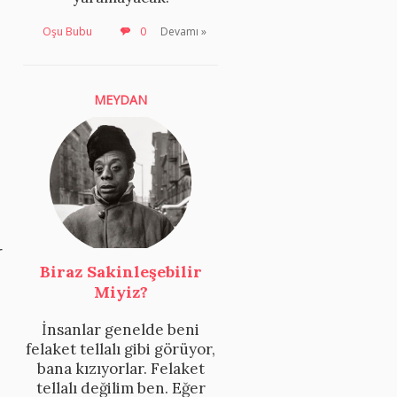
Oşu Bubu
0
Devamı »
MEYDAN
r
Biraz Sakinleşebilir
Miyiz?
İnsanlar genelde beni
felaket tellalı gibi görüyor,
bana kızıyorlar. Felaket
tellalı değilim ben. Eğer