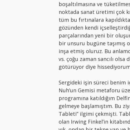
boşaltılmasına ve tüketilmesi
noktada sanat üretimi çok kr
tüm bu fırtınalara kapıldı
gözünden kendi içselleştirdi
parçalarından yeni bir oluş
bir unsuru bugüne taşımış o
inşa etmiş oluruz. Bu anlamd
vs. çoğu zaman sancılı olsa 
götürüyor diye hissediyorum
Sergideki işin süreci benim iç
Nuh’un Gemisi metaforu üzer
programına katıldığım Delfi
gelmeye başlamıştım. Bu ziy
Tableti’’ ilgimi çekmişti. Ta
olan Irwing Finkel’in kitabınd
yık, ondan bir tekne yap ve