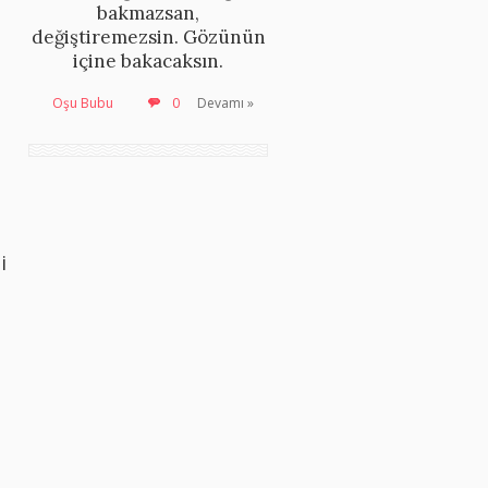
bakmazsan,
değiştiremezsin. Gözünün
içine bakacaksın.
Oşu Bubu
0
Devamı »
i