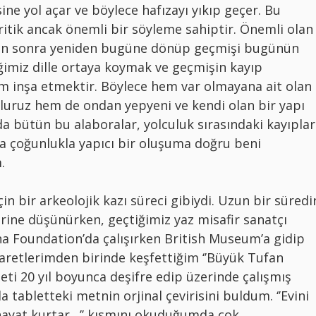
ne yol açar ve böylece hafızayı yıkıp geçer. Bu
itik ancak önemli bir söyleme sahiptir. Önemli olan
ktan sonra yeniden bugüne dönüp geçmişi bugünün
ğimiz dille ortaya koymak ve geçmişin kayıp
um inşa etmektir. Böylece hem var olmayana ait olan
luruz hem de ondan yepyeni ve kendi olan bir yapı
a bütün bu alaboralar, yolculuk sırasındaki kayıplar
da çoğunlukla yapıcı bir oluşuma doğru beni
.
in bir arkeolojik kazı süreci gibiydi. Uzun bir süredi
ine düşünürken, geçtiğimiz yaz misafir sanatçı
na Foundation’da çalışırken British Museum’a gidip
aretlerimden birinde keşfettiğim ‘’Büyük Tufan
bleti 20 yıl boyunca deşifre edip üzerinde çalışmış
a tabletteki metnin orjinal çevirisini buldum. ‘’Evini
 hayat kurtar…’’ kısmını okuduğumda çok