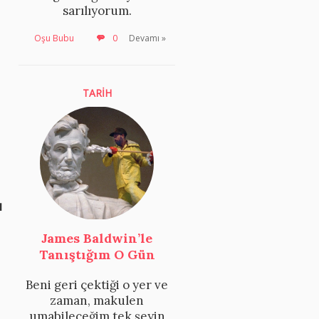
sarılıyorum.
Oşu Bubu
0
Devamı »
TARİH
ı
James Baldwin’le
Tanıştığım O Gün
Beni geri çektiği o yer ve
zaman, makulen
umabileceğim tek şeyin