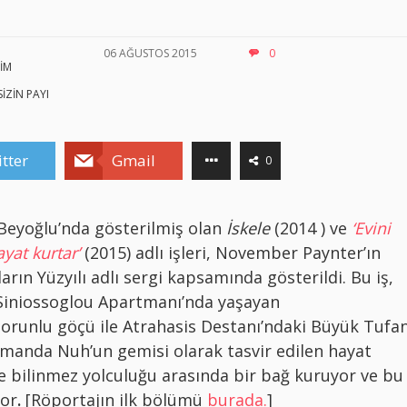
06 AĞUSTOS 2015
0
İM
SİZİN PAYI
tter
Gmail
0
Beyoğlu’nda gösterilmiş olan
İskele
(2014 ) ve
‘Evini
yat kurtar’
(2015) adlı işleri, November Paynter’ın
arın Yüzyılı adlı sergi kapsamında gösterildi. Bu iş,
 Siniossoglou Apartmanı’nda yaşayan
zorunlu göçü ile Atrahasis Destanı’ndaki Büyük Tufa
amanda Nuh’un gemisi olarak tasvir edilen hayat
ve bilinmez yolculuğu arasında bir bağ kuruyor ve bu
yor
.
[Röportajın ilk bölümü
burada.
]