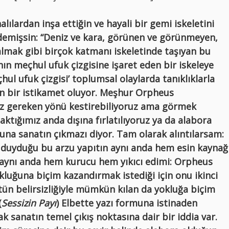
alılardan inşa ettiğin ve hayali bir gemi iskeletini
le demişsin: “Deniz ve kara, görünen ve görünmeyen,
lmak gibi birçok katmanı iskeletinde taşıyan bu
anın meçhul ufuk çizgisine işaret eden bir iskeleye
hul ufuk çizgisi’ toplumsal olaylarda tanıklıklarla
an bir istikamet oluyor. Meşhur Orpheus
ız gereken yönü kestirebiliyoruz ama görmek
aktığımız anda dışına fırlatılıyoruz ya da alabora
na sanatın çıkmazı diyor. Tam olarak alıntılarsam:
a duyduğu bu arzu yapıtın aynı anda hem esin kaynağ
n aynı anda hem kurucu hem yıkıcı edimi: Orpheus
okluğuna biçim kazandırmak istediği için onu ikinci
ün belirsizliğiyle mümkün kılan da yokluğa biçim
(
Sessizin Payı
) Elbette yazı formuna istinaden
k sanatın temel çıkış noktasına dair bir iddia var.