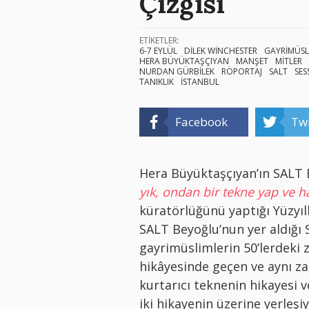
Çizgisi
ETİKETLER:
6-7 EYLÜL
DİLEK WİNCHESTER
GAYRİMÜSL
HERA BÜYÜKTAŞÇIYAN
MANŞET
MİTLER
NURDAN GÜRBİLEK
RÖPORTAJ
SALT
SES
TANIKLIK
İSTANBUL
Facebook
Twi
Hera Büyüktaşçıyan’ın SALT 
yık, ondan bir tekne yap ve ha
küratörlüğünü yaptığı Yüzyıll
SALT Beyoğlu’nun yer aldığı
gayrimüslimlerin 50’lerdeki 
hikâyesinde geçen ve aynı z
kurtarıcı teknenin hikayesi 
iki hikayenin üzerine yerleşi