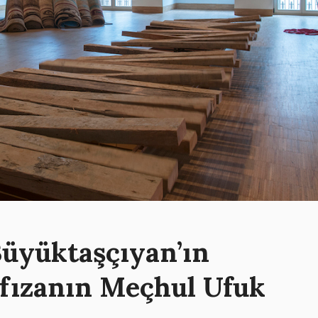
Büyüktaşçıyan’ın
fızanın Meçhul Ufuk