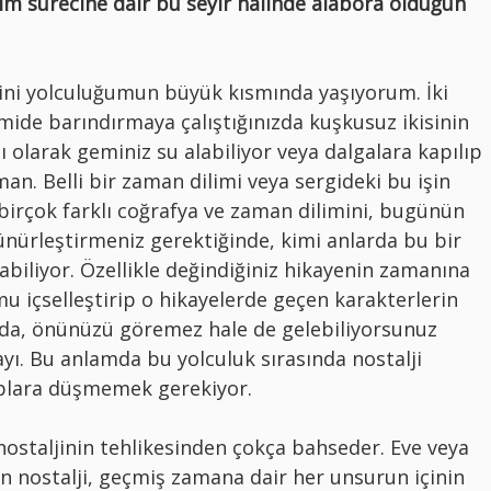
im sürecine dair bu seyir halinde alabora olduğun
ini yolculuğumun büyük kısmında yaşıyorum. İki
emide barındırmaya çalıştığınızda kuşkusuz ikisinin
lı olarak geminiz su alabiliyor veya dalgalara kapılıp
an. Belli bir zaman dilimi veya sergideki bu işin
birçok farklı coğrafya ve zaman dilimini, bugünün
rünürleştirmeniz gerektiğinde, kimi anlarda bu bir
çabiliyor. Özellikle değindiğiniz hikayenin zamanına
 içselleştirip o hikayelerde geçen karakterlerin
da, önünüzü göremez hale de gelebiliyorsunuz
yı. Bu anlamda bu yolculuk sırasında nostalji
aplara düşmemek gerekiyor.
ostaljinin tehlikesinden çokça bahseder. Eve veya
n nostalji, geçmiş zamana dair her unsurun içinin