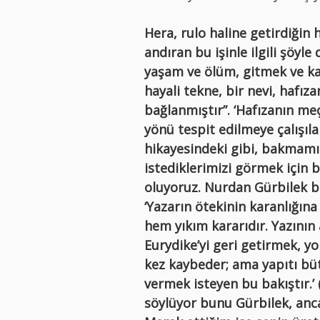
Hera, rulo haline getirdiğin h
andıran bu işinle ilgili şöy
yaşam ve ölüm, gitmek ve ka
hayali tekne, bir nevi, hafız
bağlanmıştır”. ‘Hafızanın meç
yönü tespit edilmeye çalışıl
hikayesindeki gibi, bakmam
istediklerimizi görmek için b
oluyoruz. Nurdan Gürbilek bu
‘Yazarın ötekinin karanlığın
hem yıkım kararıdır. Yazını
Eurydike’yi geri getirmek, y
kez kaybeder; ama yapıtı büt
vermek isteyen bu bakıştır.’ 
söylüyor bunu Gürbilek, anca