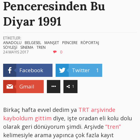
Penceresinden Bu
Diyar 1991
ETİKETLER:
ANADOLU
BELGESEL
MANŞET
PENCERE
RÖPORTAJ
SÖYLEŞİ
SİNEMA
TREN
24 MAYIS 2017
0
Facebook
Twitter
1
Gmail
1
Birkaç hafta evvel dedim ya
TRT arşivinde
kayboldum gittim
diye, işte oradan eli kolu dolu
olarak geri dönüyorum şimdi. Arşivde
“tren”
kelimesiyle arama yapınca çok fazla kayıt