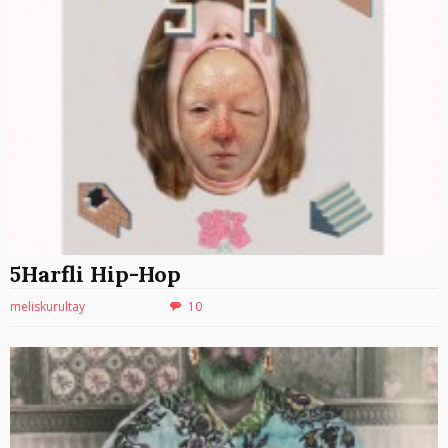
5Harfli Hip-Hop
meliskurultay
10