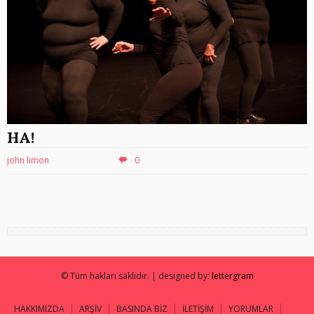
HA!
john limon
0
© Tüm hakları saklıdır. | designed by:
lettergram
HAKKIMIZDA
ARŞİV
BASINDA BİZ
İLETİŞİM
YORUMLAR