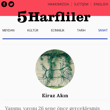
HAKKIMIZDA
İLETİŞİM
ENGLISH
MEYDAN
KÜLTÜR
ECİNNİLİK
TARİH
SANAT
Kiraz Akın
Yapımı, yayını 26 sene önce gerçekleşmiş