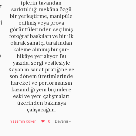
iplerin tavandan
r
sarkıtıldığı mekâna özgü
bir yerleştirme, manipüle
i
edilmiş veya prova
görüntülerinden seçilmiş
fotoğraf baskıları ve bir ilk
olarak sanatçı tarafından
kaleme alınmış bir şiir-
n
hikâye yer alıyor. Bu
yazıda, sergi vesilesiyle
Kayan’ın sanat pratiğine ve
son dönem üretimlerinde
hareket ve performansın
kazandığı yeni biçimlere
eski ve yeni çalışmaları
üzerinden bakmaya
çalışacağım.
Yasemin Köker
0
Devamı »