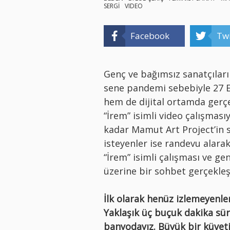
SERGİ
VIDEO
Facebook
Twi
Genç ve bağımsız sanatçılar
sene pandemi sebebiyle 27 E
hem de dijital ortamda gerçe
“
İrem”
isimli video çalışmasıyl
kadar Mamut Art Project’in 
isteyenler ise randevu alarak
“İrem” isimli çalışması ve ge
üzerine
bir sohbet gerçekleşt
İlk olarak henüz izlemeyenler
Yaklaşık üç buçuk dakika sür
banyodayız. Büyük bir küvetin