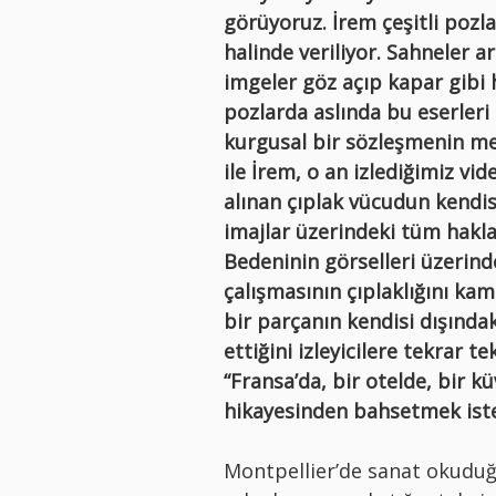
görüyoruz. İrem çeşitli pozl
halinde veriliyor. Sahneler a
imgeler göz açıp kapar gibi h
pozlarda aslında bu eserleri 
kurgusal bir sözleşmenin me
ile İrem, o an izlediğimiz vi
alınan çıplak vücudun kendis
imajlar üzerindeki tüm hakları
Bedeninin görselleri üzerin
çalışmasının çıplaklığını ka
bir parçanın kendisi dışındaki
ettiğini izleyicilere tekrar t
“Fransa’da, bir otelde, bir k
hikayesinden bahsetmek ist
Montpellier’de sanat okuduğ