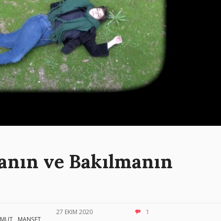
anın ve Bakılmanın
27 EKIM 2020
1
MUT
MANŞET