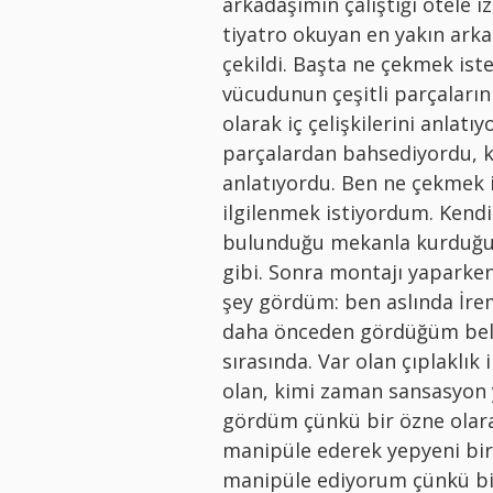
arkadaşımın çalıştığı otele i
tiyatro okuyan en yakın arka
çekildi. Başta ne çekmek ist
vücudunun çeşitli parçaları
olarak iç çelişkilerini anlat
parçalardan bahsediyordu, ke
anlatıyordu. Ben ne çekmek 
ilgilenmek istiyordum. Kendis
bulunduğu mekanla kurduğu i
gibi. Sonra montajı yaparke
şey gördüm: ben aslında İrem’
daha önceden gördüğüm bell
sırasında. Var olan çıplaklık
olan, kimi zaman sansasyon y
gördüm çünkü bir özne olara
manipüle ederek yepyeni bir
manipüle ediyorum çünkü bi