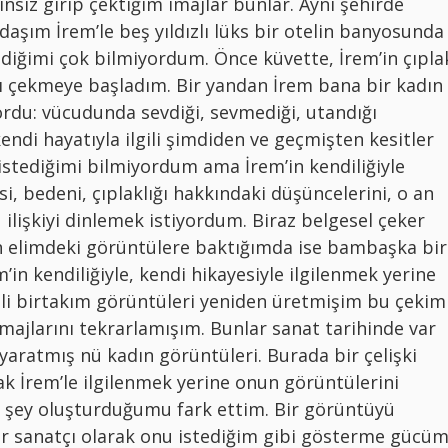
zinsiz girip çektiğim imajlar bunlar. Aynı şehirde
daşım İrem’le beş yıldızlı lüks bir otelin banyosunda
ediğimi çok bilmiyordum. Önce küvette, İrem’in çıpla
nı çekmeye başladım. Bir yandan İrem bana bir kadın
ıyordu: vücudunda sevdiği, sevmediği, utandığı
ndi hayatıyla ilgili şimdiden ve geçmişten kesitler
istediğimi bilmiyordum ama İrem’in kendiliğiyle
i, bedeni, çıplaklığı hakkındaki düşüncelerini, o an
lişkiyi dinlemek istiyordum. Biraz belgesel çeker
n elimdeki görüntülere baktığımda ise bambaşka bir
in kendiliğiyle, kendi hikayesiyle ilgilenmek yerine
i birtakım görüntüleri yeniden üretmişim bu çekim
 imajlarını tekrarlamışım. Bunlar sanat tarihinde var
aratmış nü kadın görüntüleri. Burada bir çelişki
k İrem’le ilgilenmek yerine onun görüntülerini
 şey oluşturduğumu fark ettim. Bir görüntüyü
r sanatçı olarak onu istediğim gibi gösterme gücü