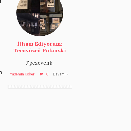
i
İtham Ediyorum:
Tecavüzcü Polanski
J'pezevenk.
n
Yasemin Köker
0
Devamı »