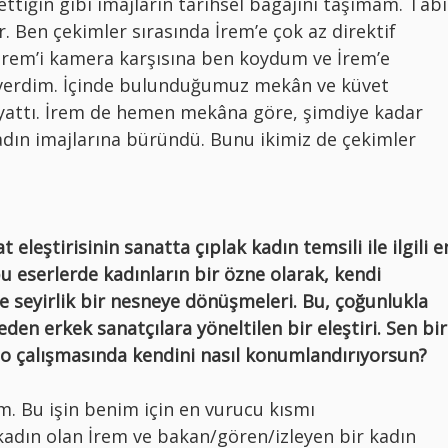
tiğin gibi imajların tarihsel bagajını taşımam. Tabi
ar. Ben çekimler sırasında İrem’e çok az direktif
İrem’i kamera karşısına ben koydum ve İrem’e
verdim. İçinde bulunduğumuz mekân ve küvet
dayattı. İrem de hemen mekâna göre, şimdiye kadar
adın imajlarına büründü. Bunu ikimiz de çekimler
 eleştirisinin sanatta çıplak kadın temsili ile ilgili e
bu eserlerde kadınların bir özne olarak, kendi
ne seyirlik bir nesneye dönüşmeleri. Bu, çoğunlukla
en erkek sanatçılara yöneltilen bir eleştiri. Sen bir
deo çalışmasında kendini nasıl konumlandırıyorsun?
m. Bu işin benim için en vurucu kısmı
kadın olan İrem ve bakan/gören/izleyen bir kadın