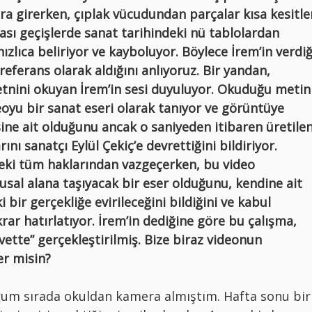
ara girerken, çıplak vücudundan parçalar kısa kesitle
rası geçişlerde sanat tarihindeki nü tablolardan
ızlıca beliriyor ve kayboluyor. Böylece İrem’in verdiğ
referans olarak aldığını anlıyoruz. Bir yandan,
tnini okuyan İrem’in sesi duyuluyor. Okuduğu metin
deoyu bir sanat eseri olarak tanıyor ve görüntüye
ine ait olduğunu ancak o saniyeden itibaren üretile
nı sanatçı Eylül Çekiç’e devrettiğini bildiriyor.
deki tüm haklarından vazgeçerken, bu video
musal alana taşıyacak bir eser olduğunu, kendine ait
 bir gerçekliğe evirileceğini bildiğini ve kabul
ekrar hatırlatıyor. İrem’in dediğine göre bu çalışma,
üvette” gerçekleştirilmiş. Bize biraz videonun
er misin?
um sırada okuldan kamera almıştım. Hafta sonu bir