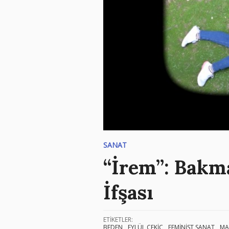
SANAT
“İrem”: Bakm
İfşası
ETİKETLER:
BEDEN
EYLÜL ÇEKİÇ
FEMİNİST SANAT
MA