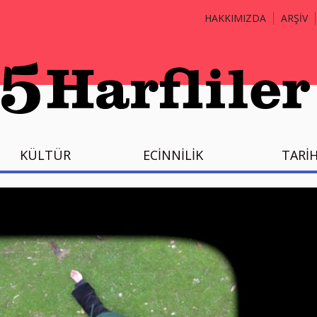
HAKKIMIZDA
ARŞİV
KÜLTÜR
ECİNNİLİK
TARİ