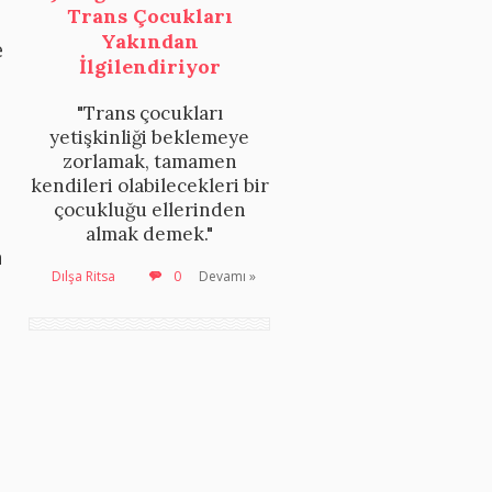
Trans Çocukları
Yakından
e
İlgilendiriyor
"Trans çocukları
yetişkinliği beklemeye
zorlamak, tamamen
kendileri olabilecekleri bir
çocukluğu ellerinden
almak demek."
n
Dılşa Ritsa
0
Devamı »