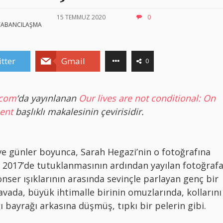
15 TEMMUZ 2020
0
YABANCILAŞMA
tter
Gmail
0
com
‘da yayınlanan
Our lives are not conditional: On
ent
başlıklı makalesinin çevirisidir.
e günler boyunca, Sarah Hegazi’nin o fotoğrafına
 2017’de tutuklanmasının ardından yayılan fotoğrafa
onser ışıklarının arasında sevinçle parlayan genç bir
avada, büyük ihtimalle birinin omuzlarında, kollarını
 bayrağı arkasına düşmüş, tıpkı bir pelerin gibi.