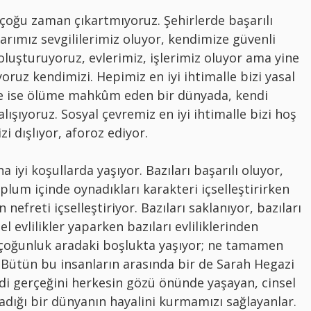
oğu zaman çıkartmıyoruz. Şehirlerde başarılı
arımız sevgililerimiz oluyor, kendimize güvenli
oluşturuyoruz, evlerimiz, işlerimiz oluyor ama yine
oruz kendimizi. Hepimiz en iyi ihtimalle bizi yasal
lle ise ölüme mahkûm eden bir dünyada, kendi
ışıyoruz. Sosyal çevremiz en iyi ihtimalle bizi hoş
i dışlıyor, aforoz ediyor.
 iyi koşullarda yaşıyor. Bazıları başarılı oluyor,
oplum içinde oynadıkları karakteri içselleştirirken
 nefreti içselleştiriyor. Bazıları saklanıyor, bazıları
l evlilikler yaparken bazıları evliliklerinden
 çoğunluk aradaki boşlukta yaşıyor; ne tamamen
 Bütün bu insanların arasında bir de Sarah Hegazi
endi gerçeğini herkesin gözü önünde yaşayan, cinsel
dığı bir dünyanın hayalini kurmamızı sağlayanlar.