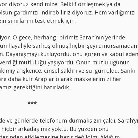
iyor diyoruz kendimize. Belki flörtleşmek ya da
lsun gardımızı indirebiliriz diyoruz. Hem varlığımızı
sınırlarını test etmek için.
yor. O gece, herhangi birimiz Sarah’nın yerinde
udun hayaliyle sarhoş olmuş hiçbir şeyi umursamadan
çin. Dayanışmayı kutluyordu, onu gören ve kabul ede
 verdiği mutluluğu yaşıyordu. Onun mutluluğunun
kımıyla işkence, cinsel saldırı ve sürgün oldu. Sanki
kere daha kuir Araplar olarak maskelerimizi her
mız gerektiğini hatırladık.
***
e ve günlerde telefonum durmaksızın çaldı. Sarah’y
hiçbir arkadaşımız yoktu. Bu yüzden onu
erinden etkilemesine hazır değildim. Aldığım