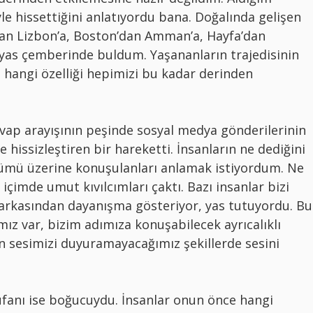
le hissettiğini anlatıyordu bana. Doğalında gelişen
dan Lizbon’a, Boston’dan Amman’a, Hayfa’dan
 yas çemberinde buldum. Yaşananların trajedisinin
n hangi özelliği hepimizi bu kadar derinden
evap arayışının peşinde sosyal medya gönderilerinin
 hissizleştiren bir hareketti. İnsanların ne dediğini
ümü üzerine konuşulanları anlamak istiyordum. Ne
içimde umut kıvılcımları çaktı. Bazı insanlar bizi
 arkasından dayanışma gösteriyor, yas tutuyordu. Bu
mız var, bizim adımıza konuşabilecek ayrıcalıklı
n sesimizi duyuramayacağımız şekillerde sesini
ufanı ise boğucuydu. İnsanlar onun önce hangi