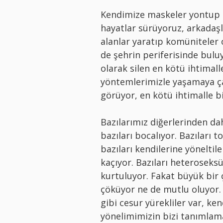
Kendimize maskeler yontup ç
hayatlar sürüyoruz, arkadaşl
alanlar yaratıp komüniteler 
de şehrin periferisinde buluy
olarak silen en kötü ihtima
yöntemlerimizle yaşamaya çal
görüyor, en kötü ihtimalle biz
Bazılarımız diğerlerinden daha
bazıları bocalıyor. Bazıları t
bazıları kendilerine yöneltilen
kaçıyor. Bazıları heteroseksüe
kurtuluyor. Fakat büyük bir
çöküyor ne de mutlu oluyor.
gibi cesur yürekliler var, k
yönelimimizin bizi tanımlama