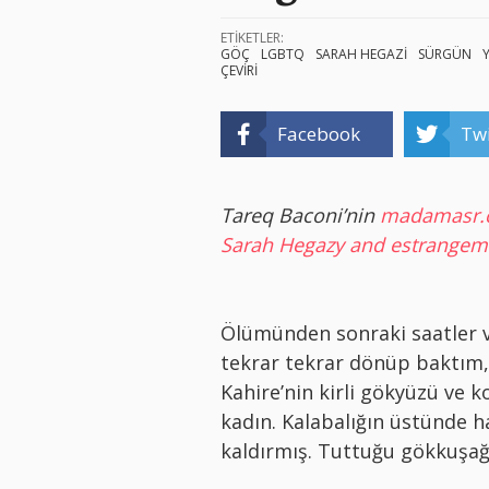
ETİKETLER:
GÖÇ
LGBTQ
SARAH HEGAZİ
SÜRGÜN
ÇEVİRİ
Facebook
Twi
Tareq Baconi’nin
madamasr.
Sarah Hegazy and estrangem
Ölümünden sonraki saatler v
tekrar tekrar dönüp baktım,
Kahire’nin kirli gökyüzü ve k
kadın. Kalabalığın üstünde h
kaldırmış. Tuttuğu gökkuşağı