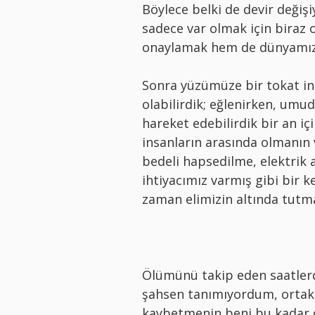
Böylece belki de devir değiş
sadece var olmak için biraz o
onaylamak hem de dünyamızın 
Sonra yüzümüze bir tokat ini
olabilirdik; eğlenirken, um
hareket edebilirdik bir an i
insanların arasında olmanın
bedeli hapsedilme, elektrik a
ihtiyacımız varmış gibi bir 
zaman elimizin altında tutma
Ölümünü takip eden saatlerd
şahsen tanımıyordum, ortak 
kaybetmenin beni bu kadar d