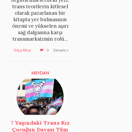
trans teorilerin kitlesel
olarak pazarlanan bir
kitapta yer bulmasının
önemi ve yükselen aşırı
sağ dalgasına karşı
transmarksizmin rolü...
Dılşa Ritsa
0
Devamı »
MEYDAN
7 Yaşındaki Trans Kız
Çocuğun Davası Tüm