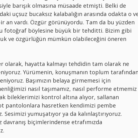
iyle barışık olmasına müsaade etmişti. Belki de
daki uçsuz bucaksız kalabalığın arasında odakta o v
ir an vardı. Özgür görünüyordu. Tam da bu yüzden
bu fotoğraf böylesine büyük bir tehditti. Bizim gibi
uluk ve özgürlüğün mümkün olabileceğini öneren
r olarak, hayatta kalmayı tehdidin tam olarak ne
eniyoruz. Yürümenin, konuşmanın toplum tarafında
eniyoruz. Başımızın belaya girmemesi için
nenliğimizi nasıl taşımamız, nasıl performe etmemiz
k bileklerimizi kontrol altına alıyor, sallanan
 kot pantolonlara hasretken kendimizi pembe
uz. Sesimizi yumuşatıyor ya da kalınlaştırıyoruz.
z davranış biçimlerindense etrafımızda
z.