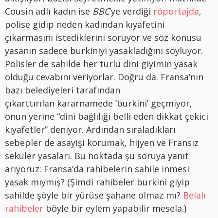
Cousin adlı kadın ise
BBC
‘ye verdiği
röportajda
,
polise gidip neden kadından kıyafetini
çıkarmasını istediklerini soruyor ve söz konusu
yasanın sadece burkiniyi yasakladığını söylüyor.
Polisler de sahilde her türlü dini giyimin yasak
olduğu cevabını veriyorlar. Doğru da. Fransa’nın
bazı belediyeleri tarafından
çıkarttırılan kararnamede ‘burkini’ geçmiyor,
onun yerine “dini bağlılığı belli eden dikkat çekici
kıyafetler” deniyor. Ardından sıraladıkları
sebepler de asayişi korumak, hijyen ve Fransız
seküler yasaları. Bu noktada şu soruya yanıt
arıyoruz: Fransa’da rahibelerin sahile inmesi
yasak mıymış? (Şimdi rahibeler burkini giyip
sahilde şöyle bir yürüse şahane olmaz mı?
Belalı
rahibeler
böyle bir eylem yapabilir mesela.)