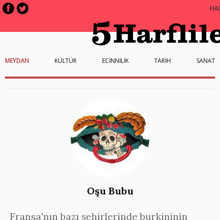
HA
MEYDAN
KÜLTÜR
ECİNNİLİK
TARİH
SANAT
Oşu Bubu
Fransa'nın bazı şehirlerinde burkininin