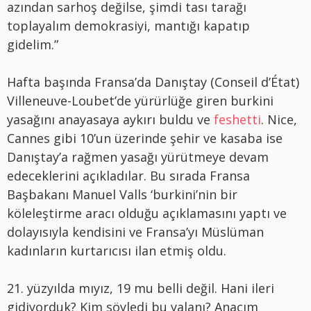
azından sarhoş değilse, şimdi tası tarağı
toplayalım demokrasiyi, mantığı kapatıp
gidelim.”
Hafta başında Fransa’da Danıştay (Conseil d’État)
Villeneuve-Loubet’de yürürlüğe giren burkini
yasağını anayasaya aykırı buldu ve
feshetti
. Nice,
Cannes gibi 10’un üzerinde şehir ve kasaba ise
Danıştay’a rağmen yasağı yürütmeye devam
edeceklerini açıkladılar. Bu sırada Fransa
Başbakanı Manuel Valls ‘burkini’nin bir
köleleştirme aracı olduğu açıklamasını yaptı ve
dolayısıyla kendisini ve Fransa’yı Müslüman
kadınların kurtarıcısı ilan etmiş oldu.
21. yüzyılda mıyız, 19 mu belli değil. Hani ileri
gidiyorduk? Kim söyledi bu yalanı? Anacım