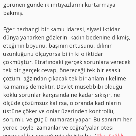
görünen gündelik imtiyazlarını kurtarmaya
bakmış.
Eğer herhangi bir kamu idaresi, siyasi iktidar
dünya yanarken gözlerini kadın bedenine dikmiş,
eteğinin boyunu, başının örtüsünü, dilinin
uzunluğunu ölçüyorsa bilin ki o iktidar
çökmüştür. Etrafındaki gerçek sorunlara verecek
tek bir gerçek cevap, önereceği tek bir esaslı
çözüm, ağzından çıkacak tek bir anlamlı kelime
kalmamış demektir. Devlet müsebbibi olduğu
köklü sorunlar karşısında ne kadar sıkışır, ne
ölçüde çözümsüz kalırsa, o oranda kadınların
üstüne çöker ve onlar üzerinden kontrollü,
sorumlu ve güçlü numarası yapar. Bu sanırım her
yerde böyle, zamanlar ve coğrafyalar ötesi
evrensel bir gerçeğimiz de işte bu. (
Bkz. Sağlık