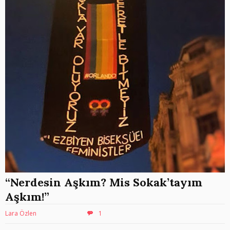
“Nerdesin Aşkım? Mis Sokak’tayım
Aşkım!”
Lara Özlen
1