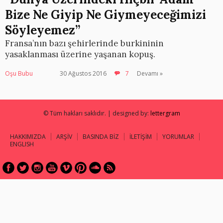
Bize Ne Giyip Ne Giymeyeceğimizi
Söyleyemez”
Fransa’nın bazı şehirlerinde burkininin
yasaklanması üzerine yaşanan kopuş.
Oşu Bubu
30 Ağustos 2016
7
Devamı »
© Tüm hakları saklıdır. | designed by:
lettergram
HAKKIMIZDA
ARŞİV
BASINDA BİZ
İLETİŞİM
YORUMLAR
ENGLISH