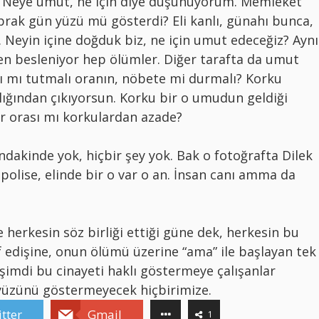
. Neye umut, ne için diye düşünüyorum. Memleket
ak gün yüzü mü gösterdi? Eli kanlı, günahı bunca,
ş. Neyin içine doğduk biz, ne için umut edeceğiz? Aynı
en besleniyor hep ölümler. Diğer tarafta da umut
nı mı tutmalı oranın, nöbete mi durmalı? Korku
lığından çıkıyorsun. Korku bir o umudun geldiği
ir orası mı korkulardan azade?
şındakinde yok, hiçbir şey yok. Bak o fotoğrafta Dilek
 polise, elinde bir o var o an. İnsan canı amma da
 herkesin söz birliği ettiği güne dek, herkesin bu
 edişine, onun ölümü üzerine “ama” ile başlayan tek
şimdi bu cinayeti haklı göstermeye çalışanlar
yüzünü göstermeyecek hiçbirimize.
tter
Gmail
1