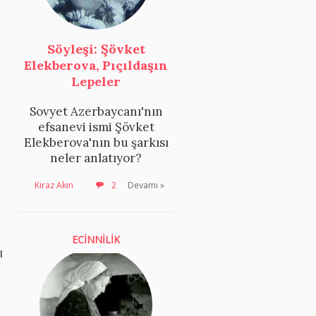
Söyleşi: Şövket
Elekberova, Pıçıldaşın
Lepeler
Sovyet Azerbaycanı'nın
efsanevi ismi Şövket
Elekberova'nın bu şarkısı
neler anlatıyor?
Kiraz Akın
2
Devamı »
ECİNNİLİK
ı