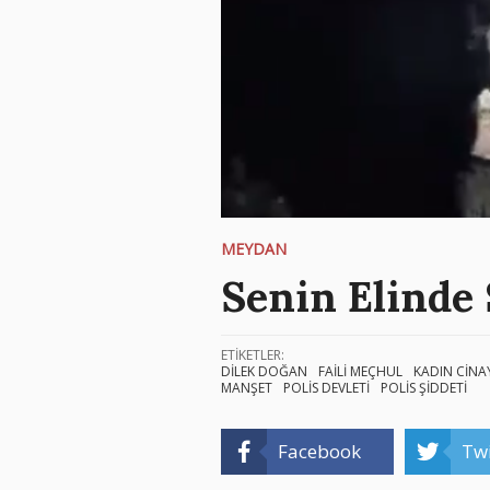
MEYDAN
Senin Elinde 
ETİKETLER:
DİLEK DOĞAN
FAİLİ MEÇHUL
KADIN CİNA
MANŞET
POLİS DEVLETİ
POLİS ŞİDDETİ
Facebook
Twi