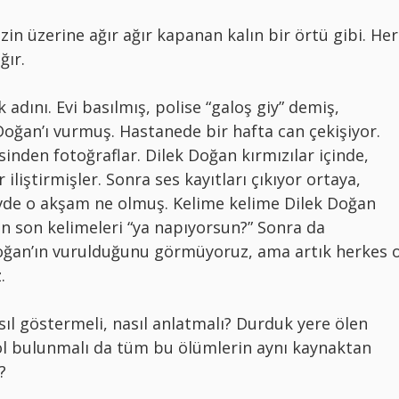
in üzerine ağır ağır kapanan kalın bir örtü gibi. Her
ğır.
 adını. Evi basılmış, polise “galoş giy” demiş,
Doğan’ı vurmuş. Hastanede bir hafta can çekişiyor.
inden fotoğraflar. Dilek Doğan kırmızılar içinde,
liştirmişler. Sonra ses kayıtları çıkıyor ortaya,
vde o akşam ne olmuş. Kelime kelime Dilek Doğan
n son kelimeleri “ya napıyorsun?” Sonra da
Doğan’ın vurulduğunu görmüyoruz, ama artık herkes 
.
asıl göstermeli, nasıl anlatmalı? Durduk yere ölen
 yol bulunmalı da tüm bu ölümlerin aynı kaynaktan
?