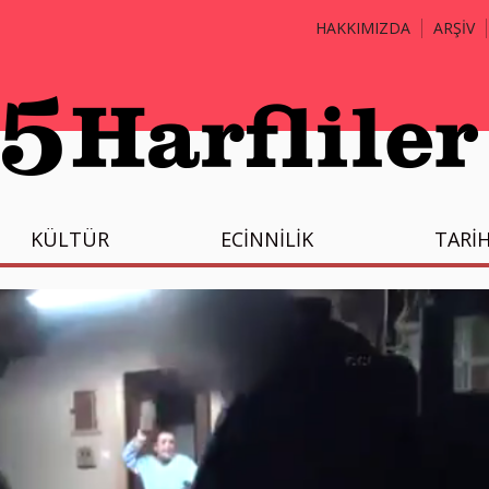
HAKKIMIZDA
ARŞİV
KÜLTÜR
ECİNNİLİK
TARİ