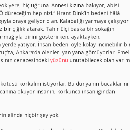
ok yere, hiç uğruna. Annesi kızına bakıyor, abisi
“Öldüreceğim hepinizi.” Hrant Dink’in bedeni hâlâ
aşıyla oraya geliyor o an. Kalabalığı yarmaya çalışıyor
bir çığlık atarak. Tahir Elçi başka bir sokağın
armağıyla birini gösterirken, ayaktayken,
yerde yatıyor. İnsan bedeni öyle kolay incinebilir bi
uruç’ta, Ankara’da ölenleri yan yana gömüyorlar. Emel
casının cenazesindeki
yüzünü
unutabilecek olan var m
 kötüsü korkalım istiyorlar. Bu dünyanın bucaklarını
 canına okuyor insanın, korkunca insanlığından
rin elinde hiçbir şey yok.