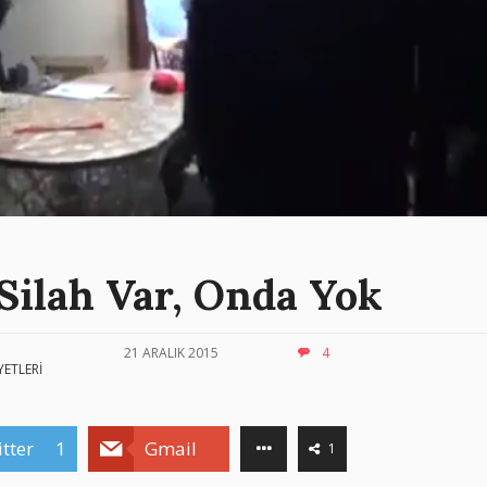
Silah Var, Onda Yok
21 ARALIK 2015
4
YETLERİ
tter
1
Gmail
1