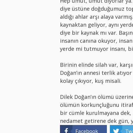
Hep umut, umut diyorlar ya
diye üstüne doğduğumuz topr
aldığı ahlar arşı alaya varmı
kaynaktan geliyor, aynı yerd
diye bir kaynak mı var. Başı
insanın canına okuyor, insan
yerde mi tutmuyor insanı, b
Birinin elinde silah var, kar
Doğan’ın annesi terlik atıyor
kolay çıkıyor, kuş misali.
Dilek Doğan’ın ölümü üzerine
ölümün korkunçluğunu itiraf
bir cümle kurulmayana dek, 
nedamet getirene dek gün, 
Facebook
Twi