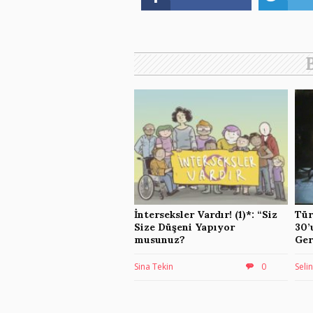
Tür
İnterseksler Vardır! (1)*: “Siz
30’
Size Düşeni Yapıyor
Ger
musunuz?
Seli
Sina Tekin
0