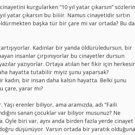
inayetini kurgularken “10 yıl yatar çıkarsın” sözlerin
ıl yatar çıkarsın bu biiiir. Namus cinayetidir sırtın
n öldürmekten başka tür bir çare mi var ortada? Bu da
 tartışıyorlar. Kadınlar bir yanda öldürüledursun, bir
ayan insanlar çırpınıyorlar bu cinayetler dursun
yazılar yazıyorlar. Ortaya atılan her fikir için herkesi
daha hayatta tutabilir miyiz şunu yaparsak?
ir kadın, bir insan daha kalsın hayatta. Belki şunu
u çare, yarar mı?
. Yaşı erenler biliyor, ama aramızda, adı “Faili
andığını sanan çocuklar var biliyor musunuz? Ne
. Öyle biri var, aynı anda birden fazla yerde cinayet
, doğru düşünüyor. Varsın ortada bir yaratık olduğun