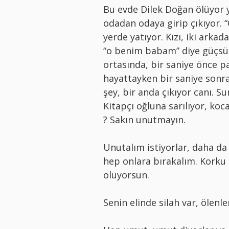
Bu evde Dilek Doğan ölüyor y
odadan odaya girip çıkıyor. 
yerde yatıyor. Kızı, iki arkad
“o benim babam” diye güçsüz 
ortasında, bir saniye önce p
hayattayken bir saniye sonra 
şey, bir anda çıkıyor canı. S
Kitapçı oğluna sarılıyor, ko
? Sakın unutmayın.
Unutalım istiyorlar, daha da
hep onlara bırakalım. Korku
oluyorsun.
Senin elinde silah var, ölenle