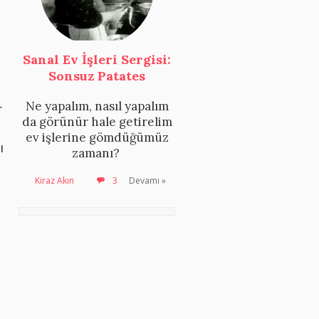
Sanal Ev İşleri Sergisi:
Sonsuz Patates
Ne yapalım, nasıl yapalım
r
da görünür hale getirelim
ev işlerine gömdüğümüz
ı
zamanı?
Kiraz Akın
3
Devamı »