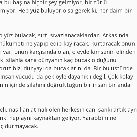
da bu başına hiçbir şey gelmiyor, bir türlü
mıyor. Hep yüz buluyor olsa gerek ki, her daim bir
o yüz bulacak, sırtı sıvazlanacaklardan. Arkasında
i, hükümeti ne yapıp edip kayıracak, kurtaracak onun
ah var, onun karşısında o an, o evde kimsenin elinden
deki silahla sana dünyanın kaç bucak olduğunu
oruz biz, dünyayı da bucaklarını da. Bir bu üstünde
 İnsan vücudu da pek öyle dayanıklı değil. Çok kolay
nın içinde silahını doğrulttuğun bir insan bir anda
li, nasıl anlatmalı ölen herkesin canı sanki artık ayn
anki hep aynı kaynaktan geliyor. Yarabbim ne
iç durmayacak.