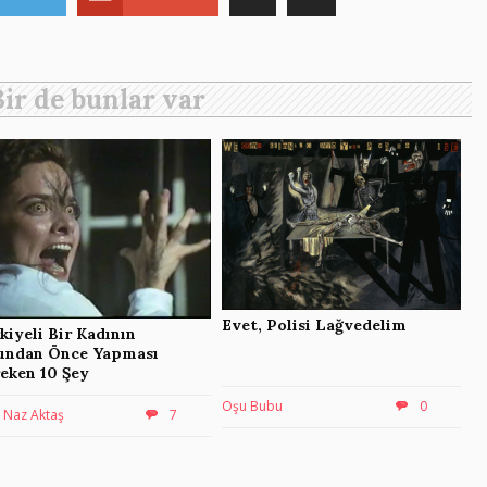
Bir de bunlar var
Evet, Polisi Lağvedelim
kiyeli Bir Kadının
undan Önce Yapması
eken 10 Şey
Oşu Bubu
0
n Naz Aktaş
7