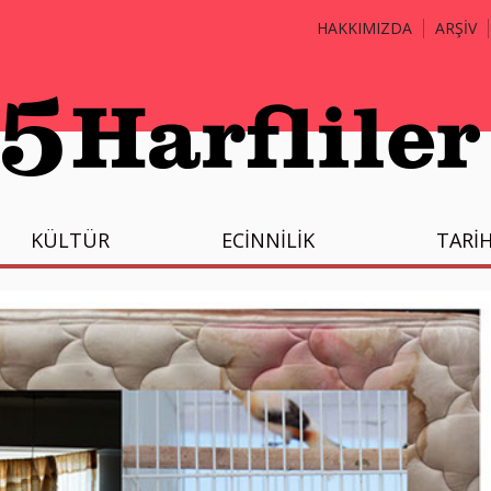
HAKKIMIZDA
ARŞİV
KÜLTÜR
ECİNNİLİK
TARİ