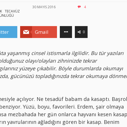
30 MAYIS 2016
4
K
TECAVÜZ
GÜNLÜĞÜ
tter
Gmail
0
a yaşanmış cinsel istismarla ilgilidir. Bu tür yazıları
duğunuz olayı/olayları zihninizde tekrar
ygılarınız yüzeye çıkabilir. Böyle durumlarda okumayı
zda, gücünüzü topladığınızda tekrar okumaya dönme
nesiyle açılıyor. Ne tesadüf babam da kasaptı. Başro
nziyor. Yüzü, boyu, favorileri. Erdem, şair olmaya
sa mezbahada her gün onlarca hayvanı kesen kasap
rın yavrularının ağladığını gören bir kasap. Benim