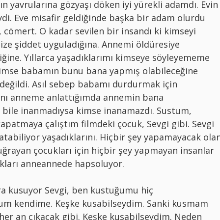
ın yavrularına gözyaşı döken iyi yürekli adamdı. Evin
eydi. Eve misafir geldiğinde başka bir adam olurdu
i, cömert. O kadar sevilen bir insandı ki kimseyi
ze şiddet uyguladığına. Annemi öldüresiye
ğine. Yıllarca yaşadıklarımı kimseye söyleyememe
Kimse babamın bunu bana yapmış olabileceğine
değildi. Asıl sebep babamı durdurmak için
mını anneme anlattığımda annemin bana
bile inanmadıysa kimse inanamazdı. Sustum,
kapatmaya çalıştım filmdeki çocuk, Sevgi gibi. Sevgi
atabiliyor yaşadıklarını. Hiçbir şey yapamayacak ola
ğrayan çocukları için hiçbir şey yapmayan insanlar
lıkları anneannede hapsoluyor.
ra kusuyor Sevgi, ben kustuğumu hiç
orum kendime. Keşke kusabilseydim. Sanki kusmam
her an çıkacak gibi. Keşke kusabilseydim. Neden