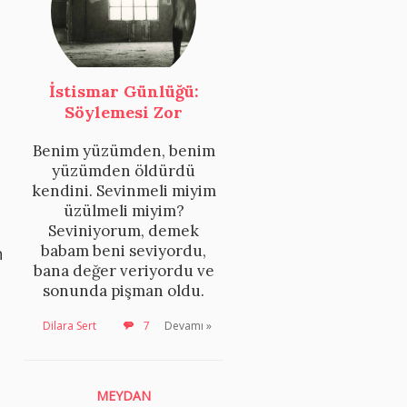
İstismar Günlüğü:
Söylemesi Zor
Benim yüzümden, benim
yüzümden öldürdü
kendini. Sevinmeli miyim
üzülmeli miyim?
Seviniyorum, demek
babam beni seviyordu,
n
bana değer veriyordu ve
sonunda pişman oldu.
Dilara Sert
7
Devamı »
MEYDAN