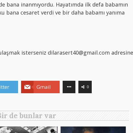
de bana inanmıyordu. Hayatımda ilk defa babamın
u bana cesaret verdi ve bir daha babamı yanıma
ra ulaşmak isterseniz dilarasert40@gmail.com adresin
tter
Gmail
0
Bir de bunlar var