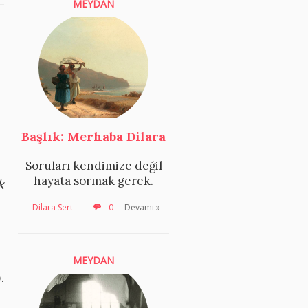
MEYDAN
Başlık: Merhaba Dilara
Soruları kendimize değil
hayata sormak gerek.
k
Dilara Sert
0
Devamı »
l
MEYDAN
.