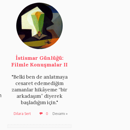
İstismar Günlüğü:
Filmle Konuşmalar II
"Belki ben de anlatmaya
cesaret edemediğim
zamanlar hikâyeme “bir
n
arkadaşım” diyerek
başladığım için."
Dilara Sert
0
Devamı »