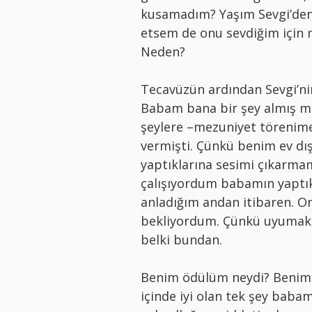
kusamadım? Yaşım Sevgi’den
etsem de onu sevdiğim için m
Neden?
Tecavüzün ardından Sevgi’nin
Babam bana bir şey almış mı
şeylere –mezuniyet törenime 
vermişti. Çünkü benim ev dış
yaptıklarına sesimi çıkarma
çalışıyordum babamın yaptık
anladığım andan itibaren. 
bekliyordum. Çünkü uyumak
belki bundan.
Benim ödülüm neydi? Benim 
içinde iyi olan tek şey baba