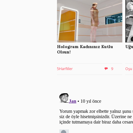
Hologram Kadınınız Kutlu
Uğu
Olsun!
5Harfliler
9
Oşu