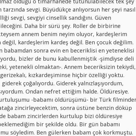
ılmaz olduğu o tımarhanede tutunulabilecek tek şey
tarzında sevgi. Büyüdükçe anlıyorsun her şeyi nasıl
lliği sevgi, sevgiyi cinsellik sandığını. Güven
eceğini. Daha bir sürü şey. Roller de birbirine
ikteysem annem benim neyim oluyor, kardeşlerim
ğil, kardeşlerim kardeş değil. Ben çocuk değilim.
n babamdan sonra evin en beceriklisi en yeteneklisi
yordu, bizler de bunu kabullenmiştik -şimdiyse deli
eki, yetenekli olmaktan-. Annem beceriksizin tekiydi,
erizekalı, kızkardeşiminse hiçbir özelliği yoktu.
 giderek çoğalıyordu. Giderek yalnızlaşıyordum,
şıyordum. Ondan nefret ettiğim halde. Öldüresiye.
kurtuluşumu -babamı öldürüşümü- bir Türk filminde
atağa zincirleyecektim, sonra üstüne benzin döküp
de babam zincirlerden kurtulup bizi öldüresiye
eklemediğim bir şekilde oldu. Bir gün babamı
ğumu söyledim. Ben gülerken babam çok korkmuştu.