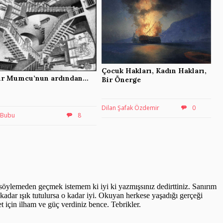
Çocuk Hakları, Kadın Hakları,
r Mumcu’nun ardından…
Bir Önerge
Dilan Şafak Özdemir
0
 Bubu
8