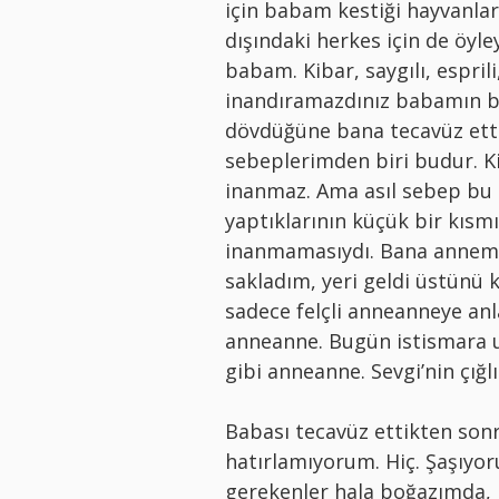
için babam kestiği hayvanlar
dışındaki herkes için de öyl
babam. Kibar, saygılı, espril
inandıramazdınız babamın bi
dövdüğüne bana tecavüz etti
sebeplerimden biri budur. 
inanmaz. Ama asıl sebep bu 
yaptıklarının küçük bir kıs
inanmamasıydı. Bana annem 
sakladım, yeri geldi üstünü 
sadece felçli anneanneye anl
anneanne. Bugün istismara u
gibi anneanne. Sevgi’nin çığ
Babası tecavüz ettikten son
hatırlamıyorum. Hiç. Şaşıy
gerekenler hala boğazımda, 