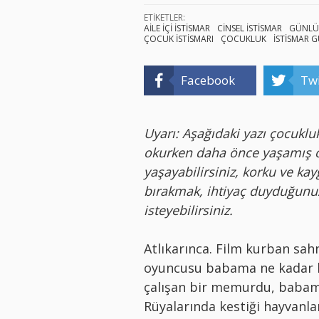
ETİKETLER:
AİLE İÇİ İSTİSMAR
CİNSEL İSTİSMAR
GÜNLÜ
ÇOCUK İSTİSMARI
ÇOCUKLUK
İSTİSMAR 
Facebook
Twi
Uyarı: Aşağıdaki yazı çocuklukt
okurken daha önce yaşamış ol
yaşayabilirsiniz, korku ve ka
bırakmak, ihtiyaç duyduğunu
isteyebilirsiniz.
Atlıkarınca. Film kurban sah
oyuncusu babama ne kadar be
çalışan bir memurdu, babam
Rüyalarında kestiği hayvanla