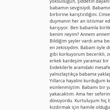
yoksulluğun, şiddetin dayan
babamın sevgisiydi. Babamın 
birbirine karıştırdığını. Cinse
duymanın her an istismar edil
karışıyor. Ben babamla birl
benim neyim? Annem annem de
Bildiğim şeyler vardı ama be
en zekisiydim. Babam öyle di
gibi korkuyorum becerikli, z
erkek kardeşim yaramaz bir g
Evdekilerle aramdaki mesafe
yalnızlaştıkça babama yakla
Yıllarca hayalini kurduğum 
esinlenmiştim. Babamı bir y
yakacaktım. Ama her seferin
dövüyordu. Kurtuluşum hiç b
kızdırmak için hamile oldu