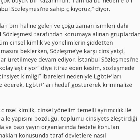
 çok büyük bir kazanımdır. Tam da bu nedenle bir
bul Sözleşmesi’ne sahip çıkıyoruz,” diyor.
dan biri haline gelen ve çoğu zaman isimleri dahi
l Sözleşmesi tarafından korumaya alınan gruplardan
tüm cinsel kimlik ve yönelimlerin şiddetten
asını beklerken, Sözleşme’ye karşı cinsiyetçi,
lar üretilmeye devam ediyor. İstanbul Sözleşmesi’ne
kolaylaştırıyor” diye itiraz eden kesim, sözleşmede
cinsiyet kimliği” ibareleri nedeniyle Lgbti+’ları
 ederek, Lgbti+’ları hedef göstererek kriminalize
cinsel kimlik, cinsel yönelim temelli ayrımcılık ile
aile yapısını bozduğu, toplumu cinsiyetsizleştirdiği
da ve bazı yayın organlarında hedefe konulan
hakları konusunda taraf devletlere nasıl