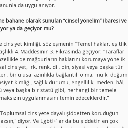
anunla da uygulanıyor.
e bahane olarak sunulan “cinsel yönelim” ibaresi ve
çiyor ya da geçiyor mu?
 cinsiyet kimliği, sözleşmenin “Temel haklar, eşitlik
şlıklı 4. Maddesinin 3. Fıkrasında geçiyor: “Taraflar
zellikle de mağdurların haklarını korumaya yönelik
al cinsiyet, ırk, renk, dil, din, siyasi veya başka tür
en, bir ulusal azınlıkla bağlantılı olma, mülk, doğum
siyet kimliği, sağlık durumu, engellilik, medeni hâl,
 veya başka bir statü gibi, herhangi bir temele
ılmaksızın uygulanmasını temin edeceklerdir.”
Toplumsal cinsiyete dayalı şiddetten koruduğun
zsın,” diyor. Ve Lgbti+’lar da bu şiddetin en çok