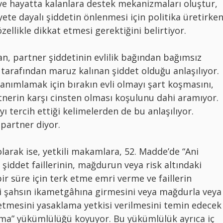
ve hayatta kalanlara destek mekanizmaları oluştur,
yete dayalı şiddetin önlenmesi için politika üretirke
zellikle dikkat etmesi gerektiğini belirtiyor.
n, partner şiddetinin evlilik bağından bağımsız
r tarafından maruz kalınan şiddet olduğu anlaşılıyor.
anımlamak için bırakın evli olmayı şart koşmasını,
nerin karşı cinsten olması koşulunu dahi aramıyor.
 tercih ettiği kelimelerden de bu anlaşılıyor.
partner diyor.
 olarak ise, yetkili makamlara, 52. Madde’de “Ani
i şiddet faillerinin, mağdurun veya risk altındaki
ir süre için terk etme emri verme ve faillerin
i şahsın ikametgâhına girmesini veya mağdurla veya
 etmesini yasaklama yetkisi verilmesini temin edecek
alma” yükümlülüğü koyuyor. Bu yükümlülük ayrıca iç