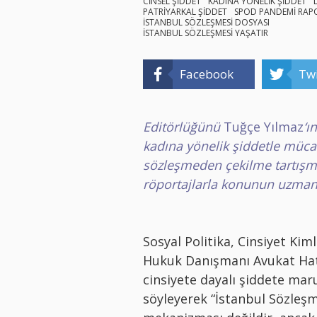
CİNSEL ŞİDDET
KADINA YÖNELİK ŞİDDET
PATRİYARKAL ŞİDDET
SPOD PANDEMİ RAP
İSTANBUL SÖZLEŞMESİ DOSYASI
İSTANBUL SÖZLEŞMESİ YAŞATIR
Facebook
Twi
Editörlüğünü
Tuğçe Yılmaz
‘ı
kadına
yönelik şiddetle müc
sözleşmeden çekilme tartışmal
röportajlarla konunun uzmanı
Sosyal Politika, Cinsiyet Kim
Hukuk Danışmanı Avukat Hati
cinsiyete dayalı şiddete mar
söyleyerek “İstanbul Sözleşm