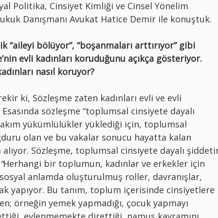
al Politika, Cinsiyet Kimliği ve Cinsel Yönelim
Hukuk Danışmanı Avukat Hatice Demir ile konuştuk.
k “aileyi bölüyor”, “boşanmaları arttırıyor” gibi
nin evli kadınları koruduğunu açıkça gösteriyor.
adınları nasıl koruyor?
kir ki, Sözleşme zaten kadınları evli ve evli
 Esasında sözleşme “toplumsal cinsiyete dayalı
rtakım yükümlülükler yüklediği için, toplumsal
ğduru olan ve bu vakalar sonucu hayatta kalan
lıyor. Sözleşme, toplumsal cinsiyete dayalı şiddeti
“
Herhangi bir toplumun, kadınlar ve erkekler için
syal anlamda oluşturulmuş roller, davranışlar,
arak yapıyor. Bu tanım, toplum içerisinde cinsiyetlere
en; örneğin yemek yapmadığı, çocuk yapmayı
 ettiği, evlenmemekte direttiği, namus kavramını