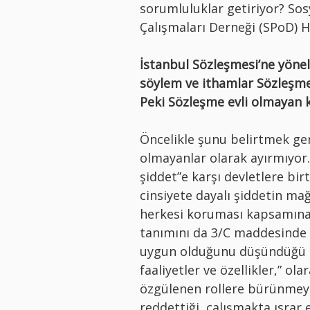
sorumluluklar getiriyor? Sosy
Çalışmaları Derneği (SPoD) 
İstanbul Sözleşmesi’ne yöneli
söylem ve ithamlar Sözleşme’
Peki Sözleşme evli olmayan k
Öncelikle şunu belirtmek gere
olmayanlar olarak ayırmıyor.
şiddet”e karşı devletlere bi
cinsiyete dayalı şiddetin ma
herkesi koruması kapsamına a
tanımını da 3/C maddesinde
uygun olduğunu düşündüğü so
faaliyetler ve özellikler,” ol
özgülenen rollere bürünmey
reddettiği, çalışmakta ısrar