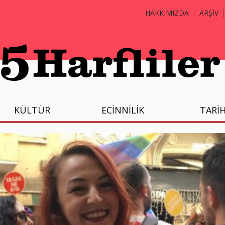
HAKKIMIZDA
ARŞİV
KÜLTÜR
ECİNNİLİK
TARİ