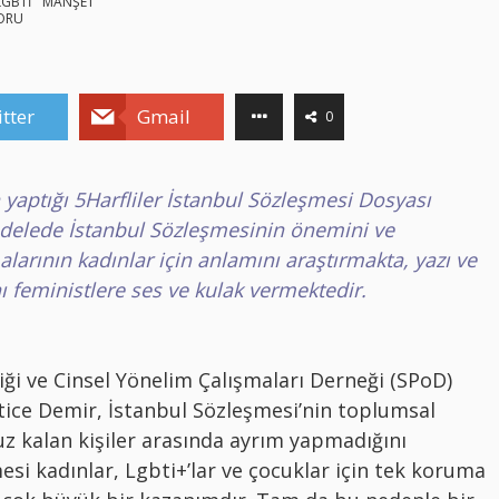
LGBTİ
MANŞET
ORU
tter
Gmail
0
n yaptığı 5Harfliler İstanbul Sözleşmesi Dosyası
adelede İstanbul Sözleşmesinin önemini ve
arının kadınlar için anlamını araştırmakta, yazı ve
 feministlere ses ve kulak vermektedir.
liği ve Cinsel Yönelim Çalışmaları Derneği (SPoD)
ce Demir, İstanbul Sözleşmesi’nin toplumsal
uz kalan kişiler arasında ayrım yapmadığını
esi kadınlar, Lgbti+’lar ve çocuklar için tek koruma