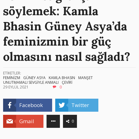
söylemek: Kamla
Bhasin Güney Asya’da
feminizmin bir güç
olmasını nasıl sağladı?
ETİKETLER:
FEMİNİZM
GÜNEY ASYA
KAMLA BHASIN
MANŞET
UNUTMAMALI SEVGİYLE ANMALI
ÇEVİRİ
29 EYLÜL 2021
0
Facebook
Twitter
Gmail
0