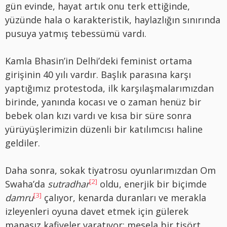
gün evinde, hayat artık onu terk ettiğinde,
yüzünde hala o karakteristik, haylazlığın sınırında
pusuya yatmış tebessümü vardı.
Kamla Bhasin’in Delhi’deki feminist ortama
girişinin 40 yılı vardır. Başlık parasına karşı
yaptığımız protestoda, ilk karşılaşmalarımızdan
birinde, yanında kocası ve o zaman henüz bir
bebek olan kızı vardı ve kısa bir süre sonra
yürüyüşlerimizin düzenli bir katılımcısı haline
geldiler.
Daha sonra, sokak tiyatrosu oyunlarımızdan Om
[2]
Swaha’da
sutradhar
oldu, enerjik bir biçimde
[3]
damru
çalıyor, kenarda duranları ve merakla
izleyenleri oyuna davet etmek için gülerek
manasız kafiyeler yaratıyor; mesela bir tişört,