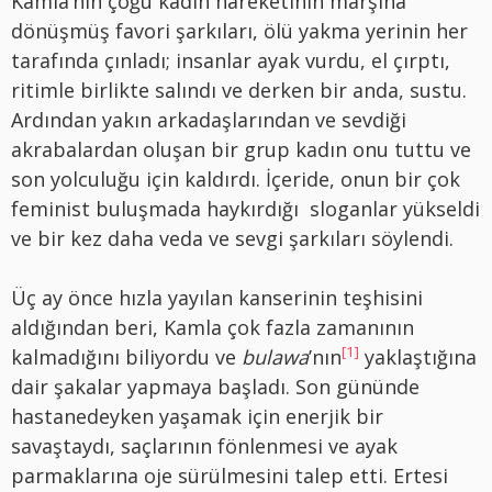
Kamla’nın çoğu kadın hareketinin marşına
dönüşmüş favori şarkıları, ölü yakma yerinin her
tarafında çınladı; insanlar ayak vurdu, el çırptı,
ritimle birlikte salındı ve derken bir anda, sustu.
Ardından yakın arkadaşlarından ve sevdiği
akrabalardan oluşan bir grup kadın onu tuttu ve
son yolculuğu için kaldırdı. İçeride, onun bir çok
feminist buluşmada haykırdığı sloganlar yükseldi
ve bir kez daha veda ve sevgi şarkıları söylendi.
Üç ay önce hızla yayılan kanserinin teşhisini
aldığından beri, Kamla çok fazla zamanının
[1]
kalmadığını biliyordu ve
bulawa
’nın
yaklaştığına
dair şakalar yapmaya başladı. Son gününde
hastanedeyken yaşamak için enerjik bir
savaştaydı, saçlarının fönlenmesi ve ayak
parmaklarına oje sürülmesini talep etti. Ertesi