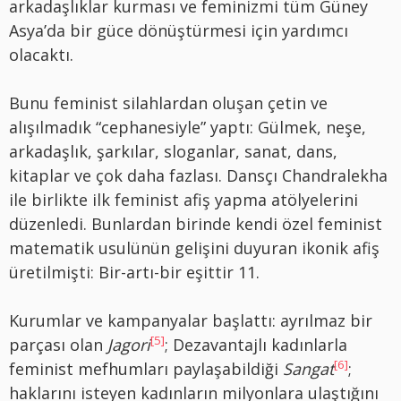
arkadaşlıklar kurması ve feminizmi tüm Güney
Asya’da bir güce dönüştürmesi için yardımcı
olacaktı.
Bunu feminist silahlardan oluşan çetin ve
alışılmadık “cephanesiyle” yaptı: Gülmek, neşe,
arkadaşlık, şarkılar, sloganlar, sanat, dans,
kitaplar ve çok daha fazlası. Dansçı Chandralekha
ile birlikte ilk feminist afiş yapma atölyelerini
düzenledi. Bunlardan birinde kendi özel feminist
matematik usulünün gelişini duyuran ikonik afiş
üretilmişti: Bir-artı-bir eşittir 11.
Kurumlar ve kampanyalar başlattı: ayrılmaz bir
[5]
parçası olan
Jagori
; Dezavantajlı kadınlarla
[6]
feminist mefhumları paylaşabildiği
Sangat
;
haklarını isteyen kadınların milyonlara ulaştığını