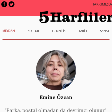
HAKKIMIZD
MEYDAN
KÜLTÜR
ECİNNİLİK
TARİH
SANAT
Emine Özcan
"Parka, postal olmadan da devrimci olunur."