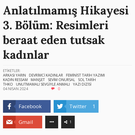
Anlatılmamış Hikayesi
3. Bölüm: Resimleri
beraat eden tutsak
kadınlar
ETİKETLER:
ARKASI YARIN
DEVRİMCİ KADINLAR
FEMİNİST TARİH YAZIMI
KADIN RESSAM
MANŞET
SEVİM ONURSAL
SOL TARİH
THKO
UNUTMAMALI SEVGİYLE ANMALI
YAZI DİZİSİ
04 NISAN 2024
0
Facebook
Twitter
1
Gmail
1