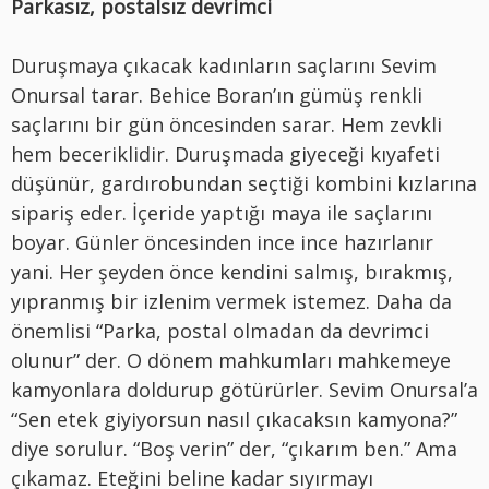
Parkasız, postalsız devrimci
Duruşmaya çıkacak kadınların saçlarını Sevim
Onursal tarar. Behice Boran’ın gümüş renkli
saçlarını bir gün öncesinden sarar. Hem zevkli
hem beceriklidir. Duruşmada giyeceği kıyafeti
düşünür, gardırobundan seçtiği kombini kızlarına
sipariş eder. İçeride yaptığı maya ile saçlarını
boyar. Günler öncesinden ince ince hazırlanır
yani. Her şeyden önce kendini salmış, bırakmış,
yıpranmış bir izlenim vermek istemez. Daha da
önemlisi “Parka, postal olmadan da devrimci
olunur” der. O dönem mahkumları mahkemeye
kamyonlara doldurup götürürler. Sevim Onursal’a
“Sen etek giyiyorsun nasıl çıkacaksın kamyona?”
diye sorulur. “Boş verin” der, “çıkarım ben.” Ama
çıkamaz. Eteğini beline kadar sıyırmayı