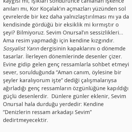
kaygısı mı, ışıkları söndürünce canlanan işkence
anıları mı, Kor Koçalak’ın açmazları yüzünden sol
çevrelerde bir kez daha yalnızlaştırılması mı ya da
kendisinde gördüğü bir eksiklik mi kırmıştır o
şeyi? Bilmiyoruz. Sevim Onursal’ın sessizlikleri…
Ama resim yapmadığı için kendine kızgındır.
Sosyalist Yarın
dergisinin kapaklarını o dönemde
tasarlar. İlerleyen dönemlerinde desenler çizer.
Evine gidip gelen genç ressamlarla sohbet etmeyi
sever, sorulduğunda “Aman canım, öylesine bir
şeyler karalıyorum işte” dediği çalışmalarıysa
ağırladığı genç ressamların özgünlüğüne kapıldığı
güçlü desenlerdir. Dünlere günler eklenir, Sevim
Onursal hala durduğu yerdedir: Kendine
“Denizlerin ressam arkadaşı Sevim”
dedirtmeyecektir.