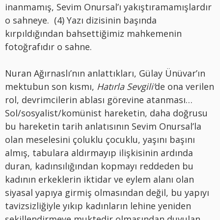
inanmamış, Sevim Onursal’ı yakıştıramamışlardır
o sahneye. (4) Yazı dizisinin başında
kırpıldığından bahsettiğimiz mahkemenin
fotoğrafıdır o sahne.
Nuran Ağırnaslı’nın anlattıkları, Gülay Ünüvar’ın
mektubun son kısmı,
Hatırla Sevgili’
de ona verilen
rol, devrimcilerin ablası görevine atanması…
Sol/sosyalist/komünist hareketin, daha doğrusu
bu hareketin tarih anlatısının Sevim Onursal’la
olan meselesini çoluklu çocuklu, yaşını başını
almış, tabulara aldırmayıp ilişkisinin ardında
duran, kadınsılığından kopmayı reddeden bu
kadının erkeklerin iktidar ve eylem alanı olan
siyasal yapıya girmiş olmasından değil, bu yapıyı
tavizsizliğiyle yıkıp kadınların lehine yeniden
şekillendirmeye muktedir olmasından duyulan