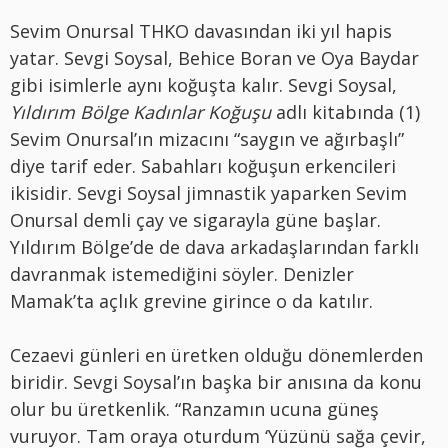
Sevim Onursal THKO davasından iki yıl hapis
yatar. Sevgi Soysal, Behice Boran ve Oya Baydar
gibi isimlerle aynı koğuşta kalır. Sevgi Soysal,
Yıldırım Bölge Kadınlar Koğuşu
adlı kitabında (1)
Sevim Onursal’ın mizacını “saygın ve ağırbaşlı”
diye tarif eder. Sabahları koğuşun erkencileri
ikisidir. Sevgi Soysal jimnastik yaparken Sevim
Onursal demli çay ve sigarayla güne başlar.
Yıldırım Bölge’de de dava arkadaşlarından farklı
davranmak istemediğini söyler. Denizler
Mamak’ta açlık grevine girince o da katılır.
Cezaevi günleri en üretken olduğu dönemlerden
biridir. Sevgi Soysal’ın başka bir anısına da konu
olur bu üretkenlik. “Ranzamın ucuna güneş
vuruyor. Tam oraya oturdum ‘Yüzünü sağa çevir,