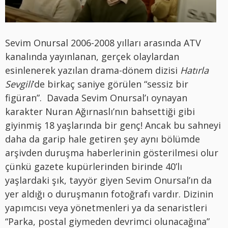
Sevim Onursal 2006-2008 yılları arasında ATV
kanalında yayınlanan, gerçek olaylardan
esinlenerek yazılan drama-dönem dizisi
Hatırla
Sevgili
’de birkaç saniye görülen “sessiz bir
figüran”. Davada Sevim Onursal’ı oynayan
karakter Nuran Ağırnaslı’nın bahsettiği gibi
giyinmiş 18 yaşlarında bir genç! Ancak bu sahneyi
daha da garip hale getiren şey aynı bölümde
arşivden duruşma haberlerinin gösterilmesi olur
çünkü gazete kupürlerinden birinde 40’lı
yaşlardaki şık, tayyör giyen Sevim Onursal’ın da
yer aldığı o duruşmanın fotoğrafı vardır. Dizinin
yapımcısı veya yönetmenleri ya da senaristleri
“Parka, postal giymeden devrimci olunacağına”