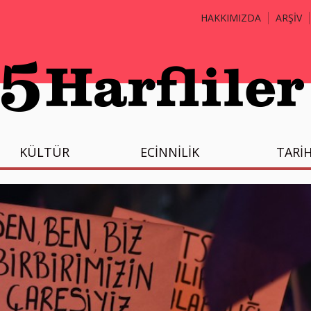
HAKKIMIZDA
ARŞİV
KÜLTÜR
ECİNNİLİK
TARİ