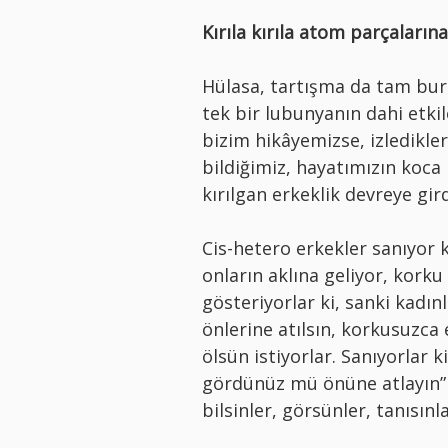
Kırıla kırıla atom parçalarına
Hülasa, tartışma da tam bura
tek bir lubunyanın dahi etk
bizim hikâyemizse, izledikle
bildiğimiz, hayatımızın koca 
kırılgan erkeklik devreye gird
Cis-hetero erkekler sanıyor k
onların aklına geliyor, korku
gösteriyorlar ki, sanki kad
önlerine atılsın, korkusuzca 
ölsün istiyorlar. Sanıyorlar 
gördünüz mü önüne atlayın”
bilsinler, görsünler, tanısınla