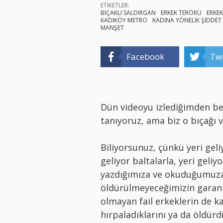
ETİKETLER:
BIÇAKLI SALDIRGAN
ERKEK TERÖRÜ
ERKEK
KADIKÖY METRO
KADINA YÖNELİK ŞİDDET
MANŞET
Facebook
Twi
Dün videoyu izlediğimden be
tanıyoruz, ama biz o bıçağı 
Biliyorsunuz, çünkü yeri gel
geliyor baltalarla, yeri geliy
yazdığımıza ve okuduğumuza
öldürülmeyeceğimizin garanti
olmayan fail erkeklerin de ka
hırpaladıklarını ya da öldürdü