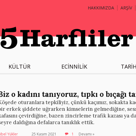
HAKKIMIZDA
ARŞİV
KÜLTÜR
ECİNNİLİK
TARİ
Biz o kadını tanıyoruz, tıpkı o bıçağı t
Köşede oturanlara tepkiliyiz, çünkü kaçımız, sokakta kaç
bir erkek şiddete uğrarken kimselerin gelmediğine, ses
kafasını çevirdiğine, bazen zincirleme trafik kazası ya da
seyre daldığına defalarca tanıklık ettik.
ibel Yükler
25 Kasım 2021
1
Devamı »