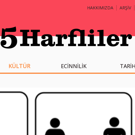
HAKKIMIZDA
ARŞİV
KÜLTÜR
ECİNNİLİK
TARİ