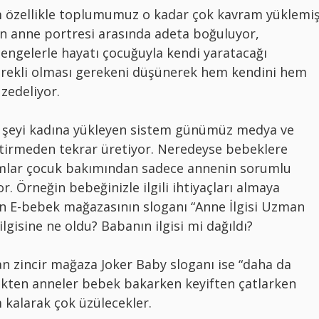
özellikle toplumumuz o kadar çok kavram yüklemi
len anne portresi arasında adeta boğuluyor,
dengelerle hayatı çocuğuyla kendi yaratacağı
sürekli olması gerekeni düşünerek hem kendini hem
 zedeliyor.
er şeyi kadına yükleyen sistem günümüz medya ve
ştirmeden tekrar üretiyor. Neredeyse bebeklere
amlar çocuk bakımından sadece annenin sorumlu
r. Örneğin bebeğinizle ilgili ihtiyaçları almaya
an E-bebek mağazasının sloganı “Anne İlgisi Uzman
ilgisine ne oldu? Babanın ilgisi mi dağıldı?
an zincir mağaza Joker Baby sloganı ise “daha da
erçekten anneler bebek bakarken keyiften çatlarken
kalarak çok üzülecekler.