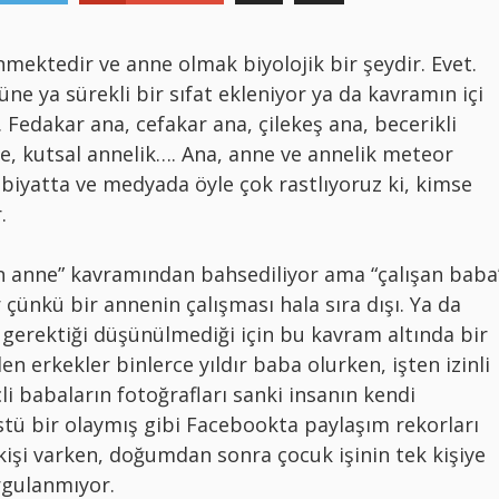
ektedir ve anne olmak biyolojik bir şeydir. Evet.
 ya sürekli bir sıfat ekleniyor ya da kavramın içi
. Fedakar ana, cefakar ana, çilekeş ana, becerikli
ne, kutsal annelik…. Ana, anne ve annelik meteor
iyatta ve medyada öyle çok rastlıyoruz ki, kimse
.
an anne” kavramından bahsediliyor ama “çalışan baba
çünkü bir annenin çalışması hala sıra dışı. Ya da
gerektiği düşünülmediği için bu kavram altında bir
n erkekler binlerce yıldır baba olurken, işten izinli
i babaların fotoğrafları sanki insanın kendi
tü bir olaymış gibi Facebookta paylaşım rekorları
 kişi varken, doğumdan sonra çocuk işinin tek kişiye
rgulanmıyor.