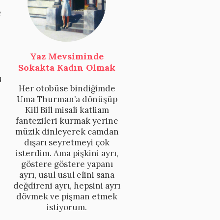
e
Yaz Mevsiminde
Sokakta Kadın Olmak
u
Her otobüse bindiğimde
Uma Thurman’a dönüşüp
Kill Bill misali katliam
fantezileri kurmak yerine
müzik dinleyerek camdan
dışarı seyretmeyi çok
isterdim. Ama pişkini ayrı,
göstere göstere yapanı
ayrı, usul usul elini sana
değdireni ayrı, hepsini ayrı
dövmek ve pişman etmek
istiyorum.