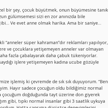
zel bir şey, çocuk büyütmek, onun büyümesine tanık
un gülümsemesi sizi en zor anınızda bile
ibi… Ve evet anne olmak harika. Ama bir saniye…
kli “anneler süper kahraman”dır reklamları yapılıyor,
lere ve çocuklara yetişemeyen anneler var olmayan
aha fazla çabalayarak daha çabuk tükeniyorlar.
aydığı işlere yetişemeyen kadına ucube gözüyle
imize işlemiş ki çevremde de sık sık duyuyorum. “Ben
yim. Hayır sadece çocuğun oldu bildiğimiz normal
la çocuğum doğduğunda tayt üzerine don giyerek
m gibi, tıpkı normal insanlar gibi 3 saatlik uykuya
yordum. Hatta şansıma dürüstçe deneyimlerini