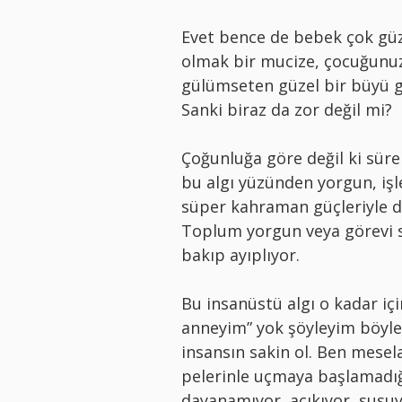
Evet bence de bebek çok gü
olmak bir mucize, çocuğunuz
gülümseten güzel bir büyü g
Sanki biraz da zor değil mi?
Çoğunluğa göre değil ki süre
bu algı yüzünden yorgun, iş
süper kahraman güçleriyle d
Toplum yorgun veya görevi s
bakıp ayıplıyor.
Bu insanüstü algı o kadar iç
anneyim” yok şöyleyim böyle
insansın sakin ol. Ben mese
pelerinle uçmaya başlamadığı
dayanamıyor, acıkıyor, susu