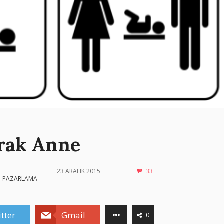
arak Anne
23 ARALIK 2015
33
PAZARLAMA
tter
Gmail
0