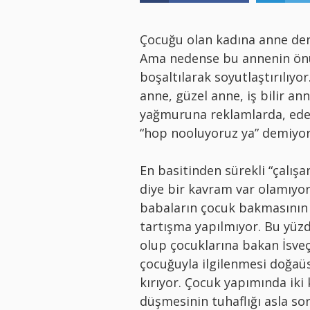
Çocuğu olan kadına anne denm
Ama nedense bu annenin önüne
boşaltılarak soyutlaştırılıyor
anne, güzel anne, iş bilir an
yağmuruna reklamlarda, edeb
“hop nooluyoruz ya” demiyor
En basitinden sürekli “çalış
diye bir kavram var olamıyor 
babaların çocuk bakmasının 
tartışma yapılmıyor. Bu yüzde
olup çocuklarına bakan İsveçl
çocuğuyla ilgilenmesi doğaüs
kırıyor. Çocuk yapımında iki
düşmesinin tuhaflığı asla so