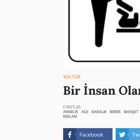
KÜLTÜR
Bir İnsan Ol
ETİKETLER:
ANNELİK
AİLE
BABALIK
BEBEK
MANŞET
REKLAM
Facebook
Twi