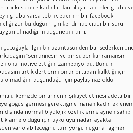
 -tabi ki sadece kadınlardan oluşan anneler grubu v
veyn grubu varsa tebrik ederim- bir facebook
liği zor bulduğum için kendimde ciddi bir sorun
uygun olmadığımı düşünebilirdim.
m çocuğuyla ilgili bir üzüntüsünden bahsederken on
 arkadaşım “sen annesin ve bir süper kahramansın
erek onu motive ettiğini zannediyordu. Bunun
daşım artık dertlerini onlar ortadan kalktığı için
u olmadığını düşündüğü için paylaşmaz oldu.
ma ülkemizde bir annenin şikayet etmesi adeta bir
şeye göğüs germesi gerektiğine inanan kadın eklenen
arı dışında normal biyolojik özelliklerine aynen sahip
rtık anne olduğu için uyku uyumadan ayakta
eden var olabileceğini, tüm yorgunluğuna rağmen