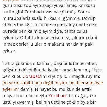
gürültüsü toplayıp aşağı yuvarlamış. Korkusu
tütün gibi Zorabad ovasına çökmüş. Sonra
murabbalarla süslü hırkasını giyinmiş. Dönüp
eteklerine ağır kokular serpmiş; kıyamete dek
burada ben kaim olayım diye, tahta cülus
eylemiş. O tahta kimse erişemez, yıldırım dahi
inmez derler; ulular o makamı her daim pak
eyleye.
Tahta çökmüş o kahhar, başı bulutla beraber,
göğsünü dövdüğünde kasları arşaklanırmış. “İşte
ben ki bu
Zorabad
’ın iki yüz yıldır mağduruyum;
bu yerin sahibi ben değil miyim, ne dilersem öyle
eylerim
” demiş. Nihayet bu mülkün de artık
mayası tutmadı deyip
Zorabad
’ı toprağa yüzü
üstü yıkıvermiş; belinin üstüne çöküp öyle bir