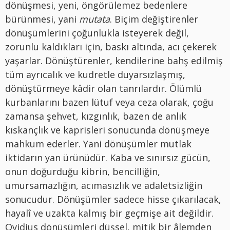
dönüşmesi, yeni, öngörülemez bedenlere
bürünmesi, yani
mutata
. Biçim değiştirenler
dönüşümlerini çoğunlukla isteyerek değil,
zorunlu kaldıkları için, baskı altında, acı çekerek
yaşarlar. Dönüştürenler, kendilerine bahş edilmiş
tüm ayrıcalık ve kudretle duyarsızlaşmış,
dönüştürmeye kâdir olan tanrılardır. Ölümlü
kurbanlarını bazen lütuf veya ceza olarak, çoğu
zamansa şehvet, kızgınlık, bazen de anlık
kıskançlık ve kaprisleri sonucunda dönüşmeye
mahkum ederler. Yani dönüşümler mutlak
iktidarın yan ürünüdür. Kaba ve sınırsız gücün,
onun doğurduğu kibrin, bencilliğin,
umursamazlığın, acımasızlık ve adaletsizliğin
sonucudur. Dönüşümler sadece hisse çıkarılacak,
hayalî ve uzakta kalmış bir geçmişe ait değildir.
Ovidius dönüşümleri düşsel, mitik bir âlemden