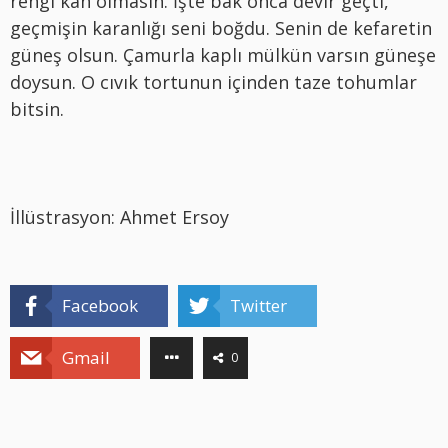
rengi kan olmasın. İşte bak onca devir geçti,
geçmişin karanlığı seni boğdu. Senin de kefaretin
güneş olsun. Çamurla kaplı mülkün varsın güneşe
doysun. O cıvık tortunun içinden taze tohumlar
bitsin.
İllüstrasyon: Ahmet Ersoy
Facebook
Twitter
Gmail
0