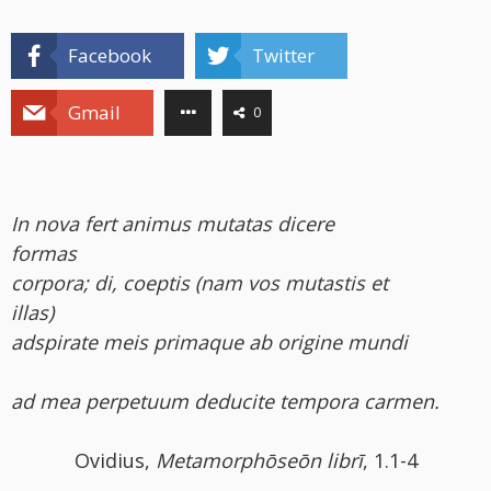
Facebook
Twitter
Gmail
0
In nova fert animus mutatas dicere
formas
corpora; di, coeptis (nam vos mutastis et
illas)
adspirate meis primaque ab origine mundi
ad mea perpetuum deducite tempora carmen.
Ovidius,
Metamorphōseōn librī
, 1.1-4