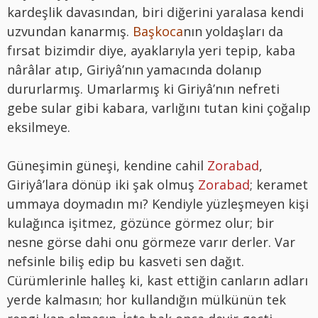
kardeşlik davasından, biri diğerini yaralasa kendi
uzvundan kanarmış.
Başkoca
nın yoldaşları da
fırsat bizimdir diye, ayaklarıyla yeri tepip, kaba
nârâlar atıp, Giriyâ’nın yamacında dolanıp
dururlarmış. Umarlarmış ki Giriyâ’nın nefreti
gebe sular gibi kabara, varlığını tutan kini çoğalıp
eksilmeye.
Güneşimin güneşi, kendine cahil
Zorabad
,
Giriyâ’lara dönüp iki şak olmuş
Zorabad
; keramet
ummaya doymadın mı? Kendiyle yüzleşmeyen kişi
kulağınca işitmez, gözünce görmez olur; bir
nesne görse dahi onu görmeze varır derler. Var
nefsinle biliş edip bu kasveti sen dağıt.
Cürümlerinle halleş ki, kast ettiğin canların adları
yerde kalmasın; hor kullandığın mülkünün tek