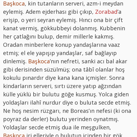
Başkoca
, kin tutanların serveri, azm-i meydan
eylemiş. Adem ejderhası gibi çıkıp,
Zorabad
’a
erişip, o yeri seyran eylemiş. Hıncı ona bir çift
kanat vermiş, gökkubbeyi dolanmış. Kubbenin
her çatlağını bulup, demir millerle kakmış.
Oradan minberlere konup yandaşlarına vaaz
etmiş; el ele yapışıp yandaşlar, saf bağlayıp
dinlemiş.
Başkoca
’nın nefreti, sanki acı bal akar
gibi derisinden süzülmüş; ona tâbî olanlar hoş
kokulu pınardır diye kana kana içmişler. Sonra
kindarların serveri, sırtı üzere yatıp ağzından
külle yüklü bir bulutu göğe kusmuş. Yolca giden
yoldaşları ilahî nurdur diye o buluta secde etmiş.
Ne hoş nesim rüzgarı, ne Boreas’ın nefesi (ki ona
poyraz da derler) bulutu yerinden oynatmış.
Yoldaşlar secde etmiş dua ile meşgulken,
Başkoca
iri elleriyle o bulutun içinden bir gök