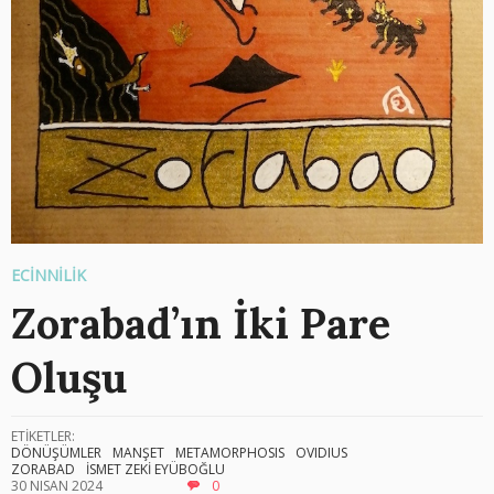
ECİNNİLİK
Zorabad’ın İki Pare
Oluşu
ETİKETLER:
DÖNÜŞÜMLER
MANŞET
METAMORPHOSIS
OVIDIUS
ZORABAD
İSMET ZEKİ EYÜBOĞLU
30 NISAN 2024
0