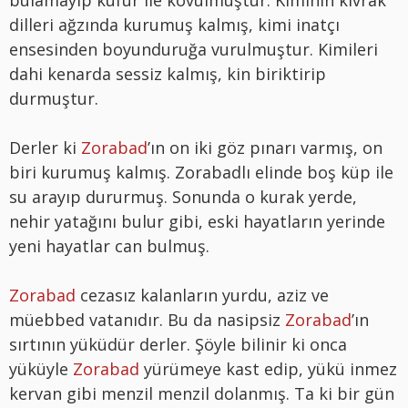
bulamayıp küfür ile kovulmuştur. Kiminin kıvrak
dilleri ağzında kurumuş kalmış, kimi inatçı
ensesinden boyunduruğa vurulmuştur. Kimileri
dahi kenarda sessiz kalmış, kin biriktirip
durmuştur.
Derler ki
Zorabad
’ın on iki göz pınarı varmış, on
biri kurumuş kalmış. Zorabadlı elinde boş küp ile
su arayıp dururmuş. Sonunda o kurak yerde,
nehir yatağını bulur gibi, eski hayatların yerinde
yeni hayatlar can bulmuş.
Zorabad
cezasız kalanların yurdu, aziz ve
müebbed vatanıdır. Bu da nasipsiz
Zorabad
’ın
sırtının yüküdür derler. Şöyle bilinir ki onca
yüküyle
Zorabad
yürümeye kast edip, yükü inmez
kervan gibi menzil menzil dolanmış. Ta ki bir gün