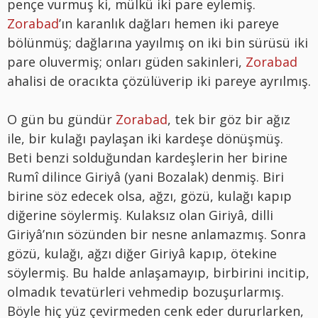
pençe vurmuş ki, mülkü iki pare eylemiş.
Zorabad
’ın karanlık dağları hemen iki pareye
bölünmüş; dağlarına yayılmış on iki bin sürüsü iki
pare oluvermiş; onları güden sakinleri,
Zorabad
ahalisi de oracıkta çözülüverip iki pareye ayrılmış.
O gün bu gündür
Zorabad
, tek bir göz bir ağız
ile, bir kulağı paylaşan iki kardeşe dönüşmüş.
Beti benzi solduğundan kardeşlerin her birine
Rumî dilince Giriyâ (yani Bozalak) denmiş. Biri
birine söz edecek olsa, ağzı, gözü, kulağı kapıp
diğerine söylermiş. Kulaksız olan Giriyâ, dilli
Giriyâ’nın sözünden bir nesne anlamazmış. Sonra
gözü, kulağı, ağzı diğer Giriyâ kapıp, ötekine
söylermiş. Bu halde anlaşamayıp, birbirini incitip,
olmadık tevatürleri vehmedip bozuşurlarmış.
Böyle hiç yüz çevirmeden cenk eder dururlarken,