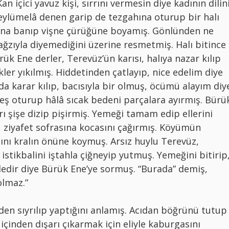
an içici yavuz kişi, sırrını vermesin diye kadının dilin
 Feylümelâ denen garip de tezgahına oturup bir halı
ına banıp vişne çürüğüne boyamış. Gönlünden ne
ağzıyla diyemediğini üzerine resmetmiş. Halı bitince
ük Ene derler, Terevüz’ün karısı, halıya nazar kılıp
kler yıkılmış. Hiddetinden çatlayıp, nice edelim diye
a karar kılıp, bacısıyla bir olmuş, öcümü alayım diy
eş oturup hâlâ sıcak bedeni parçalara ayırmış. Bürü
rı şişe dizip pişirmiş. Yemeği tamam edip ellerini
p, ziyafet sofrasına kocasını çağırmış. Köyümün
nı kralın önüne koymuş. Arsız huylu Terevüz,
istikbalini iştahla çiğneyip yutmuş. Yemeğini bitirip
dedir diye Bürük Ene’ye sormuş. “Burada” demiş,
olmaz.”
den sıyrılıp yaptığını anlamış. Acıdan böğrünü tutup
 içinden dışarı çıkarmak için eliyle kaburgasını