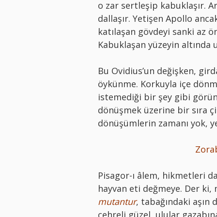
o zar sertleşip kabuklaşır. A
dallaşır. Yetişen Apollo ancak
katılaşan gövdeyi sanki az 
Kabuklaşan yüzeyin altında u
Bu Ovidius’un değişken, girda
öykünme. Korkuyla içe dönmek
istemediği bir şey gibi gö
dönüşmek üzerine bir sıra çiz
dönüşümlerin zamanı yok, yer
Zora
Pisagor-ı âlem, hikmetleri da
hayvan eti değmeye. Der ki
mutantur
, tabağındaki aşın 
çehreli güzel, ulular gazabı