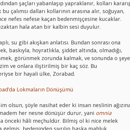
rdından şaçları yabanlaşıp yapraklanır, kolları kararı
 bu çalımsı dalları kollarının arasına alır, soğuyan,
önce nefes nefese kaçan bedenmişçesine kucaklar.
zaktan hala atan bir kalbin sesi duyulur.
plı, su gibi akışkan anlatısı. Bundan sonrası ona
, baskıyla, hoyratlıkla, şiddet altında, olmadığı,
rünmek, görünmek zorunda kalmak, ve sonunda o şeye
im ve onlara iliştirilmiş bir kaç söz. Bu
iyse bir hayali ülke, Zorabad.
bad’da Lokmaların Dönüşümü
im olsun, şöyle nasihat eder ki insan neslinin ağızın
, madem her nesne dönüşür durur, yani
omnia
da önceki hâli meçhuldür. Bilmiş ol ki nice melek
na gelmiş, bedeninden sıyrılıp başka mahluk