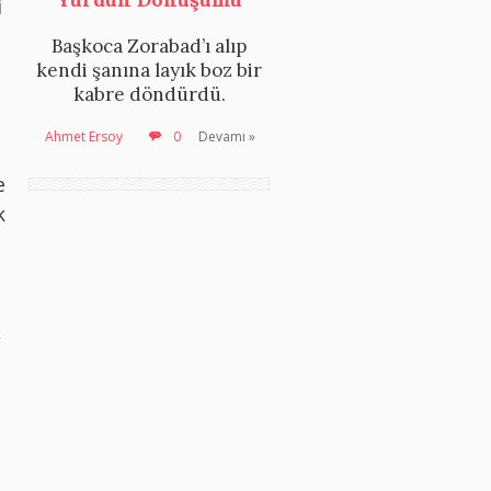
i
Başkoca Zorabad’ı alıp
kendi şanına layık boz bir
kabre döndürdü.
Ahmet Ersoy
0
Devamı »
e
k
,