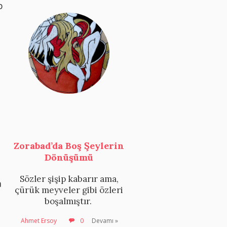
p
Zorabad’da Boş Şeylerin
Dönüşümü
Sözler şişip kabarır ama,
a
çürük meyveler gibi özleri
boşalmıştır.
Ahmet Ersoy
0
Devamı »