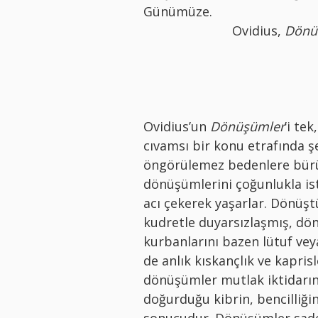
Günümüze.
Ovidius,
Dönü
Ovidius’un
Dönüşümler
’i te
cıvamsı bir konu etrafında şe
öngörülemez bedenlere bürün
dönüşümlerini çoğunlukla iste
acı çekerek yaşarlar. Dönüşt
kudretle duyarsızlaşmış, dö
kurbanlarını bazen lütuf vey
de anlık kıskançlık ve kapr
dönüşümler mutlak iktidarın
doğurduğu kibrin, bencilliğin
sonucudur. Dönüşümler sadece