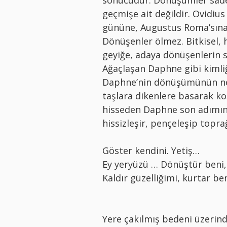
geçmişe ait değildir. Ovidiu
gününe, Augustus Roma’sına u
Dönüşenler ölmez. Bitkisel, 
geyiğe, adaya dönüşenlerin sa
Ağaçlaşan Daphne gibi kimli
Daphne’nin dönüşümünün ned
taşlara dikenlere basarak ko
hisseden Daphne son adımını 
hissizleşir, pençeleşip topra
Göster kendini. Yetiş…
Ey yeryüzü … Dönüştür beni,
Kaldır güzelliğimi, kurtar ben
Yere çakılmış bedeni üzerind