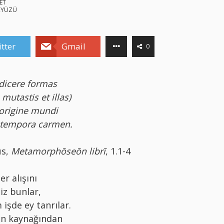
ET
RYÜZÜ
tter
Gmail
0
dicere formas
mutastis et illas)
origine mundi
 tempora carmen.
us,
Metamorphōseōn librī
, 1.1-4
r alışını
iz bunlar,
işde ey tanrılar.
ın kaynağından