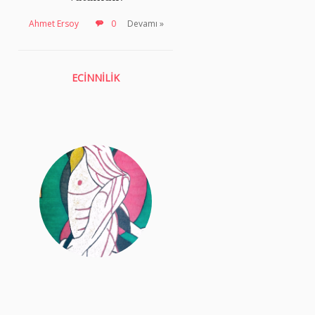
Ahmet Ersoy
0
Devamı »
ECİNNİLİK
,