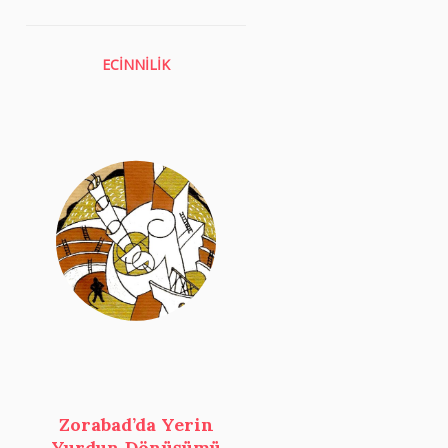
ECİNNİLİK
Zorabad’da Yerin
Yurdun Dönüşümü