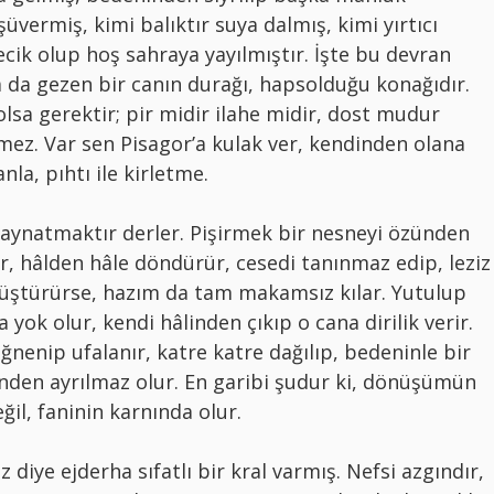
üvermiş, kimi balıktır suya dalmış, kimi yırtıcı
ik olup hoş sahraya yayılmıştır. İşte bu devran
a da gezen bir canın durağı, hapsolduğu konağıdır.
lsa gerektir; pir midir ilahe midir, dost mudur
inmez. Var sen Pisagor’a kulak ver, kendinden olana
nla, pıhtı ile kirletme.
 kaynatmaktır derler. Pişirmek bir nesneyi özünden
lar, hâlden hâle döndürür, cesedi tanınmaz edip, leziz
nüştürürse, hazım da tam makamsız kılar. Yutulup
yok olur, kendi hâlinden çıkıp o cana dirilik verir.
nenip ufalanır, katre katre dağılıp, bedeninle bir
enden ayrılmaz olur. En garibi şudur ki, dönüşümün
ğil, faninin karnında olur.
 diye ejderha sıfatlı bir kral varmış. Nefsi azgındır,