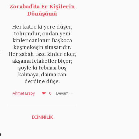
Zorabad’da Er Kişilerin
Dönüşümü
Her katre ki yere düşer,
tohumdur, ondan yeni
kinler canlanır. Başkoca
keşmekeşin simsarıdır.
,
Her sabah taze kinler eker,
akşama felaketler biçer;
şöyle ki tebaası boş
kalmaya, daima can
derdine düşe.
Ahmet Ersoy
0
Devamı »
ECİNNİLİK
a