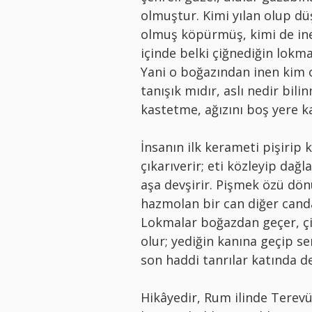
olmuştur. Kimi yılan olup düş
olmuş köpürmüş, kimi de inec
içinde belki çiğnediğin lokm
Yani o boğazından inen kim o
tanışık mıdır, aslı nedir bil
kastetme, ağızını boş yere ka
İnsanın ilk kerameti pişirip
çıkarıverir; eti közleyip dağ
aşa devşirir. Pişmek özü dö
hazmolan bir can diğer canda 
Lokmalar boğazdan geçer, çiğ
olur; yediğin kanına geçip s
son haddi tanrılar katında de
Hikâyedir, Rum ilinde Terevüz