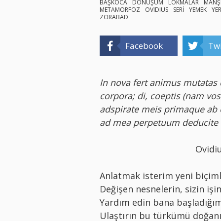
BAŞKOCA
DÖNÜŞÜM
LOKMALAR
MANŞ
METAMORFOZ
OVIDIUS
SERİ
YEMEK
YE
ZORABAD
Facebook
Twi
In nova fert animus mutatas 
corpora; di, coeptis (nam vos 
adspirate meis primaque ab 
ad mea perpetuum deducite
Ovidi
Anlatmak isterim yeni biçimle
Değişen nesnelerin, sizin işin
Yardım edin bana başladığım 
Ulaştırın bu türkümü doğan