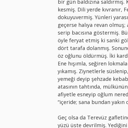
bir gün baldızına saldırmış. K
kesmiş. Dili yerde kıvranır,
dokuyuvermiş. Yünleri yaras
geçerse halıya revan olmuş; 
serip bacısına göstermiş. Bür
öyle feryat etmiş ki sanki gö
dört tarafa dolanmış. Sonund
öz oğlunu öldürmüş. İki kard
Ene hışımla, seğiren lokmala
yıkamış. Ziynetlerle süsleni
yemeği deyip şehzade kebabı
atasının tahtında, mülkünün 
afiyetle esneyip oğlum nere
“içeride; sana bundan yakın 
Geç olsa da Terevüz gafletin
yüzü üste devrilmiş. Yediğini