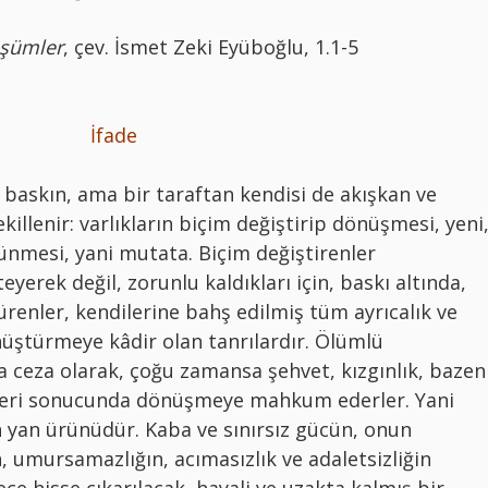
şümler
, çev. İsmet Zeki Eyüboğlu, 1.1-5
İfade
k, baskın, ama bir taraftan kendisi de akışkan ve
killenir: varlıkların biçim değiştirip dönüşmesi, yeni
mesi, yani mutata. Biçim değiştirenler
yerek değil, zorunlu kaldıkları için, baskı altında,
ürenler, kendilerine bahş edilmiş tüm ayrıcalık ve
nüştürmeye kâdir olan tanrılardır. Ölümlü
a ceza olarak, çoğu zamansa şehvet, kızgınlık, bazen
isleri sonucunda dönüşmeye mahkum ederler. Yani
 yan ürünüdür. Kaba ve sınırsız gücün, onun
, umursamazlığın, acımasızlık ve adaletsizliğin
 hisse çıkarılacak, hayali ve uzakta kalmış bir