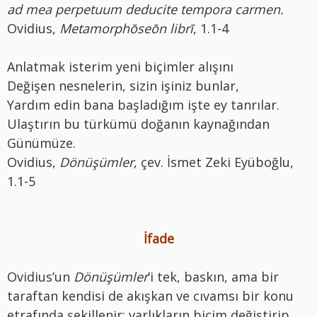
ad mea perpetuum deducite tempora carmen.
Ovidius,
Metamorphōseōn librī
, 1.1-4
Anlatmak isterim yeni biçimler alışını
Değişen nesnelerin, sizin işiniz bunlar,
Yardım edin bana başladığım işte ey tanrılar.
Ulaştırın bu türkümü doğanın kaynağından
Günümüze.
Ovidius,
Dönüşümler
, çev. İsmet Zeki Eyüboğlu,
1.1-5
İfade
Ovidius’un
Dönüşümler
’i tek, baskın, ama bir
taraftan kendisi de akışkan ve cıvamsı bir konu
etrafında şekillenir: varlıkların biçim değiştirip