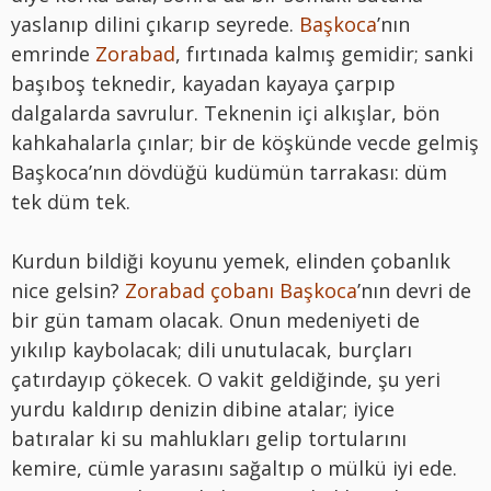
yaslanıp dilini çıkarıp seyrede.
Başkoca
’nın
emrinde
Zorabad
, fırtınada kalmış gemidir; sanki
başıboş teknedir, kayadan kayaya çarpıp
dalgalarda savrulur. Teknenin içi alkışlar, bön
kahkahalarla çınlar; bir de köşkünde vecde gelmiş
Başkoca’nın dövdüğü kudümün tarrakası: düm
tek düm tek.
Kurdun bildiği koyunu yemek, elinden çobanlık
nice gelsin?
Zorabad çobanı Başkoca
’nın devri de
bir gün tamam olacak. Onun medeniyeti de
yıkılıp kaybolacak; dili unutulacak, burçları
çatırdayıp çökecek. O vakit geldiğinde, şu yeri
yurdu kaldırıp denizin dibine atalar; iyice
batıralar ki su mahlukları gelip tortularını
kemire, cümle yarasını sağaltıp o mülkü iyi ede.