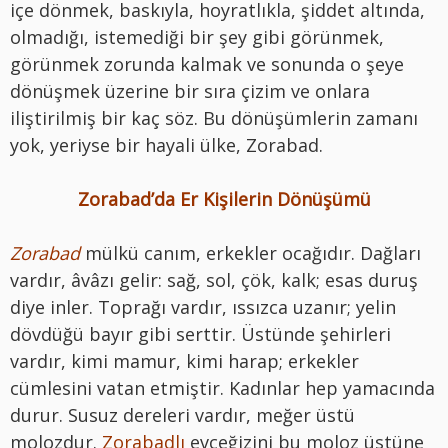
içe dönmek, baskıyla, hoyratlıkla, şiddet altında,
olmadığı, istemediği bir şey gibi görünmek,
görünmek zorunda kalmak ve sonunda o şeye
dönüşmek üzerine bir sıra çizim ve onlara
iliştirilmiş bir kaç söz. Bu dönüşümlerin zamanı
yok, yeriyse bir hayali ülke, Zorabad.
Zorabad’da Er Kişilerin Dönüşümü
Zorabad
mülkü canım, erkekler ocağıdır. Dağları
vardır, âvâzı gelir: sağ, sol, çök, kalk; esas duruş
diye inler. Toprağı vardır, ıssızca uzanır; yelin
dövdüğü bayır gibi serttir. Üstünde şehirleri
vardır, kimi mamur, kimi harap; erkekler
cümlesini vatan etmiştir. Kadınlar hep yamacında
durur. Susuz dereleri vardır, meğer üstü
molozdur.
Zorabadlı
evceğizini bu moloz üstüne