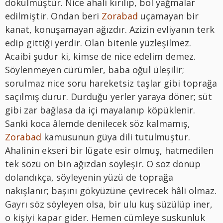
dökülmüştür. Nice ahali kırılıp, bol yağmalar
edilmiştir. Ondan beri
Zorabad
uçamayan bir
kanat, konuşamayan ağızdır. Azizin evliyanın terk
edip gittiği yerdir. Olan bitenle yüzleşilmez.
Acaibi şudur ki, kimse de nice edelim demez.
Söylenmeyen cürümler, baba oğul üleşilir;
sorulmaz nice soru hareketsiz taşlar gibi toprağa
saçılmış durur. Durduğu yerler yaraya döner; süt
gibi zar bağlasa da içi mayalanıp köpüklenir.
Sanki koca âlemde denilecek söz kalmamış,
Zorabad
kamusunun güya dili tutulmuştur.
Ahalinin ekseri bir lügate esir olmuş, hatmedilen
tek sözü on bin ağızdan söyleşir. O söz dönüp
dolandıkça, söyleyenin yüzü de toprağa
nakışlanır; başını gökyüzüne çevirecek hâli olmaz.
Gayrı söz söyleyen olsa, bir ulu kuş süzülüp iner,
o kişiyi kapar gider. Hemen cümleye suskunluk