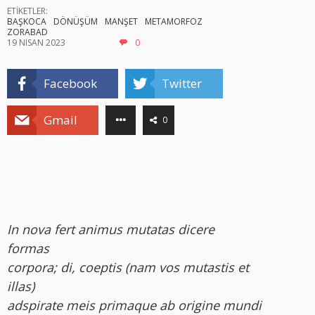
ETİKETLER:
BAŞKOCA
DÖNÜŞÜM
MANŞET
METAMORFOZ
ZORABAD
19 NISAN 2023
0
Facebook
Twitter
Gmail
0
In nova fert animus mutatas dicere
formas
corpora; di, coeptis (nam vos mutastis et
illas)
adspirate meis primaque ab origine mundi