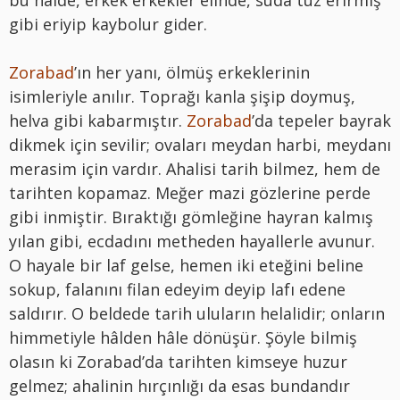
bu halde, erkek erkekler elinde, suda tuz erirmiş
gibi eriyip kaybolur gider.
Zorabad
’ın her yanı, ölmüş erkeklerinin
isimleriyle anılır. Toprağı kanla şişip doymuş,
helva gibi kabarmıştır.
Zorabad
’da tepeler bayrak
dikmek için sevilir; ovaları meydan harbi, meydanı
merasim için vardır. Ahalisi tarih bilmez, hem de
tarihten kopamaz. Meğer mazi gözlerine perde
gibi inmiştir. Bıraktığı gömleğine hayran kalmış
yılan gibi, ecdadını metheden hayallerle avunur.
O hayale bir laf gelse, hemen iki eteğini beline
sokup, falanını filan edeyim deyip lafı edene
saldırır. O beldede tarih uluların helalidir; onların
himmetiyle hâlden hâle dönüşür. Şöyle bilmiş
olasın ki Zorabad’da tarihten kimseye huzur
gelmez; ahalinin hırçınlığı da esas bundandır