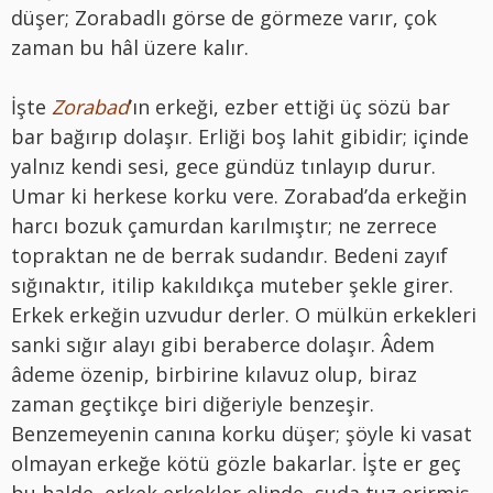
düşer; Zorabadlı görse de görmeze varır, çok
zaman bu hâl üzere kalır.
İşte
Zorabad
’ın erkeği, ezber ettiği üç sözü bar
bar bağırıp dolaşır. Erliği boş lahit gibidir; içinde
yalnız kendi sesi, gece gündüz tınlayıp durur.
Umar ki herkese korku vere. Zorabad’da erkeğin
harcı bozuk çamurdan karılmıştır; ne zerrece
topraktan ne de berrak sudandır. Bedeni zayıf
sığınaktır, itilip kakıldıkça muteber şekle girer.
Erkek erkeğin uzvudur derler. O mülkün erkekleri
sanki sığır alayı gibi beraberce dolaşır. Âdem
âdeme özenip, birbirine kılavuz olup, biraz
zaman geçtikçe biri diğeriyle benzeşir.
Benzemeyenin canına korku düşer; şöyle ki vasat
olmayan erkeğe kötü gözle bakarlar. İşte er geç