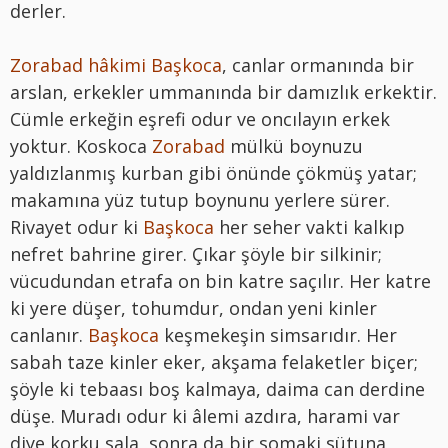
derler.
Zorabad hâkimi Başkoca
, canlar ormanında bir
arslan, erkekler ummanında bir damızlık erkektir.
Cümle erkeğin eşrefi odur ve oncılayın erkek
yoktur. Koskoca
Zorabad
mülkü boynuzu
yaldızlanmış kurban gibi önünde çökmüş yatar;
makamına yüz tutup boynunu yerlere sürer.
Rivayet odur ki
Başkoca
her seher vakti kalkıp
nefret bahrine girer. Çıkar şöyle bir silkinir;
vücudundan etrafa on bin katre saçılır. Her katre
ki yere düşer, tohumdur, ondan yeni kinler
canlanır.
Başkoca
keşmekeşin simsarıdır. Her
sabah taze kinler eker, akşama felaketler biçer;
şöyle ki tebaası boş kalmaya, daima can derdine
düşe. Muradı odur ki âlemi azdıra, harami var
diye korku sala, sonra da bir somaki sütuna