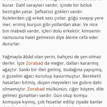
kurar. Dahî sarayları vardır, içinde bir bölük
bezirgân yatar. Şefkatsiz gökleri vardır.
Kulelerden çiğ erkek sesi çınlar; göğü sıvayıp yere
iner, erimiş kurşun gibi yollardan akar. Ve nice
bin mabedi vardır, içleri dolu erkektir; kimsenin
namusuna halel gelmesin diye âleme cefa eder
dururlar.
Yağmayla âbâd olan yerin, bahçesi de şen olmaz
derler. İşte
Zorabad
da meğer, dalları kararmış
ağaçtır. Sanki bir illet gelmiş, budağına yapışmış,
o güzelim ağacı kurutup kavurmuştur. Bereketli
hasatları bitmiş, düşen meyveleri ise gübre dahi
olmamıştır.
Zorabad
mülkünün, ciğer köşem, dile
gelmez günahları vardır. Gün olup komşu
komşuya kıymış, çok fesatlar edilip ziyade kanlar