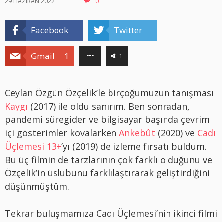
29 HAZIRAN 2022
0
Facebook
Twitter
Gmail
1
1
Ceylan Özgün Özçelik’le birçoğumuzun tanışması
Kaygı
(2017) ile oldu sanırım. Ben sonradan,
pandemi süregider ve bilgisayar başında çevrim
içi gösterimler kovalarken
Ankebût
(2020) ve
Cadı
Üçlemesi 13+
’yı (2019) de izleme fırsatı buldum.
Bu üç filmin de tarzlarının çok farklı olduğunu ve
Özçelik’in üslubunu farklılaştırarak geliştirdiğini
düşünmüştüm.
Tekrar buluşmamıza Cadı Üçlemesi’nin ikinci filmi