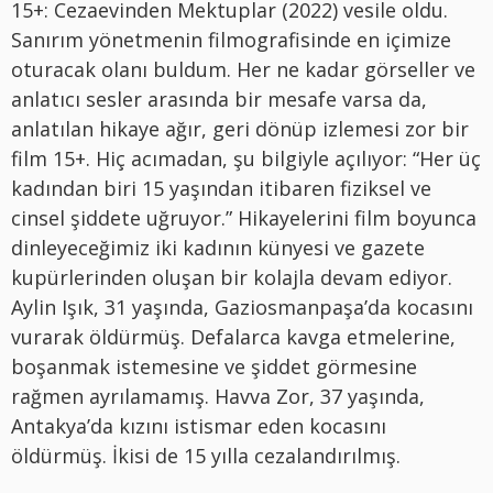
15+: Cezaevinden Mektuplar (2022) vesile oldu.
Sanırım yönetmenin filmografisinde en içimize
oturacak olanı buldum. Her ne kadar görseller ve
anlatıcı sesler arasında bir mesafe varsa da,
anlatılan hikaye ağır, geri dönüp izlemesi zor bir
film 15+. Hiç acımadan, şu bilgiyle açılıyor: “Her üç
kadından biri 15 yaşından itibaren fiziksel ve
cinsel şiddete uğruyor.” Hikayelerini film boyunca
dinleyeceğimiz iki kadının künyesi ve gazete
kupürlerinden oluşan bir kolajla devam ediyor.
Aylin Işık, 31 yaşında, Gaziosmanpaşa’da kocasını
vurarak öldürmüş. Defalarca kavga etmelerine,
boşanmak istemesine ve şiddet görmesine
rağmen ayrılamamış. Havva Zor, 37 yaşında,
Antakya’da kızını istismar eden kocasını
öldürmüş. İkisi de 15 yılla cezalandırılmış.