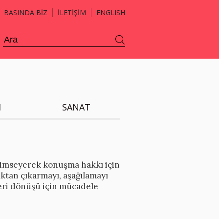
BASINDA BİZ
İLETİŞİM
ENGLISH
H
SANAT
enimseyerek konuşma hakkı için
ktan çıkarmayı, aşağılamayı
geri dönüşü için mücadele