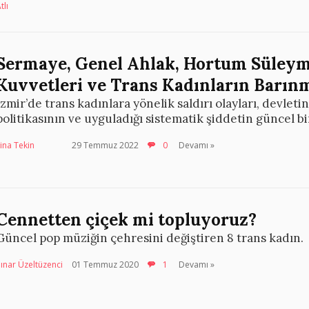
tlı
Sermaye, Genel Ahlak, Hortum Süleym
Kuvvetleri ve Trans Kadınların Barı
İzmir’de trans kadınlara yönelik saldırı olayları, devlet
politikasının ve uyguladığı sistematik şiddetin güncel bi
ina Tekin
29 Temmuz 2022
0
Devamı »
Cennetten çiçek mi topluyoruz?
Güncel pop müziğin çehresini değiştiren 8 trans kadın.
ınar Üzeltüzenci
01 Temmuz 2020
1
Devamı »