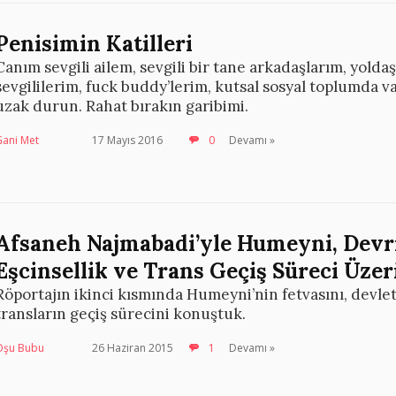
Penisimin Katilleri
Canım sevgili ailem, sevgili bir tane arkadaşlarım, yoldaş
sevgililerim, fuck buddy’lerim, kutsal sosyal toplumda v
uzak durun. Rahat bırakın garibimi.
Gani Met
17 Mayıs 2016
0
Devamı »
Afsaneh Najmabadi’yle Humeyni, Devr
Eşcinsellik ve Trans Geçiş Süreci Üzer
Röportajın ikinci kısmında Humeyni’nin fetvasını, devle
transların geçiş sürecini konuştuk.
Oşu Bubu
26 Haziran 2015
1
Devamı »