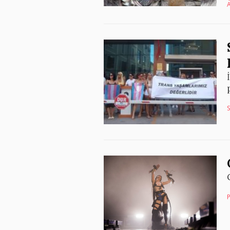
A
S
P