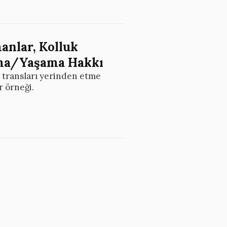
anlar, Kolluk
nma/Yaşama Hakkı
in transları yerinden etme
r örneği.