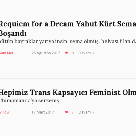
Requiem for a Dream Yahut Kürt Sema
Boşandı
bütün bayraklar yarıya insin. sema ölmüş. helvası filan 
Gani Met
25 Ağustos 2017
0
Devamı »
Hepimiz Trans Kapsayıcı Feminist Olm
Chimamanda’ya serzeniş.
Willow
17 Mart 2017
7
Devamı »