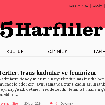
HAKKIMIZDA
ARŞİV
KÜLTÜR
ECİNNİLİK
TARİ
Terfler, trans kadınlar ve feminizm
Kadınların deneyimlerini cinsiyetlendirilmiş bir dili b
mücadele ederken, aynı zamanda trans kadınları insanlı
veya saygısızlık etmeyi reddedebilir, feminist analizin 
edebiliriz.
Çevirmen Gizem
20 Mart 2024
0
Devamı »