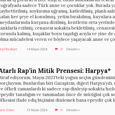
coğrafyada sadece Türk anne ve çocuklar yok. Burada ya
kaybettirilmiş, soykırıma uğramış, katledilmiş, planlı sal
kalan her şeye el konulmuş, yetim bırakılmış, kuyulara at
meydanlarında kurşuna dizilmiş, kentlerin orta yerind
tanklarla ezilmiş, cenazesi sokakta bekletilmiş, cenaze
zorunda kalmış, kuşaklar boyu taşıdığı acıyla ve yine de d
olma mücadelesi veren ve böylece yaşayacak anne ve ço
eçil Bozkurt
14 Mayıs 2024
0
Devamı »
Atarlı Rap’in Mitik Prensesi: Harpya*
İtiraf ediyorum, Mayıs 2023’teki yoğun seçim gündemini 
borçluyum. Bunlardan biri Gazapizm, diğeri Harpya’ydı.
ve öfkeli zamanlardı ki sadece rap dinleyip sokakta hızl
epeydir tanıdığım ve tanımadan önce de müziğini çok sev
öfkesini ifade ediş biçimini dinlemek bana epeydir çok k
Lara Özlen
15 Nisan 2024
0
Devamı »