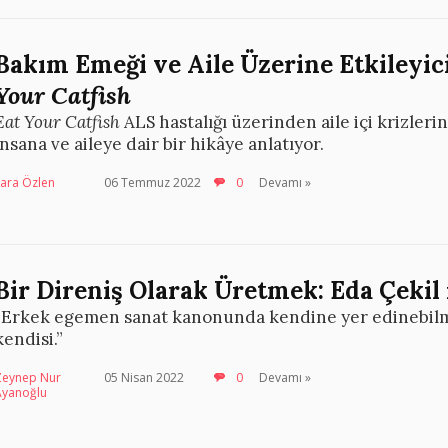
Bakım Emeği ve Aile Üzerine Etkileyici
Your Catfish
Eat Your Catfish
ALS hastalığı üzerinden aile içi krizleri
insana ve aileye dair bir hikâye anlatıyor.
Lara Özlen
06 Temmuz 2022
0
Devamı »
Bir Direniş Olarak Üretmek: Eda Çekil 
“Erkek egemen sanat kanonunda kendine yer edinebilm
kendisi.”
Zeynep Nur
05 Nisan 2022
0
Devamı »
Ayanoğlu