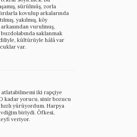
şamış, sürülmüş, zorla
dırılarla kovulup arkalarında
ılmış, yakılmış, köy
e arkasından vurulmuş,
si buzdolabında saklanmak
iliyle, kültürüyle hâlâ var
cuklar var.
atlatabilmemi iki rapçiye
 O kadar yorucu, sinir bozucu
ı hızlı yürüyordum. Harpya
diğim biriydi. Öfkesi,
eyfi veriyor.