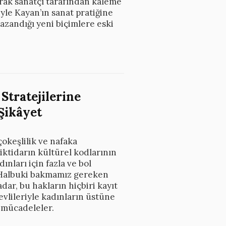
larak sanatçı tarafından kaleme
siyle Kayan’ın sanat pratiğine
zandığı yeni biçimlere eski
Stratejilerine
Şikâyet
okeşlilik ve nafaka
 iktidarın kültürel kodlarının
nları için fazla ve bol
. Halbuki bakmamız gereken
ar, bu hakların hiçbiri kayıt
vlileriyle kadınların üstüne
l mücadeleler.