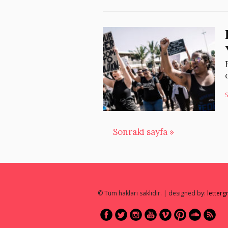
S
Sonraki sayfa »
© Tüm hakları saklıdır. | designed by:
letter