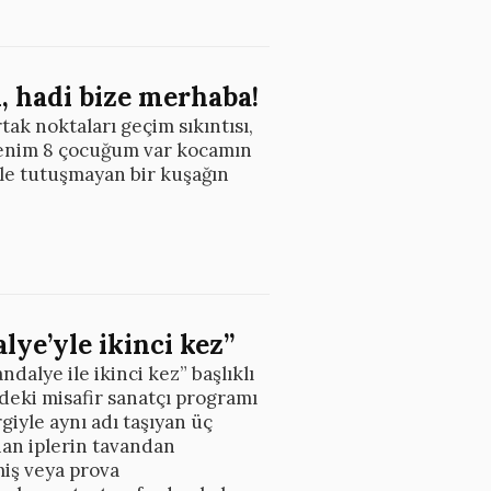
 hadi bize merhaba!
tak noktaları geçim sıkıntısı,
“Benim 8 çocuğum var kocamın
le tutuşmayan bir kuşağın
lye’yle ikinci kez”
dalye ile ikinci kez” başlıklı
deki misafir sanatçı programı
rgiyle aynı adı taşıyan üç
nan iplerin tavandan
miş veya prova