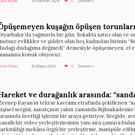
lâra Kuset
30 Haziran 2024
0
Devamı »
Öpüşemeyen kuşağın öpüşen torunları,
Diyarbakır’da yağmurlu bir gün. Sokakta satıcı olan ve or
mutsuz evlilikler ve şiddet olan beş kadından birinin 
dudağı dudağıma değmedi’’ demesiyle öpüşemeyen, el e
masasına konuk oluyoruz.
vrim Deniz
30 Mayıs 2024
0
Devamı »
Hareket ve durağanlık arasında: “sanda
Zeynep Kayan’ın tekrar kavramı etrafında şekillenen “san
kişisel sergisi, sanatçının yakın zamanda Rijksakademie’
sırasında ürettiği işlerini bir araya getiriyor. Sergide, se
kanallı bir video yerleştirmesinin yanı sıra çamura bula
sarkıtıldığı mekâna özgü bir yerleştirme, manipüle edil