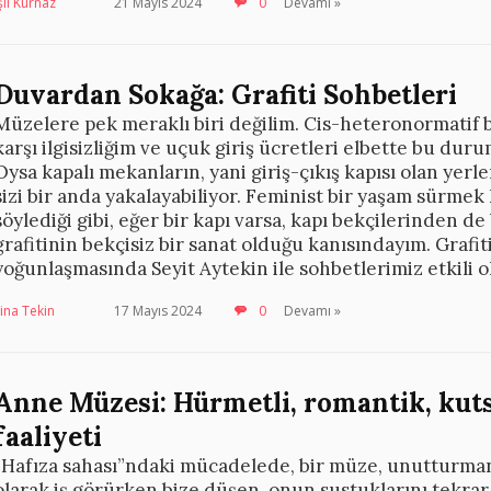
şıl Kurnaz
21 Mayıs 2024
0
Devamı »
Duvardan Sokağa: Grafiti Sohbetleri
Müzelere pek meraklı biri değilim. Cis-heteronormatif 
karşı ilgisizliğim ve uçuk giriş ücretleri elbette bu du
Oysa kapalı mekanların, yani giriş-çıkış kapısı olan yerl
sizi bir anda yakalayabiliyor. Feminist bir yaşam sürme
söylediği gibi, eğer bir kapı varsa, kapı bekçilerinden de
grafitinin bekçisiz bir sanat olduğu kanısındayım. Grafit
yoğunlaşmasında Seyit Aytekin ile sohbetlerimiz etkili o
ina Tekin
17 Mayıs 2024
0
Devamı »
Anne Müzesi: Hürmetli, romantik, kut
faaliyeti
“Hafıza sahası”ndaki mücadelede, bir müze, unutturma
olarak iş görürken bize düşen, onun sustuklarını tekrar