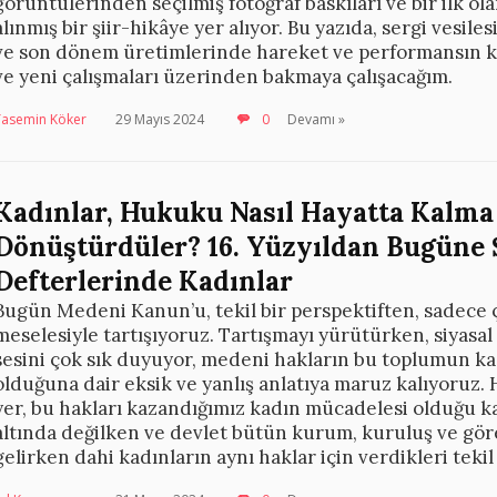
görüntülerinden seçilmiş fotoğraf baskıları ve bir ilk o
alınmış bir şiir-hikâye yer alıyor. Bu yazıda, sergi vesile
ve son dönem üretimlerinde hareket ve performansın ka
ve yeni çalışmaları üzerinden bakmaya çalışacağım.
Yasemin Köker
29 Mayıs 2024
0
Devamı »
Kadınlar, Hukuku Nasıl Hayatta Kalma 
Dönüştürdüler? 16. Yüzyıldan Bugüne 
Defterlerinde Kadınlar
Bugün Medeni Kanun’u, tekil bir perspektiften, sadece ç
meselesiyle tartışıyoruz. Tartışmayı yürütürken, siyasal
sesini çok sık duyuyor, medeni hakların bu toplumun kadı
olduğuna dair eksik ve yanlış anlatıya maruz kalıyoruz
yer, bu hakları kazandığımız kadın mücadelesi olduğu kad
altında değilken ve devlet bütün kurum, kuruluş ve göre
gelirken dahi kadınların aynı haklar için verdikleri teki