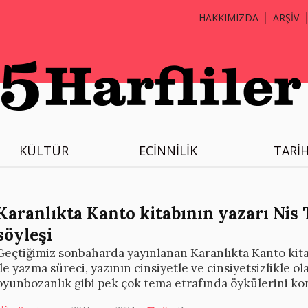
HAKKIMIZDA
ARŞİV
KÜLTÜR
ECİNNİLİK
TARİ
Karanlıkta Kanto kitabının yazarı Nis 
söyleşi
Geçtiğimiz sonbaharda yayınlanan Karanlıkta Kanto kita
ile yazma süreci, yazının cinsiyetle ve cinsiyetsizlikle olan 
oyunbozanlık gibi pek çok tema etrafında öykülerini ko