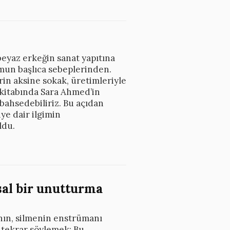
beyaz erkeğin sanat yapıtına
rumun başlıca sebeplerinden.
erin aksine sokak, üretimleriyle
k kitabında Sara Ahmed’in
 bahsedebiliriz. Bu açıdan
iye dair ilgimin
ldu.
sal bir unutturma
nın, silmenin enstrümanı
 tekrar söylemek: Bu