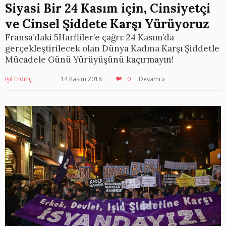
Siyasi Bir 24 Kasım için, Cinsiyetçi
ve Cinsel Şiddete Karşı Yürüyoruz
Fransa’daki 5Harfliler’e çağrı: 24 Kasım’da
gerçekleştirilecek olan Dünya Kadına Karşı Şiddetle
Mücadele Günü Yürüyüşünü kaçırmayın!
Işıl Erdinç
14 Kasım 2018
0
Devamı »